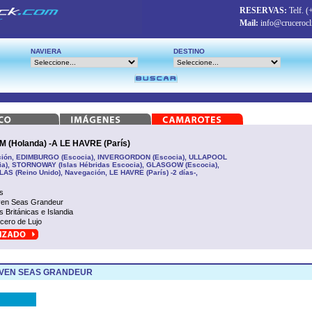
RESERVAS:
Telf.
(
Mail:
info@crucerocl
NAVIERA
DESTINO
Holanda) -A LE HAVRE (París)
ción, EDIMBURGO (Escocia), INVERGORDON (Escocia), ULLAPOOL
cia), STORNOWAY (Islas Hébridas Escocia), GLASGOW (Escocia),
S (Reino Unido), Navegación, LE HAVRE (París) -2 días-,
s
en Seas Grandeur
as Británicas e Islandia
cero de Lujo
EVEN SEAS GRANDEUR