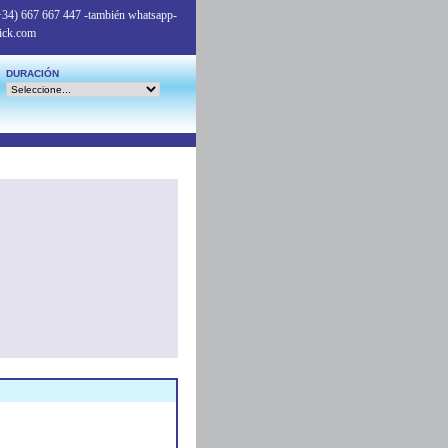
+34) 667 667 447
-también whatsapp-
ick.com
DURACIÓN