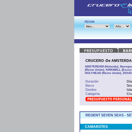
FECHA
CRUCERO -De AMSTERDAM (
AMSTERDAM (Holanda), Navega
(Reino Unido), KIRKWALL (Esco
HOLYHEAD (Reino Unido), DOUGLA
Duración
Día
Barco
Sev
Destino
Isl
Categoría
Cru
REGENT SEVEN SEAS - S
CAMAROTES