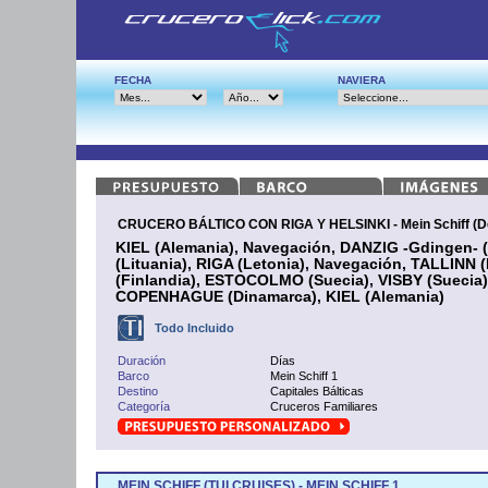
FECHA
NAVIERA
CRUCERO BÁLTICO CON RIGA Y HELSINKI - Mein Schiff (De
KIEL (Alemania), Navegación, DANZIG -Gdingen- 
(Lituania), RIGA (Letonia), Navegación, TALLINN 
(Finlandia), ESTOCOLMO (Suecia), VISBY (Suecia)
COPENHAGUE (Dinamarca), KIEL (Alemania)
Todo Incluido
Duración
Días
Barco
Mein Schiff 1
Destino
Capitales Bálticas
Categoría
Cruceros Familiares
MEIN SCHIFF (TUI CRUISES) - MEIN SCHIFF 1