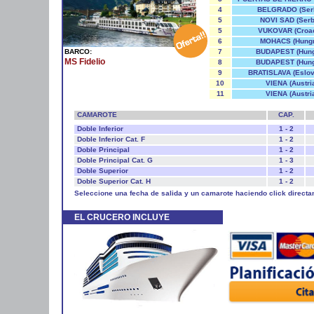
4
BELGRADO (Serb
5
NOVI SAD (Serb
5
VUKOVAR (Croac
6
MOHACS (Hungr
BARCO:
7
BUDAPEST (Hung
MS Fidelio
8
BUDAPEST (Hung
9
BRATISLAVA (Eslov
10
VIENA (Austri
11
VIENA (Austri
CAMAROTE
CAP.
Doble Inferior
1 - 2
Doble Inferior Cat. F
1 - 2
Doble Principal
1 - 2
Doble Principal Cat. G
1 - 3
Doble Superior
1 - 2
Doble Superior Cat. H
1 - 2
Seleccione una fecha de salida y un camarote haciendo click directa
EL CRUCERO INCLUYE