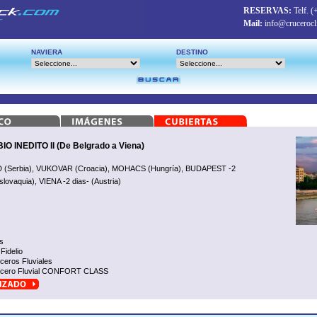
RESERVAS:
Telf.
(
Mail:
info@crucerocl
NAVIERA
DESTINO
INEDITO II (De Belgrado a Viena)
 (Serbia), VUKOVAR (Croacia), MOHACS (Hungría), BUDAPEST -2
lovaquia), VIENA -2 dias- (Austria)
s
Fidelio
ceros Fluviales
cero Fluvial CONFORT CLASS