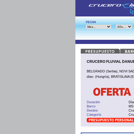
FECHA
CRUCERO FLUVIAL DANUBIO 
BELGRADO (Serbia), NOVI SAD
días- (Hungría), BRATISLAVA (Es
Duración
Día
Barco
MS 
Destino
Cru
Categoría
Cru