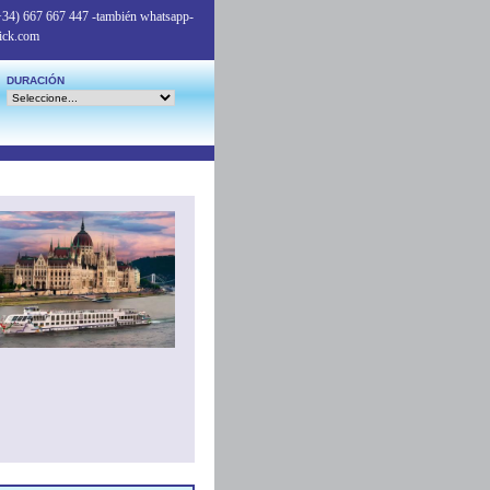
+34) 667 667 447
-también whatsapp-
ick.com
DURACIÓN