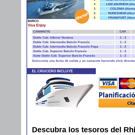
3
LINZ-AM-RHEIN (Al
3
COLONIA (Alema
4
RUDESHEIM (Alem
5
FRANKFURT (Alem
BARCO:
Viva Enjoy
CAMAROTE
CAP.
Doble Cub. Inferior Ventana
1 - 2
Doble Cub. Intermedia Balcón Francés
1 - 2
Doble Cub. Intermedia Balcón Francés Popa
1 - 2
Doble Cub. Superior Balcón Francés
1 - 2
Suite Doble Cub. Superior Balcón Francés
1 - 2
Seleccione una fecha de salida y un camarote haciendo click directa
EL CRUCERO INCLUYE
Descubra los tesoros del Rh