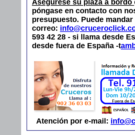
Asegúrese su plaza a bordo
póngase en contacto con nos
presupuesto.
Puede mandar 
correo:
info@cruceroclick.c
593 42 28 - si llama desde Es
desde fuera de España -t
amb
Atención por e-mail:
info@c