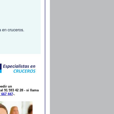
a en cruceros.
pedir un
al 91 593 42 28 - si llama
 667 447
-.