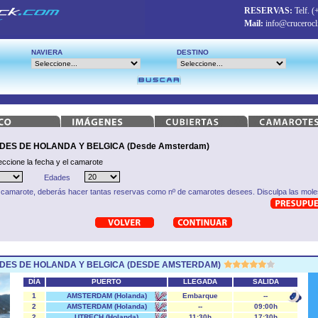
RESERVAS:
Telf.
(
Mail:
info@crucerocl
NAVIERA
DESTINO
DES DE HOLANDA Y BELGICA (Desde Amsterdam)
eccione la fecha y el camarote
Edades
 camarote, deberás hacer tantas reservas como nº de camarotes desees. Disculpa las moles
DES DE HOLANDA Y BELGICA (DESDE AMSTERDAM)
DÍA
PUERTO
LLEGADA
SALIDA
1
AMSTERDAM (Holanda)
Embarque
--
2
AMSTERDAM (Holanda)
--
09:00h
2
UTRECH (Holanda)
11:30h
17:30h