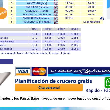
3
GANTE (Bélgica)
12:00h
18:00h
4
BRUSELAS (Bélgica)
08:30h
20:00h
5
AMBERES (Holanda)
02:00h
18:00h
6
DORDRECHT (Holanda)
03:00h
18:00h
7
AMSTERDAM (Holanda).
00:01h
--
8
AMSTERDAM (Holanda).
--
Desembarque
CAP.
09/07
23/07
06/08
1 - 2
1.650
1.650
1.650
Francés
1 - 2
1.895
1.895
1.895
Francés Popa
1 - 2
1.795
1.795
1.795
ancés
1 - 2
2.095
2.095
2.095
ón Francés
1 - 2
2.650
2.650
2.650
y un camarote haciendo click directamente sobre el precio.
landes y los Países Bajos navegando en el nuevo buque de crucero fluvi