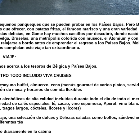
pequeños panqueques que se pueden probar en los Países Bajos. Pero B
s que ofrecer, con patatas fritas, el famoso marisco y una gran variedad
tas delicias, en Gante hay muchos castillos por descubrir, donde nació 
 belga, Bruselas, una metrópolis colorida con museos, el Atomium y con
relajarse a bordo antes de emprender el regreso a los Países Bajos. Mo
os completan este viaje tan extraordinario.
 VIAJE:
 nos acerca a los tesoros de Bélgica y Países Bajos.
ESTRO TODO INCLUIDO VIVA CRUISES
esayuno buffet, almuerzo, cena (menús gourmet de varios platos, servid
ción de mesa y horarios de comida flexibles
o alcohólicas de alta calidad incluidas durante todo el día de todo el me
iedad de cafés especiales, té, cacao, vino espumoso, Aperol, vino blanco
tragos largos, cócteles, licores y licores)
iaje, una selección de dulces y Delicias saladas como bollos, sándwich
ferentes tés
do diariamente en la cabina