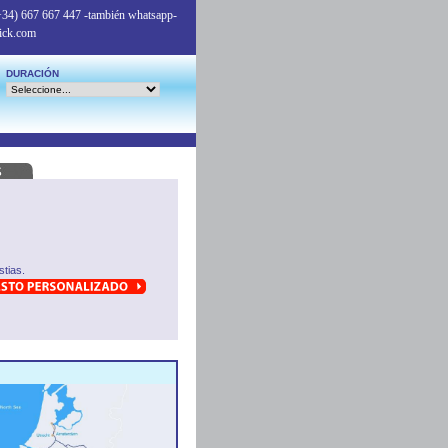
+34) 667 667 447
-también whatsapp-
ick.com
DURACIÓN
tias.