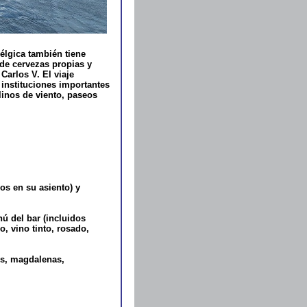
élgica también tiene
 de cervezas propias y
Carlos V. El viaje
 instituciones importantes
linos de viento, paseos
os en su asiento) y
nú del bar (incluidos
, vino tinto, rosado,
es, magdalenas,