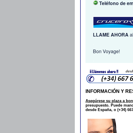
Teléfono de em
.
LLAME AHORA
a
.
Bon Voyage!
.
INFORMACIÓN Y R
Asegúrese su plaza a bor
presupuesto.
Puede mand
desde España, o (+34) 667