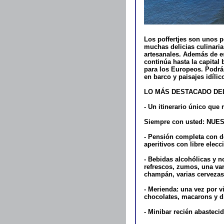
Los poffertjes son unos 
muchas delicias culinaria
artesanales. Además de es
continúa hasta la capital
para los Europeos. Podrá 
en barco y paisajes idílic
LO MÁS DESTACADO DEL
- Un itinerario único que
Siempre con usted: NU
- Pensión completa con d
aperitivos con libre elec
- Bebidas alcohólicas y n
refrescos, zumos, una var
champán, varias cervezas, 
- Merienda: una vez por v
chocolates, macarons y di
- Minibar recién abasteci