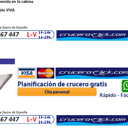
enida en la cabina
able VIVA
LES RIN CRUCEROS RHIN CRUCEROS DANUBIO CRUCEROS FLUVIALES AUSTRIA CRUCEROS 
UISES VIVA CRUISES #Rhine #Rhin #Rin #Cruceros #CrucerosFluviales #VivaCruises