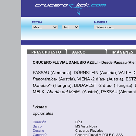
FECHA
NAVIERA
CRUCERO FLUVIAL DANUBIO AZUL I - Desde Passau (Ale
PASSAU (Alemania), DÜRNSTEIN (Austria), VALLE 
Panorámica
- (Austria), VIENA -2 días- (Austria), E
Danubio
*- (Hungría), BUDAPEST -2 días- (Hungría),
MELK -
Abadía del Melk
*- (Austria), PASSAU (Alemani
*
Visitas
opcionales
Duración
Días
Barco
MS Vista Nova
Destino
Cruceros Fluviales
Categoría
Crucero Fluvial MIDDLE CLASS