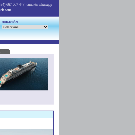
+34) 667 667 447
-también whatsapp-
ick.com
DURACIÓN