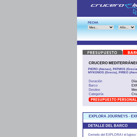
FECHA
CRUCERO MEDITERRÁNEO O
PIERO (Atenas), PATMOS (Grecia)
MYKONOS (Grecia), PIREO (Aten
Duración
Día
Barco
EXP
Destino
Med
Categoría
Cru
EXPLORA JOURNEYS - EXP
DETALLE DEL BARCO
Gemelo del EXPLORA I el lujoso 