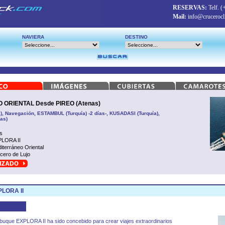
RESERVAS:
Telf.
(
Mail:
info@crucerocl
NAVIERA
DESTINO
RIENTAL Desde PIREO (Atenas)
, Navegación, ESTAMBUL (Turquía) -2 días-, KUSADASI (Turquía),
as)
s
LORA II
iterráneo Oriental
cero de Lujo
LORA II
buque EXPLORA II ha sido concebido para crear viajes extraordinarios