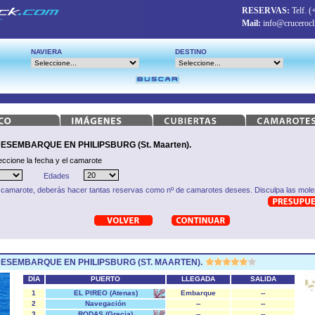
RESERVAS:
Telf.
(
Mail:
info@crucerocl
NAVIERA
DESTINO
EMBARQUE EN PHILIPSBURG (St. Maarten).
eccione la fecha y el camarote
Edades
 camarote, deberás hacer tantas reservas como nº de camarotes desees. Disculpa las moles
SEMBARQUE EN PHILIPSBURG (ST. MAARTEN).
DÍA
PUERTO
LLEGADA
SALIDA
1
EL PIREO (Atenas)
Embarque
--
2
Navegación
--
--
3
RODAS (Grecia)
--
--