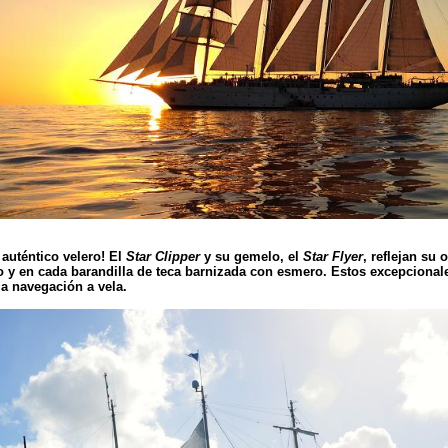
auténtico velero! El
Star Clipper
y su gemelo, el
Star Flyer
, reflejan su
do y en cada barandilla de teca barnizada con esmero. Estos excepcion
a navegación a vela.