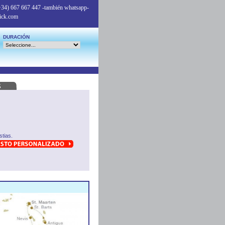
+34) 667 667 447
-también whatsapp-
ick.com
DURACIÓN
tias.