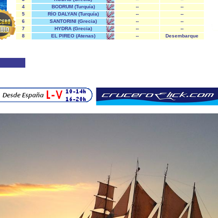
4
BODRUM (Turquía)
--
--
5
RÍO DALYAN (Turquía)
--
--
6
SANTORINI (Grecia)
--
--
7
HYDRA (Grecia)
--
--
8
EL PIREO (Atenas)
--
Desembarque