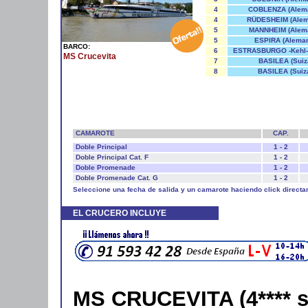
4
COBLENZA (Alema
4
RÜDESHEIM (Alem
5
MANNHEIM (Alema
5
ESPIRA (Aleman
BARCO:
6
ESTRASBURGO -Kehl- 
MS Crucevita
7
BASILEA (Suiz
8
BASILEA (Suiza
CAMAROTE
CAP.
Doble Principal
1 - 2
Doble Principal Cat. F
1 - 2
Doble Promenade
1 - 2
Doble Promenade Cat. G
1 - 2
Seleccione una fecha de salida y un camarote haciendo click directa
EL CRUCERO INCLUYE
MS CRUCEVITA (4**** 