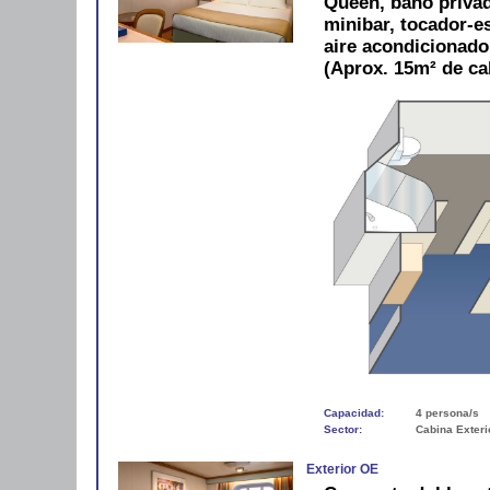
Queen, baño privad
minibar, tocador-es
aire acondicionad
(Aprox. 15m² de ca
Capacidad:
4 persona/s
Sector:
Cabina Exteri
Exterior OE