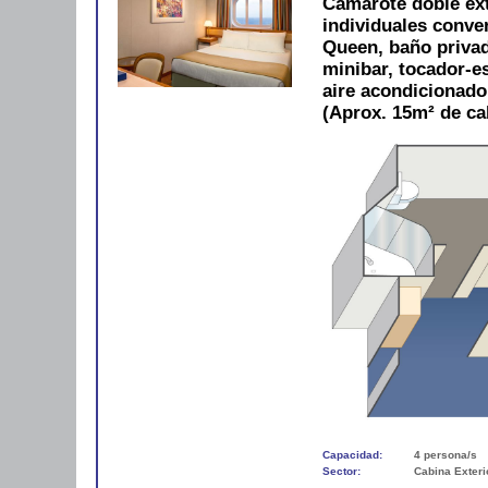
Camarote doble ex
individuales conve
Queen, baño privad
minibar, tocador-es
aire acondicionad
(Aprox. 15m² de ca
Capacidad:
4 persona/s
Sector:
Cabina Exteri