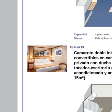
Capacidad:
4 persona/s
Sector:
Cabina Interio
Interior ID
Camarote doble in
convertibles en c
privado con ducha y
tocador-escritorio c
acondicionado y a
15m²)