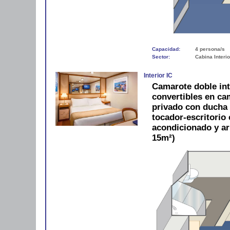
Capacidad:
4 persona/s
Sector:
Cabina Interio
Interior IC
Camarote doble in
convertibles en c
privado con ducha y
tocador-escritorio c
acondicionado y a
15m²)