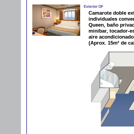
Exterior OF
Camarote doble ex
individuales conve
Queen, baño privad
minibar, tocador-es
aire acondicionad
(Aprox. 15m² de ca