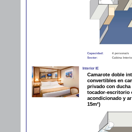
Capacidad:
4 persona/s
Sector:
Cabina Interio
Interior IE
Camarote doble in
convertibles en c
privado con ducha y
tocador-escritorio c
acondicionado y a
15m²)