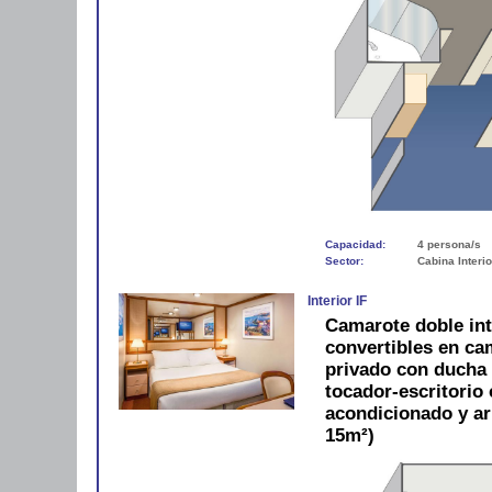
Capacidad:
4 persona/s
Sector:
Cabina Interio
Interior IF
Camarote doble in
convertibles en c
privado con ducha y
tocador-escritorio c
acondicionado y a
15m²)