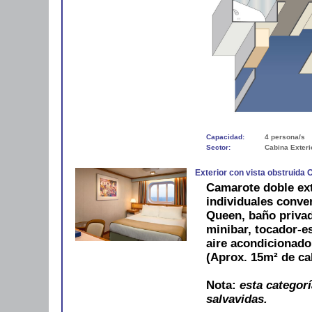
Capacidad:
4 persona/s
Sector:
Cabina Exteri
Exterior con vista obstruida 
Camarote doble ex
individuales conve
Queen, baño privad
minibar, tocador-es
aire acondicionad
(Aprox. 15m² de ca
Nota:
esta categorí
salvavidas.