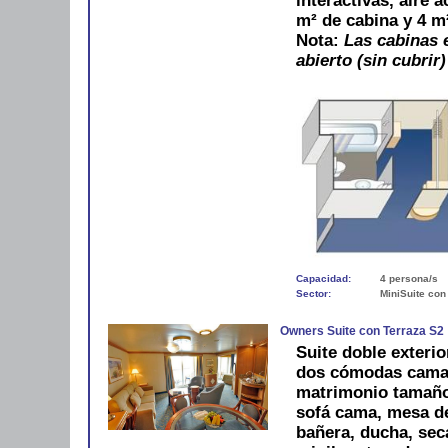
interactivas, aire 
m² de cabina y 4 m
Nota:
Las cabinas e
abierto (sin cubrir)
Capacidad:
4 persona/s
Sector:
MiniSuite con
Owners Suite con Terraza S2
Suite doble exterio
dos cómodas camas
matrimonio tamaño
sofá cama, mesa d
bañera, ducha, sec