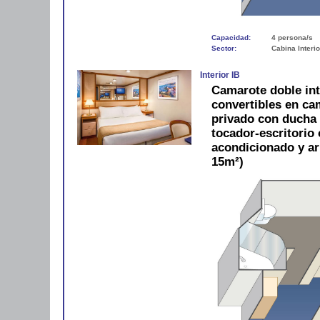
Capacidad:
4 persona/s
Sector:
Cabina Interio
Interior IB
Camarote doble in
convertibles en c
privado con ducha y
tocador-escritorio c
acondicionado y a
15m²)