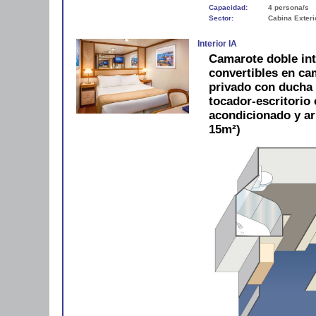
Capacidad:
4 persona/s
Sector:
Cabina Exteri
Interior IA
Camarote doble in
convertibles en c
privado con ducha y
tocador-escritorio c
acondicionado y a
15m²)