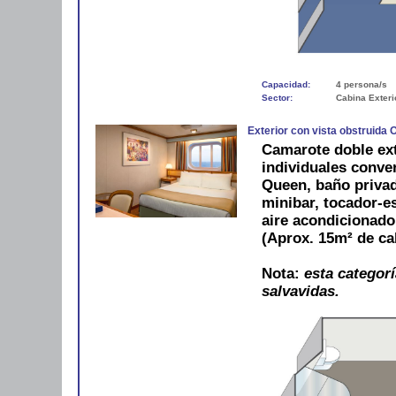
Capacidad:
4 persona/s
Sector:
Cabina Exteri
Exterior con vista obstruida 
Camarote doble ex
individuales conve
Queen, baño privad
minibar, tocador-es
aire acondicionad
(Aprox. 15m² de ca
Nota:
esta categorí
salvavidas.