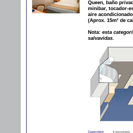
Queen, baño privad
minibar, tocador-es
aire acondicionad
(Aprox. 15m² de ca
Nota:
esta categorí
salvavidas.
Capacidad:
4 persona/s