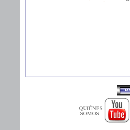
CRUCEROS DE LUJO CRUCEROS C
CRUISES CRYSTAL SERENITY CRU
CRUCEROS CRYSTAL SERENITY CR
LUXURY CRUISES CRYSTAL LUXURY C
#CrystalSymphony #CrystalSerenity 
#CrucerosMillonarios #ViajesExclusiv
#ViajesRefinados #ViajesSinNiños 
#CrucerosSuite #TodoSuites #Cruce
#ReservadeCruceros #CrystalCruise
#ReservaCruceros #CrystalSerenity 
QUIÉNES
SOMOS