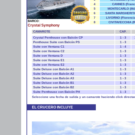
4
CANNES (Franc
5
MONTECARLO (Mó
6
SANTA MARGHERITA (
7
LIVORNO (Florencia/
BARCO:
8
CIVITAVECCHIA (
Crystal Symphony
CAMAROTE
CAP.
Crystal Penthouse con Balcón CP
1 - 3
Penthouse Suite con Balcón PS
1 - 3
Suite con Ventana C1
1 - 4
Suite con Ventana C2
1 - 3
Suite con Ventana D
1 - 3
Suite con Ventana E1
1 - 3
Suite con Ventana E2
1 - 3
Suite Deluxe con Balcón A1
1 - 3
Suite Deluxe con Balcón A2
1 - 3
Suite Deluxe con Balcón A3
1 - 3
Suite Deluxe con Balcón B1
1 - 3
Suite Deluxe con Balcón B2
1 - 3
Suite Penthouse con Balcón PH
1 - 3
Seleccione una fecha de salida y un camarote haciendo click directa
EL CRUCERO INCLUYE