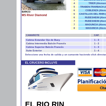
4
TRIER (Alemani
5
TRABEN-TRARBACH (A
6
COBLENZA (Alema
BARCO:
6
CASTILLOS DEL RHIN (
MS River Diamond
6
RUDESHEIM (Alem
7
RUDESHEIM (Alem
7
MAGUNCIA (Alema
8
MAGUNCIA (Alema
CAMAROTE
CAP.
Cabina Estandar Ojo de Buey
1 - 3
Cabina Intermedia Balcón Francés
1 - 2
Cabina Superior Balcón Francés
1 - 3
Suite Exterior
1 - 4
Seleccione una fecha de salida y un camarote haciendo click directa
EL CRUCERO INCLUYE
EL RIO RIN