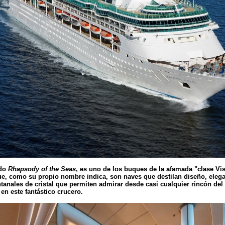
ado
Rhapsody of the Seas
, es uno de los buques de la afamada "clase Vi
e, como su propio nombre indica, son naves que destilan diseño, elega
tanales de cristal que permiten admirar desde casi cualquier rincón de
en este fantástico crucero.