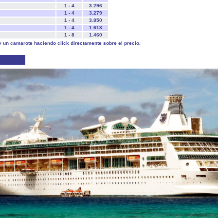
1 - 4
3.296
1 - 4
3.279
1 - 4
3.850
1 - 4
1.613
1 - 8
1.460
y un camarote haciendo click directamente sobre el precio.