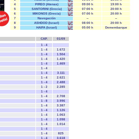
4
PIREO (Atenas)
09:00 h
19:00 h
5
SANTORINI (Grecia)
07:00 h
20:00 h
6
MIKONOS (Grecia)
07:00 h
20:00 h
7
Navegación
--
--
8
ASHDOD (Israel)
08:00 h
20:00 h
9
HAIFA (Israel)
05:00 h
Demembarque
CAP.
01/09
1 - 4
1 - 4
1.672
1 - 4
1.504
1 - 4
1.420
1 - 4
1.469
1 - 4
1 - 4
3.111
1 - 4
2.621
1 - 4
2.488
1 - 2
2.285
1 - 4
1 - 4
2.708
1 - 8
3.996
1 - 4
3.387
1 - 4
1.126
1 - 4
1.063
1 - 4
1.098
1 - 4
1.014
1 - 4
1 - 4
825
1 - 4
3.618