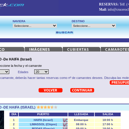
RESERVAS:
Telf.
(
Mail:
info@crucerocl
NAVIERA
DESTINO
De HAIFA (Israel)
eccione la fecha y el camarote
Edades
 camarote, deberás hacer tantas reservas como nº de camarotes desees. Disculpa las moles
-DE HAIFA (ISRAEL)
DÍA
PUERTO
LLEGADA
SALIDA
1
HAIFA (Israel)
Embarque
18:00 h
2
LIMASSOL (Chipre)
08:00 h
17:00 h
3
RODAS (Grecia)
09:00 h
18:00 h