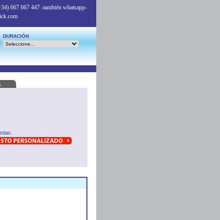
+34) 667 667 447
-también whatsapp-
ick.com
DURACIÓN
tias.