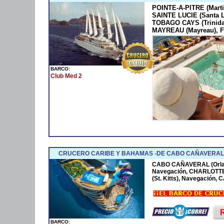
POINTE-A-PITRE (Marti
SAINTE LUCIE (Santa 
TOBAGO CAYS (Trinida
MAYREAU (Mayreau), F
BARCO:
Club Med 2
CRUCERO CARIBE Y BAHAMAS -DE CABO CAÑAVERAL 
CABO CAÑAVERAL (Orla
Navegación, CHARLOTTE
(St. Kitts), Navegación
BARCO: