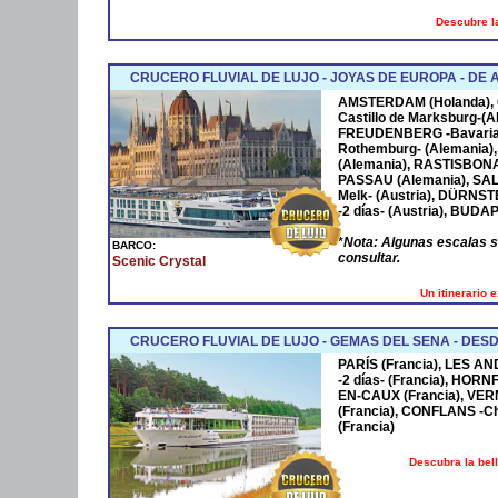
Descubre la
CRUCERO FLUVIAL DE LUJO - JOYAS DE EUROPA - D
AMSTERDAM
(Holanda),
Castillo de Marksburg-(A
FREUDENBERG
-Bavaria
Rothemburg- (Alemania)
(Alemania),
RASTISBON
PASSAU
(Alemania),
SA
Melk- (Austria),
DÜRNST
-2 días- (Austria),
BUDAP
*
Nota: Algunas escalas 
BARCO:
consultar.
Scenic Crystal
Un itinerario 
CRUCERO FLUVIAL DE LUJO - GEMAS DEL SENA - DESD
PARÍS (Francia), LES AN
-2 días- (Francia), HOR
EN-CAUX (Francia), VER
(Francia), CONFLANS -Cha
(Francia)
Descubra la bel