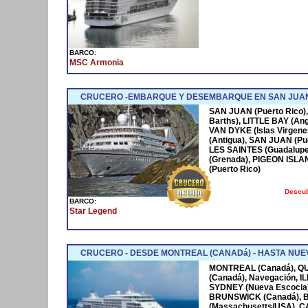
BARCO:
MSC Armonia
CRUCERO -EMBARQUE Y DESEMBARQUE EN SAN JUAN
SAN JUAN (Puerto Rico),
Barths), LITTLE BAY (Ang
VAN DYKE (Islas Virgen
(Antigua), SAN JUAN (Pue
LES SAINTES (Guadalupe
(Grenada), PIGEON ISLA
(Puerto Rico)
Descub
BARCO:
Star Legend
CRUCERO - DESDE MONTREAL (CANADá) - HASTA NUEV
MONTREAL (Canadá), Q
(Canadá), Navegación, 
SYDNEY (Nueva Escocia)
BRUNSWICK (Canadá), 
(Massachusetts/USA), 