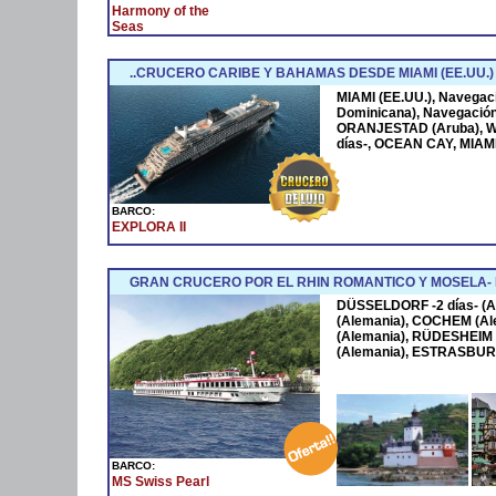
Harmony of the
Seas
..CRUCERO CARIBE Y BAHAMAS DESDE MIAMI (EE.UU.)
MIAMI (EE.UU.), Navega
Dominicana), Navegació
ORANJESTAD (Aruba), W
días-, OCEAN CAY, MIAMI
BARCO:
EXPLORA II
GRAN CRUCERO POR EL RHIN ROMANTICO Y MOSELA
DÜSSELDORF -2 días- (A
(Alemania), COCHEM (Al
(Alemania), RÜDESHEIM 
(Alemania), ESTRASBURG
BARCO:
MS Swiss Pearl