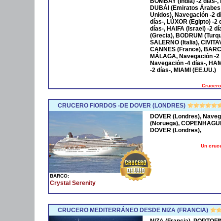
BOMBAY (India) -2 días-,
DUBÁI (Emiratos Árabes
Unidos), Navegación -2 
días-, LÚXOR (Egipto) -2
días-, HAIFA (Israel) -2
(Grecia), BODRUM (Turqu
SALERNO (Italia), CIVIT
CANNES (France), BARCE
MÁLAGA, Navegación -2 
Navegación -4 días-, HA
-2 días-, MIAMI (EE.UU.)
Crucero
CRUCERO FIORDOS -DE DOVER (LONDRES)
DOVER (Londres), Naveg
(Noruega), COPENHAGUE 
DOVER (Londres),
Un cruce
BARCO:
Crystal Serenity
CRUCERO MEDITERRÁNEO DESDE NIZA (FRANCIA)
NIZA (Francia), PORTOFI