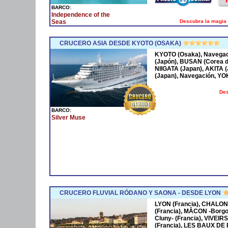
BARCO:
Independence of the
Descubra la magia 
Seas
CRUCERO ASIA DESDE KYOTO (OSAKA)
KYOTO (Osaka), Navega
(Japón), BUSAN (Corea 
NIIGATA (Japan), AKITA
(Japan), Navegación, Y
Des
BARCO:
Silver Muse
CRUCERO FLUVIAL RÓDANO Y SAONA - DESDE LYON
LYON (Francia), CHALON
(Francia), MÂCON -Borgo
Cluny- (Francia), VIVEIR
(Francia), LES BAUX DE