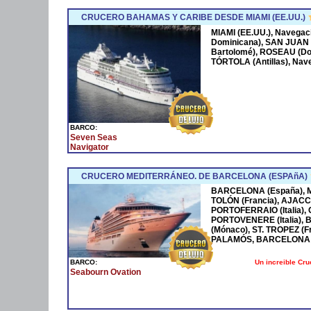
CRUCERO BAHAMAS Y CARIBE DESDE MIAMI (EE.UU.)
MIAMI (EE.UU.), Navega
Dominicana), SAN JUAN 
Bartolomé), ROSEAU (Dom
TÓRTOLA (Antillas), Nave
BARCO:
Seven Seas
Navigator
CRUCERO MEDITERRÁNEO. DE BARCELONA (ESPAñA)
BARCELONA (España), MA
TOLÓN (Francia), AJACCI
PORTOFERRAIO (Italia),
PORTOVENERE (Italia),
(Mónaco), ST. TROPEZ (F
PALAMÓS, BARCELONA 
Un increible Cr
BARCO:
Seabourn Ovation