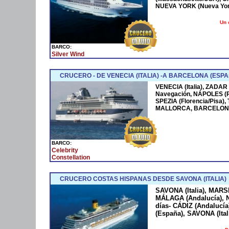
NUEVA YORK (Nueva York
Un 
BARCO:
Silver Wind
CRUCERO - DE VENECIA (ITALIA) -A BARCELONA (ESPA
VENECIA (Italia), ZADAR
Navegación, NÁPOLES (
SPEZIA (Florencia/Pisa)
MALLORCA, BARCELONA
BARCO:
Celebrity
Constellation
CRUCERO COSTAS HISPANAS DESDE SAVONA (ITALIA)
SAVONA (Italia), MARS
MÁLAGA (Andalucía), N
días- CÁDIZ (Andaluc
(España), SAVONA (Ital