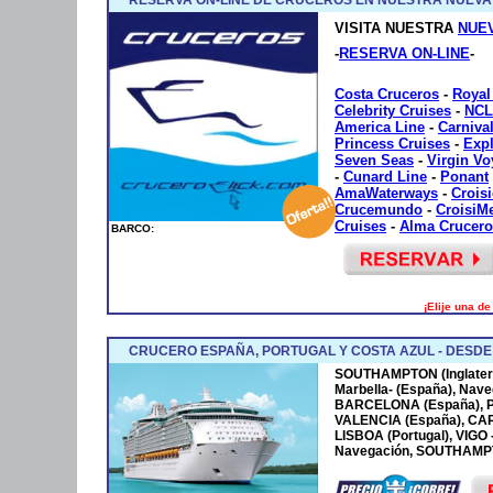
VISITA NUESTRA
NUE
-
RESERVA ON-LINE
-
Costa Cruceros
-
Royal
Celebrity Cruises
-
NCL
America Line
-
Carniva
Princess Cruises
-
Exp
Seven Seas
-
Virgin V
-
Cunard Line
-
Ponant
AmaWaterways
-
Crois
Crucemundo
-
CroisiM
Cruises
-
Alma Crucero
BARCO:
¡Elije una d
CRUCERO ESPAÑA, PORTUGAL Y COSTA AZUL - DESD
SOUTHAMPTON (Inglaterr
Marbella- (España), Nave
BARCELONA (España), P
VALENCIA (España), CA
LISBOA (Portugal), VIGO
Navegación, SOUTHAMPTO