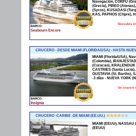
Navegación, CORFÚ (Grec
(Grecia), PIREO (Atenas)
(Syros), KUSADASI (Turq
KAS, PAPHOS (Chpre), HA
Descubra el
BARCO:
Seabourn Encore
CRUCERO - DESDE MIAMI (FLORIDA/USA) - HASTA NUE
MIAMI (Florida/USA), Na
(Colombia), IRANJESTAD
(Curacao), KRALENDIJK 
CASTRIES (Santa Lucia),
GUSTAVIA (St. Barths), 
-3 días - NUEVA YORK (
Un crucero 
BARCO:
Insignia
CRUCERO -CARIBE -DE MIAMI (EE.UU.)
MIAMI (EEUU), NASSAU (
(EEUU)