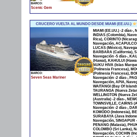
BARCO:
Scenic Gem
CRUCERO VUELTA AL MUNDO DESDE MIAMI (EE.UU.)
MIAMI (EE.UU.) -2 días-
INDIAS (Colombia), Nave
Rica), CORINTO (Nicara
Navegación, ACAPULCO 
LUCAS (México), Navega
BARBARA (California), S
Navegación -5 días-, KA
(Hawai), KAHULUI (Hawaí)
NUKU HIVA (Islas Marqu
(Polinesia Francesa), M
BARCO:
(Polinesia Francesa), B
Seven Seas Mariner
Navegación -2 días-, P
Navegación, APIA, Naveg
WAITANGI (Bay Of Islan
TAURANGA (Nueva Zeland
WELLINGTON (Nueva Zela
(Australia) -2 días-, NE
TOWNSVILLE, CAIRNS (Au
Navegación -2 días-, DAR
KOMODO (Indonesia), BENO
SURABAYA (Java Indones
Navegación, SINGAPUR -
PENANG (Malasia), PHUKET
COLOMBO (Sri Lanka), Na
Navegación, COCHIN (Ind