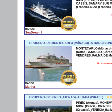
CASSIS, SANARY SUR M
(Francia), NIZA (Francia)
¡
BARCO:
SeaDream I
CRUCERO -DE MONTECARLO (MóNACO) -A BARCELONA
MONTECARLO (Mónaco), 
(Roma), AJACCIO (Córce
VENDRES, PALMA DE M
Un crucero 
BARCO:
Marina
CRUCERO -DE PIREO (ATENAS) -A HAIFA (ISRAEL)...
PIREO (Atenas), MONEMV
NIDRI (Grecia), BRINDISI
(Croacia), VENECIA (Ital