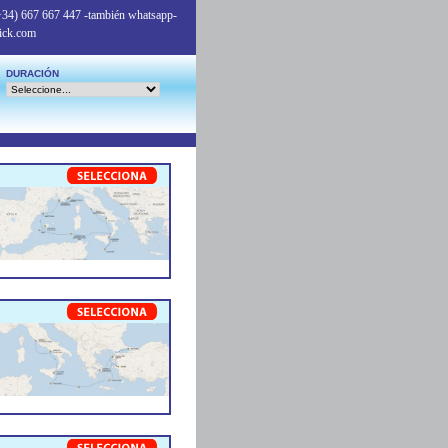
+34) 667 667 447
-también whatsapp-
ick.com
DURACIÓN