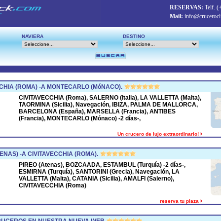
RESERVAS:
Telf.
(
Mail:
info@crucerocl
NAVIERA
DESTINO
CHIA (ROMA) -A MONTECARLO (MóNACO).
CIVITAVECCHIA (Roma), SALERNO (Italia), LA VALLETTA (Malta),
TAORMINA (Sicilia), Navegación, IBIZA, PALMA DE MALLORCA,
BARCELONA (España), MARSELLA (Francia), ANTIBES
(Francia), MONTECARLO (Mónaco) -2 días-,
Un crucero de lujo extraordinario!
ENAS) -A CIVITAVECCHIA (ROMA).
PIREO (Atenas), BOZCAADA, ESTAMBUL (Turquía) -2 días-,
ESMIRNA (Turquía), SANTORINI (Grecia), Navegación, LA
VALLETTA (Malta), CATANIA (Sicilia), AMALFI (Salerno),
CIVITAVECCHIA (Roma)
reserva tu plaza
CRUCEROS EN NUESTRA NUEVA WEB