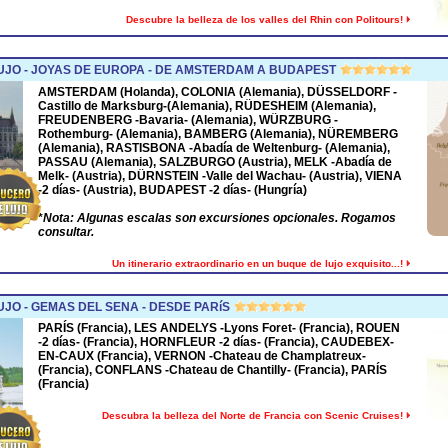
Descubre la belleza de los valles del Rhin con Politours!
UJO - JOYAS DE EUROPA - DE AMSTERDAM A BUDAPEST
AMSTERDAM
(Holanda),
COLONIA
(Alemania),
DÜSSELDORF
-
Castillo de Marksburg-(Alemania),
RÜDESHEIM
(Alemania),
FREUDENBERG
-Bavaria- (Alemania),
WÜRZBURG
-
Rothemburg- (Alemania),
BAMBERG
(Alemania),
NÜREMBERG
(Alemania),
RASTISBONA
-Abadía de Weltenburg- (Alemania),
PASSAU
(Alemania),
SALZBURGO
(Austria),
MELK
-Abadía de
Melk- (Austria),
DÜRNSTEIN
-Valle del Wachau- (Austria),
VIENA
-2 días- (Austria),
BUDAPEST
-2 días- (Hungría)
*
Nota: Algunas escalas son excursiones opcionales. Rogamos
consultar.
Un itinerario extraordinario en un buque de lujo exquisito...!
JO - GEMAS DEL SENA - DESDE PARíS
PARÍS (Francia), LES ANDELYS -Lyons Foret- (Francia), ROUEN
-2 días- (Francia), HORNFLEUR -2 días- (Francia), CAUDEBEX-
EN-CAUX (Francia), VERNON -Chateau de Champlatreux-
(Francia), CONFLANS -Chateau de Chantilly- (Francia), PARÍS
(Francia)
Descubra la belleza del Norte de Francia con Scenic Cruises!