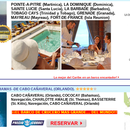
POINTE-A-PITRE (Martinica), LA DOMINIQUE (Dominica),
SAINTE LUCIE (Santa Lucia), LA BARBADE (Barbados),
TOBAGO CAYS (Trinidad y Tobago), GRENADE (Granada),
MAYREAU (Mayreau), FORT-DE-FRANCE (Isla Reunion)
Lo mejor del Caribe en un barco encantador!
HAMAS -DE CABO CAÑAVERAL (ORLANDO).
CABO CAÑAVERAL (Orlando), COCOCAY (Bahamas),
Navegación, CHARLOTTE AMALIE (St. Thomas), BASSETERRE
(St. Kitts), Navegación, CABO CAÑAVERAL (Orlando)