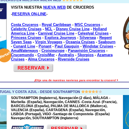
VISITA NUESTRA
NUEVA WEB
DE CRUCEROS
-
RESERVA ON-LINE
-
Costa Cruceros
-
Royal Caribbean
-
MSC Cruceros
-
Celebrity Cruises
-
NCL
-
Disney Cruise Line
-
Holland
America Line
-
Carnival Cruise Line
-
Celestyal Cruises
-
Princess Cruises
-
Explora Journeys
-
Silversea
-
Regent
Seven Seas
-
Virgin Voyages
-
Oceania Cruises
-
Seabourn
-
Cunard Line
-
Ponant
-
Paul Gauguin
-
Windstar Cruises
-
AmaWaterways
-
Croisieurope
-
Panavisión Cruceros
-
Crucemundo
-
CroisiMer
-
Australis
-
Skorpios
-
Azamara
Cruises
-
Alma Cruceros
-
Riverside Cruises
¡Elije una de nuestras navieras para encontrar tu crucero!
TUGAL Y COSTA AZUL - DESDE SOUTHAMPTON
SOUTHAMPTON (Inglaterra), Navegación (2 días), MÁLAGA -
Marbella- (España), Navegación, CANNES -Costa Azul- (Francia),
BARCELONA (España), PALMA DE MALLORCA (Mallorca),
VALENCIA (España), CARTAGENA (España), Navegación,
LISBOA (Portugal), VIGO -Santiago de Compostela- (España)
Navegación, SOUTHAMPTON (Inglaterra)