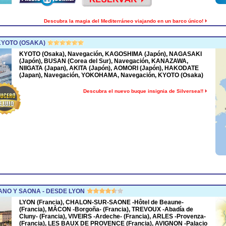
Descubra la magia del Mediterráneo viajando en un barco único!
KYOTO (OSAKA)
KYOTO (Osaka), Navegación, KAGOSHIMA (Japón), NAGASAKI
(Japón), BUSAN (Corea del Sur), Navegación, KANAZAWA,
NIIGATA (Japan), AKITA (Japón), AOMORI (Japón), HAKODATE
(Japan), Navegación, YOKOHAMA, Navegación, KYOTO (Osaka)
Descubra el nuevo buque insignia de Silversea!!
NO Y SAONA - DESDE LYON
LYON (Francia), CHALON-SUR-SAONE -Hôtel de Beaune-
(Francia), MÂCON -Borgoña- (Francia), TREVOUX -Abadía de
Cluny- (Francia), VIVEIRS -Ardeche- (Francia), ARLES -Provenza-
(Francia), LES BAUX DE PROVENCE (Francia), AVIGNON -Palacio