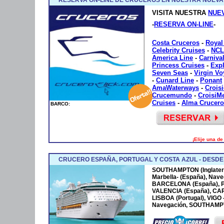
VISITA NUESTRA
NUE
-
RESERVA ON-LINE
-
Costa Cruceros
-
Royal
Celebrity Cruises
-
NCL
America Line
-
Carniva
Princess Cruises
-
Exp
Seven Seas
-
Virgin V
-
Cunard Line
-
Ponant
AmaWaterways
-
Crois
Crucemundo
-
CroisiM
Cruises
-
Alma Crucero
BARCO:
¡Elije una d
CRUCERO ESPAÑA, PORTUGAL Y COSTA AZUL - DESD
SOUTHAMPTON (Inglaterr
Marbella- (España), Nave
BARCELONA (España), P
VALENCIA (España), CA
LISBOA (Portugal), VIGO
Navegación, SOUTHAMPTO