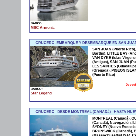
BARCO:
MSC Armonia
CRUCERO -EMBARQUE Y DESEMBARQUE EN SAN JUAN
SAN JUAN (Puerto Rico),
Barths), LITTLE BAY (Ang
VAN DYKE (Islas Virgen
(Antigua), SAN JUAN (Pue
LES SAINTES (Guadalupe
(Grenada), PIGEON ISLA
(Puerto Rico)
Descub
BARCO:
Star Legend
CRUCERO - DESDE MONTREAL (CANADá) - HASTA NUEV
MONTREAL (Canadá), Q
(Canadá), Navegación, 
SYDNEY (Nueva Escocia)
BRUNSWICK (Canadá), 
(Massachusetts/USA), 