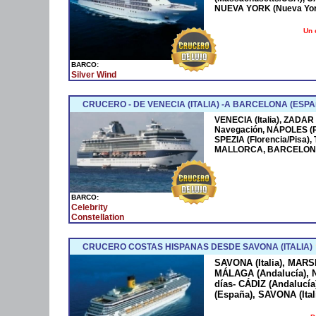
NUEVA YORK (Nueva York
Un 
BARCO:
Silver Wind
CRUCERO - DE VENECIA (ITALIA) -A BARCELONA (ESPA
VENECIA (Italia), ZADAR
Navegación, NÁPOLES (
SPEZIA (Florencia/Pisa)
MALLORCA, BARCELONA
BARCO:
Celebrity
Constellation
CRUCERO COSTAS HISPANAS DESDE SAVONA (ITALIA)
SAVONA (Italia), MARS
MÁLAGA (Andalucía), N
días- CÁDIZ (Andaluc
(España), SAVONA (Ital