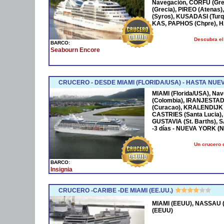
Navegación, CORFÚ (Grec
(Grecia), PIREO (Atenas)
(Syros), KUSADASI (Turq
KAS, PAPHOS (Chpre), HA
Descubra el
BARCO:
Seabourn Encore
CRUCERO - DESDE MIAMI (FLORIDA/USA) - HASTA NUE
MIAMI (Florida/USA), Na
(Colombia), IRANJESTAD
(Curacao), KRALENDIJK 
CASTRIES (Santa Lucia),
GUSTAVIA (St. Barths), 
-3 días - NUEVA YORK (
Un crucero 
BARCO:
Insignia
CRUCERO -CARIBE -DE MIAMI (EE.UU.)
MIAMI (EEUU), NASSAU (
(EEUU)