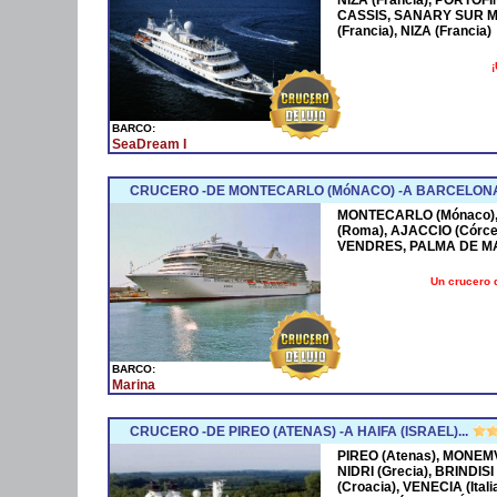
CASSIS, SANARY SUR M
(Francia), NIZA (Francia)
¡
BARCO:
SeaDream I
CRUCERO -DE MONTECARLO (MóNACO) -A BARCELONA
MONTECARLO (Mónaco), 
(Roma), AJACCIO (Córce
VENDRES, PALMA DE M
Un crucero 
BARCO:
Marina
CRUCERO -DE PIREO (ATENAS) -A HAIFA (ISRAEL)...
PIREO (Atenas), MONEMV
NIDRI (Grecia), BRINDISI
(Croacia), VENECIA (Ital