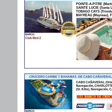
POINTE-A-PITRE (Marti
SAINTE LUCIE (Santa 
TOBAGO CAYS (Trinida
MAYREAU (Mayreau), F
BARCO:
Club Med 2
CRUCERO CARIBE Y BAHAMAS -DE CABO CAÑAVERAL 
CABO CAÑAVERAL (Orla
Navegación, CHARLOTTE
(St. Kitts), Navegación
BARCO: