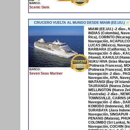
BARCO:
Scenic Gem
CRUCERO VUELTA AL MUNDO DESDE MIAMI (EE.UU.)
MIAMI (EE.UU.) -2 días-
INDIAS (Colombia), Nave
Rica), CORINTO (Nicara
Navegación, ACAPULCO 
LUCAS (México), Navega
BARBARA (California), S
Navegación -5 días-, KA
(Hawai), KAHULUI (Hawaí)
NUKU HIVA (Islas Marqu
(Polinesia Francesa), M
BARCO:
(Polinesia Francesa), B
Seven Seas Mariner
Navegación -2 días-, P
Navegación, APIA, Naveg
WAITANGI (Bay Of Islan
TAURANGA (Nueva Zeland
WELLINGTON (Nueva Zela
(Australia) -2 días-, NE
TOWNSVILLE, CAIRNS (Au
Navegación -2 días-, DAR
KOMODO (Indonesia), BENO
SURABAYA (Java Indones
Navegación, SINGAPUR -
PENANG (Malasia), PHUKET
COLOMBO (Sri Lanka), Na
Navegación, COCHIN (Ind