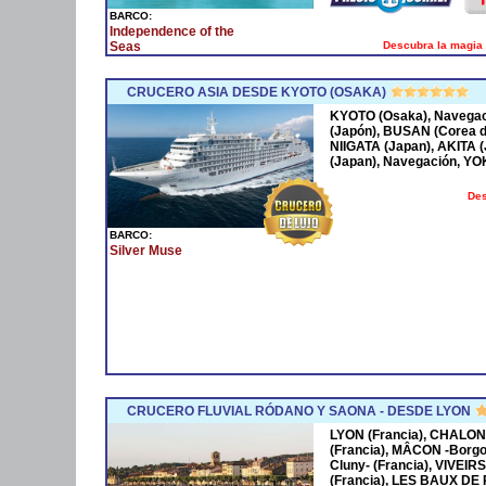
BARCO:
Independence of the
Descubra la magia 
Seas
CRUCERO ASIA DESDE KYOTO (OSAKA)
KYOTO (Osaka), Navega
(Japón), BUSAN (Corea 
NIIGATA (Japan), AKITA
(Japan), Navegación, Y
Des
BARCO:
Silver Muse
CRUCERO FLUVIAL RÓDANO Y SAONA - DESDE LYON
LYON (Francia), CHALON
(Francia), MÂCON -Borgo
Cluny- (Francia), VIVEIR
(Francia), LES BAUX DE