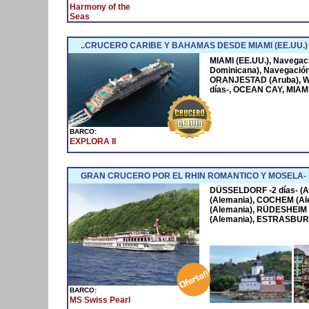
Harmony of the
Seas
..CRUCERO CARIBE Y BAHAMAS DESDE MIAMI (EE.UU.)
MIAMI (EE.UU.), Navega
Dominicana), Navegació
ORANJESTAD (Aruba), W
días-, OCEAN CAY, MIAMI
BARCO:
EXPLORA II
GRAN CRUCERO POR EL RHIN ROMANTICO Y MOSELA
DÜSSELDORF -2 días- (A
(Alemania), COCHEM (Al
(Alemania), RÜDESHEIM 
(Alemania), ESTRASBURG
BARCO:
MS Swiss Pearl