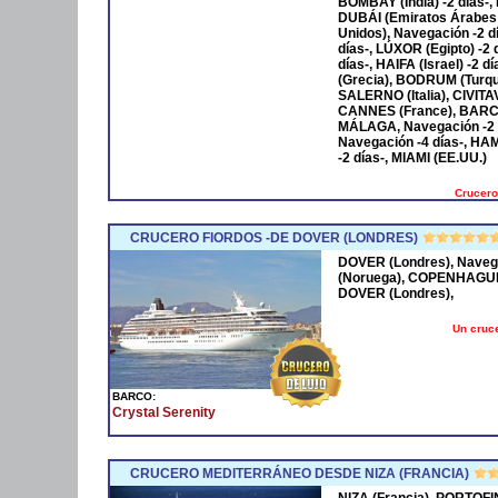
BOMBAY (India) -2 días-,
DUBÁI (Emiratos Árabes
Unidos), Navegación -2 
días-, LÚXOR (Egipto) -2
días-, HAIFA (Israel) -2
(Grecia), BODRUM (Turqu
SALERNO (Italia), CIVIT
CANNES (France), BARCE
MÁLAGA, Navegación -2 
Navegación -4 días-, HA
-2 días-, MIAMI (EE.UU.)
Crucero
CRUCERO FIORDOS -DE DOVER (LONDRES)
DOVER (Londres), Naveg
(Noruega), COPENHAGUE 
DOVER (Londres),
Un cruce
BARCO:
Crystal Serenity
CRUCERO MEDITERRÁNEO DESDE NIZA (FRANCIA)
NIZA (Francia), PORTOFI