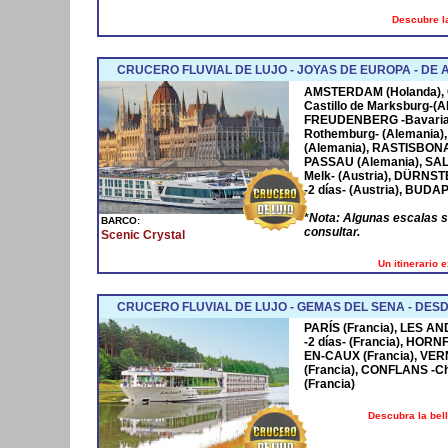
Descubre la
CRUCERO FLUVIAL DE LUJO - JOYAS DE EUROPA - D
AMSTERDAM
(Holanda),
Castillo de Marksburg-(A
FREUDENBERG
-Bavaria
Rothemburg- (Alemania)
(Alemania),
RASTISBON
PASSAU
(Alemania),
SA
Melk- (Austria),
DÜRNST
-2 días- (Austria),
BUDAP
*
Nota: Algunas escalas 
BARCO:
consultar.
Scenic Crystal
Un itinerario 
CRUCERO FLUVIAL DE LUJO - GEMAS DEL SENA - DESD
PARÍS (Francia), LES AN
-2 días- (Francia), HOR
EN-CAUX (Francia), VER
(Francia), CONFLANS -Cha
(Francia)
Descubra la bel