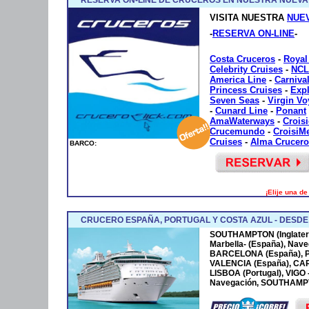
VISITA NUESTRA
NUE
-
RESERVA ON-LINE
-
Costa Cruceros
-
Royal
Celebrity Cruises
-
NCL
America Line
-
Carniva
Princess Cruises
-
Exp
Seven Seas
-
Virgin V
-
Cunard Line
-
Ponant
AmaWaterways
-
Crois
Crucemundo
-
CroisiM
Cruises
-
Alma Crucero
BARCO:
¡Elije una d
CRUCERO ESPAÑA, PORTUGAL Y COSTA AZUL - DESD
SOUTHAMPTON (Inglaterr
Marbella- (España), Nave
BARCELONA (España), P
VALENCIA (España), CA
LISBOA (Portugal), VIGO
Navegación, SOUTHAMPTO