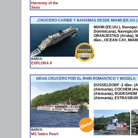
Harmony of the
Seas
..CRUCERO CARIBE Y BAHAMAS DESDE MIAMI (EE.UU.)
MIAMI (EE.UU.), Navega
Dominicana), Navegació
ORANJESTAD (Aruba), W
días-, OCEAN CAY, MIAMI
BARCO:
EXPLORA II
GRAN CRUCERO POR EL RHIN ROMANTICO Y MOSELA
DÜSSELDORF -2 días- (A
(Alemania), COCHEM (Al
(Alemania), RÜDESHEIM 
(Alemania), ESTRASBURG
BARCO:
MS Swiss Pearl