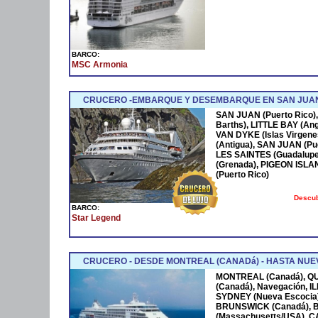
BARCO:
MSC Armonia
CRUCERO -EMBARQUE Y DESEMBARQUE EN SAN JUAN
SAN JUAN (Puerto Rico),
Barths), LITTLE BAY (Ang
VAN DYKE (Islas Virgen
(Antigua), SAN JUAN (Pue
LES SAINTES (Guadalupe
(Grenada), PIGEON ISLA
(Puerto Rico)
Descub
BARCO:
Star Legend
CRUCERO - DESDE MONTREAL (CANADá) - HASTA NUEV
MONTREAL (Canadá), Q
(Canadá), Navegación, 
SYDNEY (Nueva Escocia)
BRUNSWICK (Canadá), 
(Massachusetts/USA), 