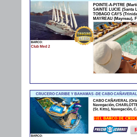
POINTE-A-PITRE (Marti
SAINTE LUCIE (Santa 
TOBAGO CAYS (Trinida
MAYREAU (Mayreau), F
BARCO:
Club Med 2
CRUCERO CARIBE Y BAHAMAS -DE CABO CAÑAVERAL 
CABO CAÑAVERAL (Orla
Navegación, CHARLOTTE
(St. Kitts), Navegación
BARCO: