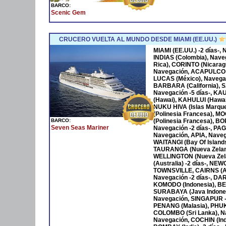
BARCO:
Scenic Gem
CRUCERO VUELTA AL MUNDO DESDE MIAMI (EE.UU.)
MIAMI (EE.UU.) -2 días-
INDIAS (Colombia), Nave
Rica), CORINTO (Nicara
Navegación, ACAPULCO 
LUCAS (México), Navega
BARBARA (California), S
Navegación -5 días-, KA
(Hawai), KAHULUI (Hawaí)
NUKU HIVA (Islas Marqu
(Polinesia Francesa), M
BARCO:
(Polinesia Francesa), B
Seven Seas Mariner
Navegación -2 días-, P
Navegación, APIA, Naveg
WAITANGI (Bay Of Islan
TAURANGA (Nueva Zeland
WELLINGTON (Nueva Zela
(Australia) -2 días-, NE
TOWNSVILLE, CAIRNS (Au
Navegación -2 días-, DAR
KOMODO (Indonesia), BENO
SURABAYA (Java Indones
Navegación, SINGAPUR -
PENANG (Malasia), PHUKET
COLOMBO (Sri Lanka), Na
Navegación, COCHIN (Ind