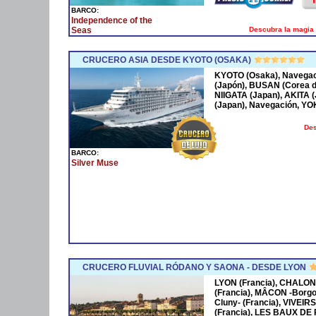
BARCO:
Independence of the
Descubra la magia 
Seas
CRUCERO ASIA DESDE KYOTO (OSAKA)
KYOTO (Osaka), Navega
(Japón), BUSAN (Corea 
NIIGATA (Japan), AKITA
(Japan), Navegación, Y
Des
BARCO:
Silver Muse
CRUCERO FLUVIAL RÓDANO Y SAONA - DESDE LYON
LYON (Francia), CHALON
(Francia), MÂCON -Borgo
Cluny- (Francia), VIVEIR
(Francia), LES BAUX DE