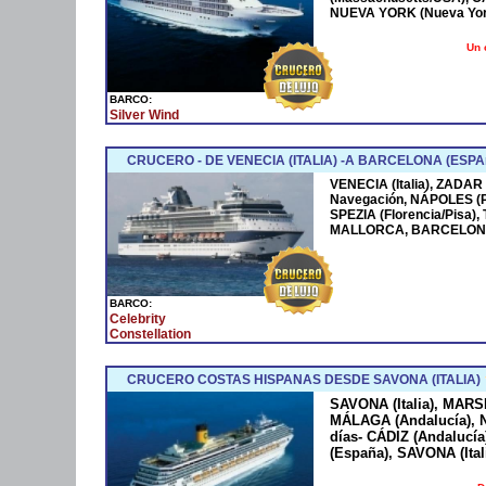
NUEVA YORK (Nueva York
Un 
BARCO:
Silver Wind
CRUCERO - DE VENECIA (ITALIA) -A BARCELONA (ESPA
VENECIA (Italia), ZADAR
Navegación, NÁPOLES (
SPEZIA (Florencia/Pisa)
MALLORCA, BARCELONA
BARCO:
Celebrity
Constellation
CRUCERO COSTAS HISPANAS DESDE SAVONA (ITALIA)
SAVONA (Italia), MARS
MÁLAGA (Andalucía), N
días- CÁDIZ (Andaluc
(España), SAVONA (Ital