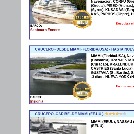
Navegación, CORFÚ (Grec
(Grecia), PIREO (Atenas)
(Syros), KUSADASI (Turq
KAS, PAPHOS (Chpre), HA
Descubra el
BARCO:
Seabourn Encore
CRUCERO - DESDE MIAMI (FLORIDA/USA) - HASTA NUE
MIAMI (Florida/USA), Na
(Colombia), IRANJESTAD
(Curacao), KRALENDIJK 
CASTRIES (Santa Lucia),
GUSTAVIA (St. Barths), 
-3 días - NUEVA YORK (
Un crucero 
BARCO:
Insignia
CRUCERO -CARIBE -DE MIAMI (EE.UU.)
MIAMI (EEUU), NASSAU (
(EEUU)