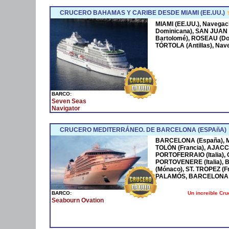
CRUCERO BAHAMAS Y CARIBE DESDE MIAMI (EE.UU.)
MIAMI (EE.UU.), Navega
Dominicana), SAN JUAN 
Bartolomé), ROSEAU (Dom
TÓRTOLA (Antillas), Nave
BARCO:
Seven Seas
Navigator
CRUCERO MEDITERRÁNEO. DE BARCELONA (ESPAñA)
BARCELONA (España), MA
TOLÓN (Francia), AJACCI
PORTOFERRAIO (Italia),
PORTOVENERE (Italia),
(Mónaco), ST. TROPEZ (F
PALAMÓS, BARCELONA 
Un increible Cr
BARCO:
Seabourn Ovation