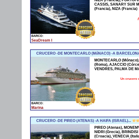
CASSIS, SANARY SUR M
(Francia), NIZA (Francia)
¡
BARCO:
SeaDream I
CRUCERO -DE MONTECARLO (MóNACO) -A BARCELONA
MONTECARLO (Mónaco), 
(Roma), AJACCIO (Córce
VENDRES, PALMA DE M
Un crucero 
BARCO:
Marina
CRUCERO -DE PIREO (ATENAS) -A HAIFA (ISRAEL)...
PIREO (Atenas), MONEMV
NIDRI (Grecia), BRINDISI
(Croacia), VENECIA (Ital