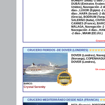
BOMBAY (India) -2 días-,
DUBÁI (Emiratos Árabes
Unidos), Navegación -2 
días-, LÚXOR (Egipto) -2
días-, HAIFA (Israel) -2
(Grecia), BODRUM (Turqu
SALERNO (Italia), CIVIT
CANNES (France), BARCE
MÁLAGA, Navegación -2 
Navegación -4 días-, HA
-2 días-, MIAMI (EE.UU.)
Crucero
CRUCERO FIORDOS -DE DOVER (LONDRES)
DOVER (Londres), Naveg
(Noruega), COPENHAGUE 
DOVER (Londres),
Un cruce
BARCO:
Crystal Serenity
CRUCERO MEDITERRÁNEO DESDE NIZA (FRANCIA)
NIZA (Francia), PORTOFI