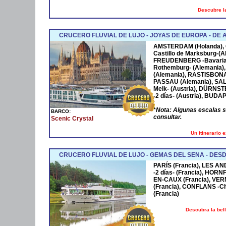
Descubre la
CRUCERO FLUVIAL DE LUJO - JOYAS DE EUROPA - D
AMSTERDAM
(Holanda),
Castillo de Marksburg-(A
FREUDENBERG
-Bavaria
Rothemburg- (Alemania)
(Alemania),
RASTISBON
PASSAU
(Alemania),
SA
Melk- (Austria),
DÜRNST
-2 días- (Austria),
BUDAP
*
Nota: Algunas escalas 
BARCO:
consultar.
Scenic Crystal
Un itinerario 
CRUCERO FLUVIAL DE LUJO - GEMAS DEL SENA - DESD
PARÍS (Francia), LES AN
-2 días- (Francia), HOR
EN-CAUX (Francia), VER
(Francia), CONFLANS -Cha
(Francia)
Descubra la bel