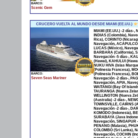
BARCO:
Scenic Gem
CRUCERO VUELTA AL MUNDO DESDE MIAMI (EE.UU.)
MIAMI (EE.UU.) -2 días-
INDIAS (Colombia), Nave
Rica), CORINTO (Nicara
Navegación, ACAPULCO 
LUCAS (México), Navega
BARBARA (California), S
Navegación -5 días-, KA
(Hawai), KAHULUI (Hawaí)
NUKU HIVA (Islas Marqu
(Polinesia Francesa), M
BARCO:
(Polinesia Francesa), B
Seven Seas Mariner
Navegación -2 días-, P
Navegación, APIA, Naveg
WAITANGI (Bay Of Islan
TAURANGA (Nueva Zeland
WELLINGTON (Nueva Zela
(Australia) -2 días-, NE
TOWNSVILLE, CAIRNS (Au
Navegación -2 días-, DAR
KOMODO (Indonesia), BENO
SURABAYA (Java Indones
Navegación, SINGAPUR -
PENANG (Malasia), PHUKET
COLOMBO (Sri Lanka), Na
Navegación, COCHIN (Ind