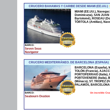
CRUCERO BAHAMAS Y CARIBE DESDE MIAMI (EE.UU.)
MIAMI (EE.UU.), Navega
Dominicana), SAN JUAN 
Bartolomé), ROSEAU (Dom
TÓRTOLA (Antillas), Nave
BARCO:
Seven Seas
Navigator
CRUCERO MEDITERRÁNEO. DE BARCELONA (ESPAñA)
BARCELONA (España), MA
TOLÓN (Francia), AJACCI
PORTOFERRAIO (Italia),
PORTOVENERE (Italia),
(Mónaco), ST. TROPEZ (F
PALAMÓS, BARCELONA 
Un increible Cr
BARCO:
Seabourn Ovation