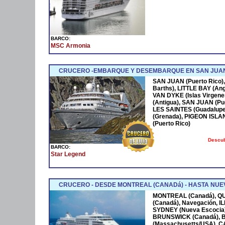
BARCO:
MSC Armonia
CRUCERO -EMBARQUE Y DESEMBARQUE EN SAN JUAN
SAN JUAN (Puerto Rico),
Barths), LITTLE BAY (Ang
VAN DYKE (Islas Virgen
(Antigua), SAN JUAN (Pue
LES SAINTES (Guadalupe
(Grenada), PIGEON ISLA
(Puerto Rico)
Descub
BARCO:
Star Legend
CRUCERO - DESDE MONTREAL (CANADá) - HASTA NUEV
MONTREAL (Canadá), Q
(Canadá), Navegación, 
SYDNEY (Nueva Escocia)
BRUNSWICK (Canadá), 
(Massachusetts/USA), 