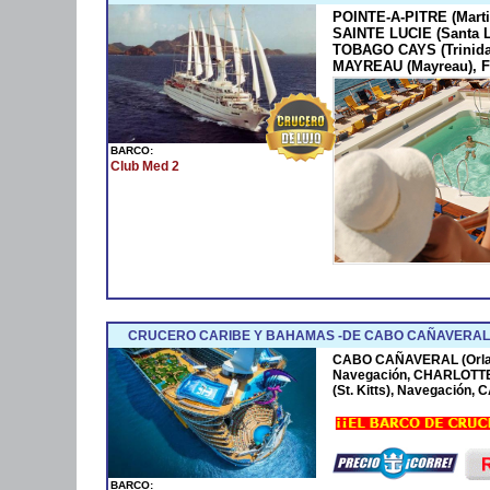
POINTE-A-PITRE (Marti
SAINTE LUCIE (Santa 
TOBAGO CAYS (Trinida
MAYREAU (Mayreau), F
BARCO:
Club Med 2
CRUCERO CARIBE Y BAHAMAS -DE CABO CAÑAVERAL 
CABO CAÑAVERAL (Orla
Navegación, CHARLOTTE
(St. Kitts), Navegación
BARCO: