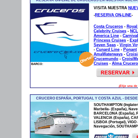
VISITA NUESTRA
NUE
-
RESERVA ON-LINE
-
Costa Cruceros
-
Royal
Celebrity Cruises
-
NCL
America Line
-
Carniva
Princess Cruises
-
Exp
Seven Seas
-
Virgin V
-
Cunard Line
-
Ponant
AmaWaterways
-
Crois
Crucemundo
-
CroisiM
Cruises
-
Alma Crucero
BARCO:
¡Elije una d
CRUCERO ESPAÑA, PORTUGAL Y COSTA AZUL - DESD
SOUTHAMPTON (Inglaterr
Marbella- (España), Nave
BARCELONA (España), P
VALENCIA (España), CA
LISBOA (Portugal), VIGO
Navegación, SOUTHAMPTO