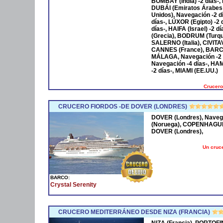
BOMBAY (India) -2 días-,
DUBÁI (Emiratos Árabes
Unidos), Navegación -2 
días-, LÚXOR (Egipto) -2
días-, HAIFA (Israel) -2
(Grecia), BODRUM (Turqu
SALERNO (Italia), CIVIT
CANNES (France), BARCE
MÁLAGA, Navegación -2 
Navegación -4 días-, HA
-2 días-, MIAMI (EE.UU.)
Crucero
CRUCERO FIORDOS -DE DOVER (LONDRES)
DOVER (Londres), Naveg
(Noruega), COPENHAGUE 
DOVER (Londres),
Un cruce
BARCO:
Crystal Serenity
CRUCERO MEDITERRÁNEO DESDE NIZA (FRANCIA)
NIZA (Francia), PORTOFI