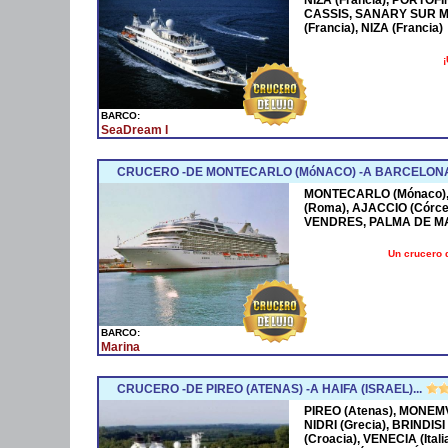
CASSIS, SANARY SUR M
(Francia), NIZA (Francia)
¡
BARCO:
SeaDream I
CRUCERO -DE MONTECARLO (MóNACO) -A BARCELONA
MONTECARLO (Mónaco), 
(Roma), AJACCIO (Córce
VENDRES, PALMA DE M
Un crucero 
BARCO:
Marina
CRUCERO -DE PIREO (ATENAS) -A HAIFA (ISRAEL)...
PIREO (Atenas), MONEMV
NIDRI (Grecia), BRINDISI
(Croacia), VENECIA (Ital