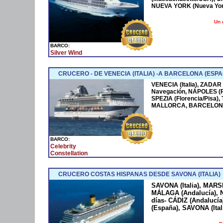
NUEVA YORK (Nueva York
Un 
BARCO:
Silver Wind
CRUCERO - DE VENECIA (ITALIA) -A BARCELONA (ESPA
VENECIA (Italia), ZADAR
Navegación, NÁPOLES (
SPEZIA (Florencia/Pisa)
MALLORCA, BARCELONA
BARCO:
Celebrity
Constellation
CRUCERO COSTAS HISPANAS DESDE SAVONA (ITALIA)
SAVONA (Italia), MARS
MÁLAGA (Andalucía), N
días- CÁDIZ (Andaluc
(España), SAVONA (Ital