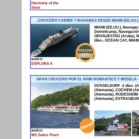
Harmony of the
Seas
..CRUCERO CARIBE Y BAHAMAS DESDE MIAMI (EE.UU.)
MIAMI (EE.UU.), Navega
Dominicana), Navegació
ORANJESTAD (Aruba), W
días-, OCEAN CAY, MIAMI
BARCO:
EXPLORA II
GRAN CRUCERO POR EL RHIN ROMANTICO Y MOSELA
DÜSSELDORF -2 días- (A
(Alemania), COCHEM (Al
(Alemania), RÜDESHEIM 
(Alemania), ESTRASBURG
BARCO:
MS Swiss Pearl