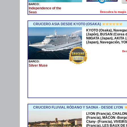
BARCO:
Independence of the
Descubra la magia 
Seas
CRUCERO ASIA DESDE KYOTO (OSAKA)
KYOTO (Osaka), Navega
(Japón), BUSAN (Corea 
NIIGATA (Japan), AKITA
(Japan), Navegación, Y
Des
BARCO:
Silver Muse
CRUCERO FLUVIAL RÓDANO Y SAONA - DESDE LYON
LYON (Francia), CHALON
(Francia), MÂCON -Borgo
Cluny- (Francia), VIVEIR
(Francia), LES BAUX DE