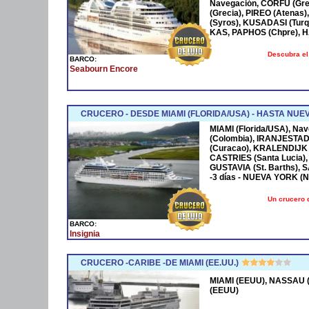
Navegación, CORFÚ (Grec
(Grecia), PIREO (Atenas)
(Syros), KUSADASI (Turq
KAS, PAPHOS (Chpre), HA
Descubra el
BARCO:
Seabourn Encore
CRUCERO - DESDE MIAMI (FLORIDA/USA) - HASTA NUE
MIAMI (Florida/USA), Na
(Colombia), IRANJESTAD
(Curacao), KRALENDIJK 
CASTRIES (Santa Lucia),
GUSTAVIA (St. Barths), 
-3 días - NUEVA YORK (
Un crucero 
BARCO:
Insignia
CRUCERO -CARIBE -DE MIAMI (EE.UU.)
MIAMI (EEUU), NASSAU (
(EEUU)