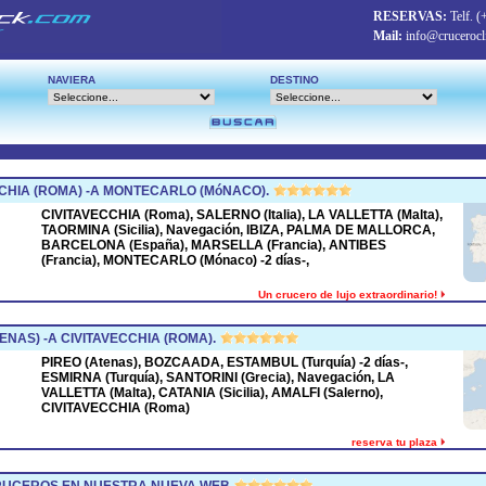
RESERVAS:
Telf.
(
Mail:
info@crucerocl
NAVIERA
DESTINO
CHIA (ROMA) -A MONTECARLO (MóNACO).
CIVITAVECCHIA (Roma), SALERNO (Italia), LA VALLETTA (Malta),
TAORMINA (Sicilia), Navegación, IBIZA, PALMA DE MALLORCA,
BARCELONA (España), MARSELLA (Francia), ANTIBES
(Francia), MONTECARLO (Mónaco) -2 días-,
Un crucero de lujo extraordinario!
ENAS) -A CIVITAVECCHIA (ROMA).
PIREO (Atenas), BOZCAADA, ESTAMBUL (Turquía) -2 días-,
ESMIRNA (Turquía), SANTORINI (Grecia), Navegación, LA
VALLETTA (Malta), CATANIA (Sicilia), AMALFI (Salerno),
CIVITAVECCHIA (Roma)
reserva tu plaza
CRUCEROS EN NUESTRA NUEVA WEB