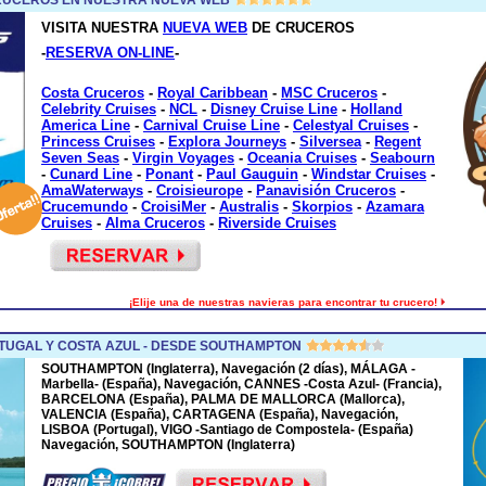
VISITA NUESTRA
NUEVA WEB
DE CRUCEROS
-
RESERVA ON-LINE
-
Costa Cruceros
-
Royal Caribbean
-
MSC Cruceros
-
Celebrity Cruises
-
NCL
-
Disney Cruise Line
-
Holland
America Line
-
Carnival Cruise Line
-
Celestyal Cruises
-
Princess Cruises
-
Explora Journeys
-
Silversea
-
Regent
Seven Seas
-
Virgin Voyages
-
Oceania Cruises
-
Seabourn
-
Cunard Line
-
Ponant
-
Paul Gauguin
-
Windstar Cruises
-
AmaWaterways
-
Croisieurope
-
Panavisión Cruceros
-
Crucemundo
-
CroisiMer
-
Australis
-
Skorpios
-
Azamara
Cruises
-
Alma Cruceros
-
Riverside Cruises
¡Elije una de nuestras navieras para encontrar tu crucero!
TUGAL Y COSTA AZUL - DESDE SOUTHAMPTON
SOUTHAMPTON (Inglaterra), Navegación (2 días), MÁLAGA -
Marbella- (España), Navegación, CANNES -Costa Azul- (Francia),
BARCELONA (España), PALMA DE MALLORCA (Mallorca),
VALENCIA (España), CARTAGENA (España), Navegación,
LISBOA (Portugal), VIGO -Santiago de Compostela- (España)
Navegación, SOUTHAMPTON (Inglaterra)