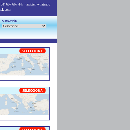
+34) 667 667 447
-también whatsapp-
ick.com
DURACIÓN