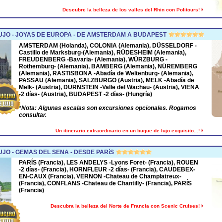
Descubre la belleza de los valles del Rhin con Politours!
UJO - JOYAS DE EUROPA - DE AMSTERDAM A BUDAPEST
AMSTERDAM
(Holanda),
COLONIA
(Alemania),
DÜSSELDORF
-
Castillo de Marksburg-(Alemania),
RÜDESHEIM
(Alemania),
FREUDENBERG
-Bavaria- (Alemania),
WÜRZBURG
-
Rothemburg- (Alemania),
BAMBERG
(Alemania),
NÜREMBERG
(Alemania),
RASTISBONA
-Abadía de Weltenburg- (Alemania),
PASSAU
(Alemania),
SALZBURGO
(Austria),
MELK
-Abadía de
Melk- (Austria),
DÜRNSTEIN
-Valle del Wachau- (Austria),
VIENA
-2 días- (Austria),
BUDAPEST
-2 días- (Hungría)
*
Nota: Algunas escalas son excursiones opcionales. Rogamos
consultar.
Un itinerario extraordinario en un buque de lujo exquisito...!
JO - GEMAS DEL SENA - DESDE PARíS
PARÍS (Francia), LES ANDELYS -Lyons Foret- (Francia), ROUEN
-2 días- (Francia), HORNFLEUR -2 días- (Francia), CAUDEBEX-
EN-CAUX (Francia), VERNON -Chateau de Champlatreux-
(Francia), CONFLANS -Chateau de Chantilly- (Francia), PARÍS
(Francia)
Descubra la belleza del Norte de Francia con Scenic Cruises!