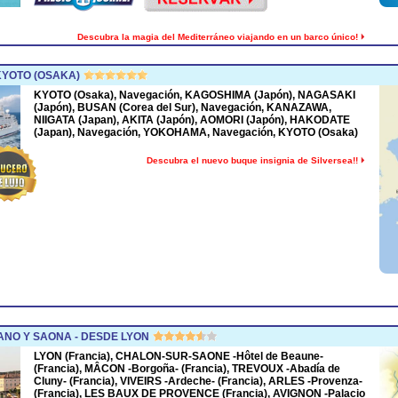
Descubra la magia del Mediterráneo viajando en un barco único!
KYOTO (OSAKA)
KYOTO (Osaka), Navegación, KAGOSHIMA (Japón), NAGASAKI
(Japón), BUSAN (Corea del Sur), Navegación, KANAZAWA,
NIIGATA (Japan), AKITA (Japón), AOMORI (Japón), HAKODATE
(Japan), Navegación, YOKOHAMA, Navegación, KYOTO (Osaka)
Descubra el nuevo buque insignia de Silversea!!
NO Y SAONA - DESDE LYON
LYON (Francia), CHALON-SUR-SAONE -Hôtel de Beaune-
(Francia), MÂCON -Borgoña- (Francia), TREVOUX -Abadía de
Cluny- (Francia), VIVEIRS -Ardeche- (Francia), ARLES -Provenza-
(Francia), LES BAUX DE PROVENCE (Francia), AVIGNON -Palacio