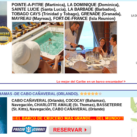
POINTE-A-PITRE (Martinica), LA DOMINIQUE (Dominica),
SAINTE LUCIE (Santa Lucia), LA BARBADE (Barbados),
TOBAGO CAYS (Trinidad y Tobago), GRENADE (Granada),
MAYREAU (Mayreau), FORT-DE-FRANCE (Isla Reunion)
Lo mejor del Caribe en un barco encantador!
HAMAS -DE CABO CAÑAVERAL (ORLANDO).
CABO CAÑAVERAL (Orlando), COCOCAY (Bahamas),
Navegación, CHARLOTTE AMALIE (St. Thomas), BASSETERRE
(St. Kitts), Navegación, CABO CAÑAVERAL (Orlando)