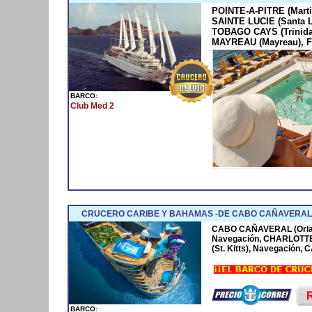
POINTE-A-PITRE (Marti
SAINTE LUCIE (Santa 
TOBAGO CAYS (Trinida
MAYREAU (Mayreau), F
BARCO:
Club Med 2
CRUCERO CARIBE Y BAHAMAS -DE CABO CAÑAVERAL 
CABO CAÑAVERAL (Orla
Navegación, CHARLOTTE
(St. Kitts), Navegación
BARCO: