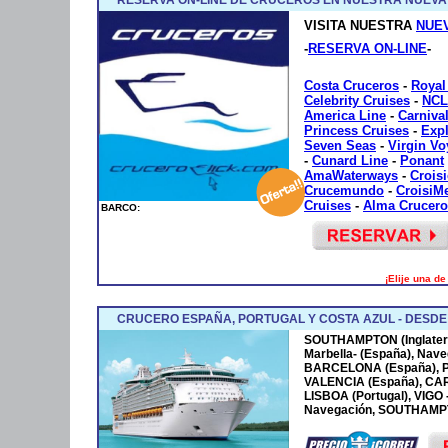
VISITA NUESTRA
NUE
-
RESERVA ON-LINE
-
Costa Cruceros
-
Royal
Celebrity Cruises
-
NCL
America Line
-
Carniva
Princess Cruises
-
Exp
Seven Seas
-
Virgin V
-
Cunard Line
-
Ponant
AmaWaterways
-
Crois
Crucemundo
-
CroisiM
Cruises
-
Alma Crucero
BARCO:
¡Elije una d
CRUCERO ESPAÑA, PORTUGAL Y COSTA AZUL - DESD
SOUTHAMPTON (Inglaterr
Marbella- (España), Nave
BARCELONA (España), P
VALENCIA (España), CA
LISBOA (Portugal), VIGO
Navegación, SOUTHAMPTO