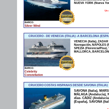
NUEVA YORK (Nueva York
Un 
BARCO:
Silver Wind
CRUCERO - DE VENECIA (ITALIA) -A BARCELONA (ESPA
VENECIA (Italia), ZADAR
Navegación, NÁPOLES (
SPEZIA (Florencia/Pisa)
MALLORCA, BARCELONA
BARCO:
Celebrity
Constellation
CRUCERO COSTAS HISPANAS DESDE SAVONA (ITALIA)
SAVONA (Italia), MARS
MÁLAGA (Andalucía), N
días- CÁDIZ (Andaluc
(España), SAVONA (Ital