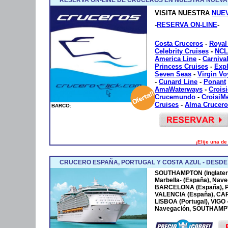
VISITA NUESTRA
NUE
-
RESERVA ON-LINE
-
Costa Cruceros
-
Royal
Celebrity Cruises
-
NCL
America Line
-
Carniva
Princess Cruises
-
Exp
Seven Seas
-
Virgin V
-
Cunard Line
-
Ponant
AmaWaterways
-
Crois
Crucemundo
-
CroisiM
Cruises
-
Alma Crucero
BARCO:
¡Elije una d
CRUCERO ESPAÑA, PORTUGAL Y COSTA AZUL - DESD
SOUTHAMPTON (Inglaterr
Marbella- (España), Nave
BARCELONA (España), P
VALENCIA (España), CA
LISBOA (Portugal), VIGO
Navegación, SOUTHAMPTO