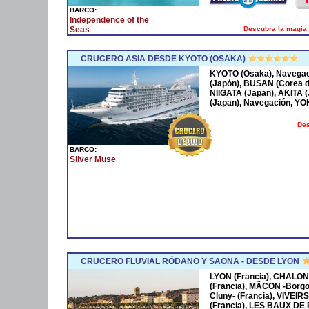
BARCO:
Independence of the
Descubra la magia 
Seas
CRUCERO ASIA DESDE KYOTO (OSAKA)
KYOTO (Osaka), Navega
(Japón), BUSAN (Corea 
NIIGATA (Japan), AKITA
(Japan), Navegación, Y
Des
BARCO:
Silver Muse
CRUCERO FLUVIAL RÓDANO Y SAONA - DESDE LYON
LYON (Francia), CHALON
(Francia), MÂCON -Borgo
Cluny- (Francia), VIVEIR
(Francia), LES BAUX DE