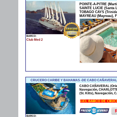
POINTE-A-PITRE (Marti
SAINTE LUCIE (Santa 
TOBAGO CAYS (Trinida
MAYREAU (Mayreau), F
BARCO:
Club Med 2
CRUCERO CARIBE Y BAHAMAS -DE CABO CAÑAVERAL 
CABO CAÑAVERAL (Orla
Navegación, CHARLOTTE
(St. Kitts), Navegación
BARCO: