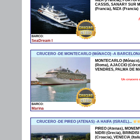
CASSIS, SANARY SUR M
(Francia), NIZA (Francia)
¡
BARCO:
SeaDream I
CRUCERO -DE MONTECARLO (MóNACO) -A BARCELONA
MONTECARLO (Mónaco), 
(Roma), AJACCIO (Córce
VENDRES, PALMA DE M
Un crucero 
BARCO:
Marina
CRUCERO -DE PIREO (ATENAS) -A HAIFA (ISRAEL)...
PIREO (Atenas), MONEMV
NIDRI (Grecia), BRINDISI
(Croacia), VENECIA (Ital