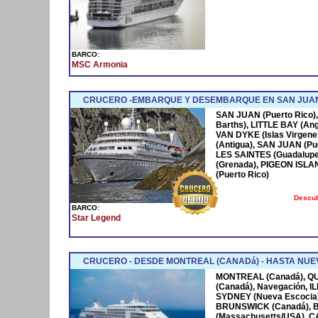
BARCO:
MSC Armonia
CRUCERO -EMBARQUE Y DESEMBARQUE EN SAN JUAN
SAN JUAN (Puerto Rico),
Barths), LITTLE BAY (Ang
VAN DYKE (Islas Virgen
(Antigua), SAN JUAN (Pue
LES SAINTES (Guadalupe
(Grenada), PIGEON ISLA
(Puerto Rico)
Descub
BARCO:
Star Legend
CRUCERO - DESDE MONTREAL (CANADá) - HASTA NUEV
MONTREAL (Canadá), Q
(Canadá), Navegación, 
SYDNEY (Nueva Escocia)
BRUNSWICK (Canadá), 
(Massachusetts/USA), 