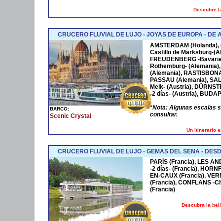
Descubre la
CRUCERO FLUVIAL DE LUJO - JOYAS DE EUROPA - D
AMSTERDAM
(Holanda),
Castillo de Marksburg-(A
FREUDENBERG
-Bavaria
Rothemburg- (Alemania)
(Alemania),
RASTISBON
PASSAU
(Alemania),
SA
Melk- (Austria),
DÜRNST
-2 días- (Austria),
BUDAP
*
Nota: Algunas escalas 
BARCO:
consultar.
Scenic Crystal
Un itinerario 
CRUCERO FLUVIAL DE LUJO - GEMAS DEL SENA - DESD
PARÍS (Francia), LES AN
-2 días- (Francia), HOR
EN-CAUX (Francia), VER
(Francia), CONFLANS -Cha
(Francia)
Descubra la bel