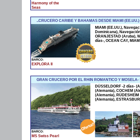
Harmony of the
Seas
..CRUCERO CARIBE Y BAHAMAS DESDE MIAMI (EE.UU.)
MIAMI (EE.UU.), Navega
Dominicana), Navegació
ORANJESTAD (Aruba), W
días-, OCEAN CAY, MIAMI
BARCO:
EXPLORA II
GRAN CRUCERO POR EL RHIN ROMANTICO Y MOSELA
DÜSSELDORF -2 días- (A
(Alemania), COCHEM (Al
(Alemania), RÜDESHEIM 
(Alemania), ESTRASBURG
BARCO:
MS Swiss Pearl