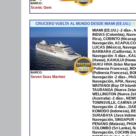
BARCO:
Scenic Gem
CRUCERO VUELTA AL MUNDO DESDE MIAMI (EE.UU.)
MIAMI (EE.UU.) -2 días-
INDIAS (Colombia), Nave
Rica), CORINTO (Nicara
Navegación, ACAPULCO 
LUCAS (México), Navega
BARBARA (California), S
Navegación -5 días-, KA
(Hawai), KAHULUI (Hawaí)
NUKU HIVA (Islas Marqu
(Polinesia Francesa), M
BARCO:
(Polinesia Francesa), B
Seven Seas Mariner
Navegación -2 días-, P
Navegación, APIA, Naveg
WAITANGI (Bay Of Islan
TAURANGA (Nueva Zeland
WELLINGTON (Nueva Zela
(Australia) -2 días-, NE
TOWNSVILLE, CAIRNS (Au
Navegación -2 días-, DAR
KOMODO (Indonesia), BENO
SURABAYA (Java Indones
Navegación, SINGAPUR -
PENANG (Malasia), PHUKET
COLOMBO (Sri Lanka), Na
Navegación, COCHIN (Ind