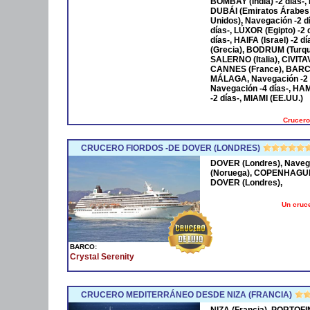
BOMBAY (India) -2 días-,
DUBÁI (Emiratos Árabes
Unidos), Navegación -2 
días-, LÚXOR (Egipto) -2
días-, HAIFA (Israel) -2
(Grecia), BODRUM (Turqu
SALERNO (Italia), CIVIT
CANNES (France), BARCE
MÁLAGA, Navegación -2 
Navegación -4 días-, HA
-2 días-, MIAMI (EE.UU.)
Crucero
CRUCERO FIORDOS -DE DOVER (LONDRES)
DOVER (Londres), Naveg
(Noruega), COPENHAGUE 
DOVER (Londres),
Un cruce
BARCO:
Crystal Serenity
CRUCERO MEDITERRÁNEO DESDE NIZA (FRANCIA)
NIZA (Francia), PORTOFI