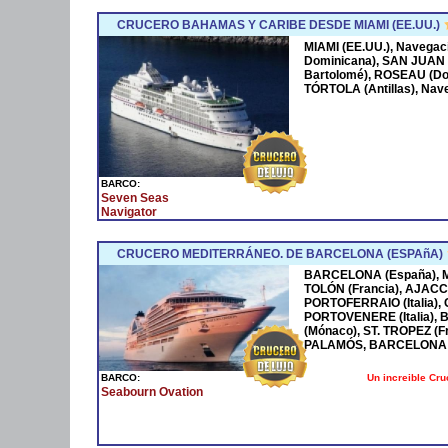
CRUCERO BAHAMAS Y CARIBE DESDE MIAMI (EE.UU.)
MIAMI (EE.UU.), Navega
Dominicana), SAN JUAN 
Bartolomé), ROSEAU (Dom
TÓRTOLA (Antillas), Nave
BARCO:
Seven Seas
Navigator
CRUCERO MEDITERRÁNEO. DE BARCELONA (ESPAñA)
BARCELONA (España), MA
TOLÓN (Francia), AJACCI
PORTOFERRAIO (Italia),
PORTOVENERE (Italia),
(Mónaco), ST. TROPEZ (F
PALAMÓS, BARCELONA 
Un increible Cr
BARCO:
Seabourn Ovation