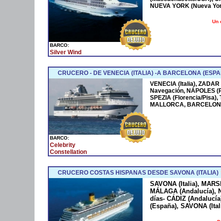
NUEVA YORK (Nueva York
Un 
BARCO:
Silver Wind
CRUCERO - DE VENECIA (ITALIA) -A BARCELONA (ESPA
VENECIA (Italia), ZADAR
Navegación, NÁPOLES (
SPEZIA (Florencia/Pisa)
MALLORCA, BARCELONA
BARCO:
Celebrity
Constellation
CRUCERO COSTAS HISPANAS DESDE SAVONA (ITALIA)
SAVONA (Italia), MARS
MÁLAGA (Andalucía), N
días- CÁDIZ (Andaluc
(España), SAVONA (Ital