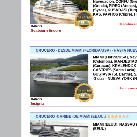
Navegación, CORFÚ (Grec
(Grecia), PIREO (Atenas)
(Syros), KUSADASI (Turq
KAS, PAPHOS (Chpre), HA
Descubra el
BARCO:
Seabourn Encore
CRUCERO - DESDE MIAMI (FLORIDA/USA) - HASTA NUE
MIAMI (Florida/USA), Na
(Colombia), IRANJESTAD
(Curacao), KRALENDIJK 
CASTRIES (Santa Lucia),
GUSTAVIA (St. Barths), 
-3 días - NUEVA YORK (
Un crucero 
BARCO:
Insignia
CRUCERO -CARIBE -DE MIAMI (EE.UU.)
MIAMI (EEUU), NASSAU (
(EEUU)