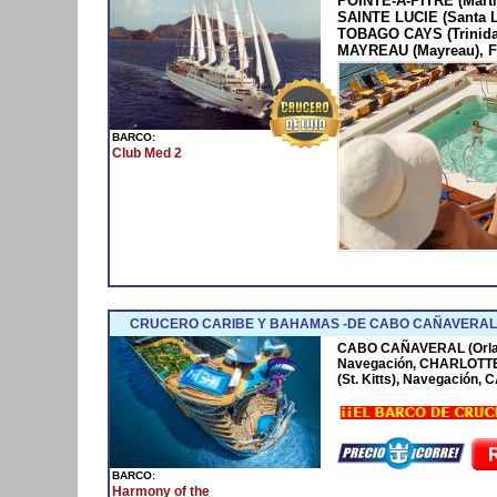
POINTE-A-PITRE (Marti
SAINTE LUCIE (Santa 
TOBAGO CAYS (Trinida
MAYREAU (Mayreau), F
BARCO:
Club Med 2
CRUCERO CARIBE Y BAHAMAS -DE CABO CAÑAVERAL 
CABO CAÑAVERAL (Orla
Navegación, CHARLOTTE
(St. Kitts), Navegación
BARCO:
Harmony of the