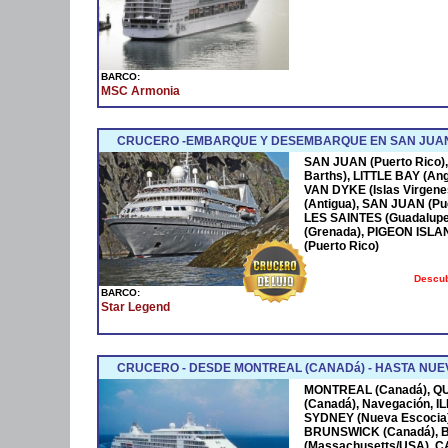
BARCO:
MSC Armonia
CRUCERO -EMBARQUE Y DESEMBARQUE EN SAN JUAN
SAN JUAN (Puerto Rico),
Barths), LITTLE BAY (Ang
VAN DYKE (Islas Virgen
(Antigua), SAN JUAN (Pue
LES SAINTES (Guadalupe
(Grenada), PIGEON ISLA
(Puerto Rico)
Descub
BARCO:
Star Legend
CRUCERO - DESDE MONTREAL (CANADá) - HASTA NUEV
MONTREAL (Canadá), Q
(Canadá), Navegación, 
SYDNEY (Nueva Escocia)
BRUNSWICK (Canadá), 
(Massachusetts/USA), 