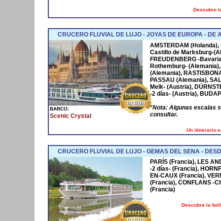
Descubre la
CRUCERO FLUVIAL DE LUJO - JOYAS DE EUROPA - D
AMSTERDAM
(Holanda),
Castillo de Marksburg-(A
FREUDENBERG
-Bavaria
Rothemburg- (Alemania)
(Alemania),
RASTISBON
PASSAU
(Alemania),
SA
Melk- (Austria),
DÜRNST
-2 días- (Austria),
BUDAP
*
Nota: Algunas escalas 
BARCO:
consultar.
Scenic Crystal
Un itinerario 
CRUCERO FLUVIAL DE LUJO - GEMAS DEL SENA - DESD
PARÍS (Francia), LES AN
-2 días- (Francia), HOR
EN-CAUX (Francia), VER
(Francia), CONFLANS -Cha
(Francia)
Descubra la bel