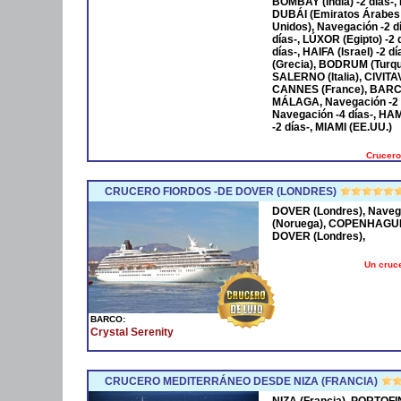
BOMBAY (India) -2 días-,
DUBÁI (Emiratos Árabes
Unidos), Navegación -2 
días-, LÚXOR (Egipto) -2
días-, HAIFA (Israel) -2
(Grecia), BODRUM (Turqu
SALERNO (Italia), CIVIT
CANNES (France), BARCE
MÁLAGA, Navegación -2 
Navegación -4 días-, HA
-2 días-, MIAMI (EE.UU.)
Crucero
CRUCERO FIORDOS -DE DOVER (LONDRES)
DOVER (Londres), Naveg
(Noruega), COPENHAGUE 
DOVER (Londres),
Un cruce
BARCO:
Crystal Serenity
CRUCERO MEDITERRÁNEO DESDE NIZA (FRANCIA)
NIZA (Francia), PORTOFI