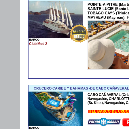
POINTE-A-PITRE (Marti
SAINTE LUCIE (Santa 
TOBAGO CAYS (Trinida
MAYREAU (Mayreau), F
BARCO:
Club Med 2
CRUCERO CARIBE Y BAHAMAS -DE CABO CAÑAVERAL 
CABO CAÑAVERAL (Orla
Navegación, CHARLOTTE
(St. Kitts), Navegación
BARCO: