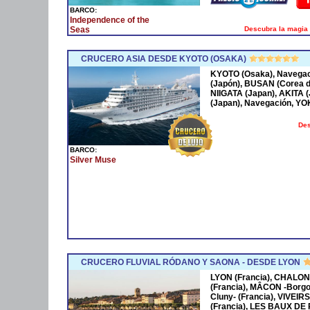
BARCO:
Independence of the
Descubra la magia 
Seas
CRUCERO ASIA DESDE KYOTO (OSAKA)
KYOTO (Osaka), Navega
(Japón), BUSAN (Corea 
NIIGATA (Japan), AKITA
(Japan), Navegación, Y
Des
BARCO:
Silver Muse
CRUCERO FLUVIAL RÓDANO Y SAONA - DESDE LYON
LYON (Francia), CHALON
(Francia), MÂCON -Borgo
Cluny- (Francia), VIVEIR
(Francia), LES BAUX DE