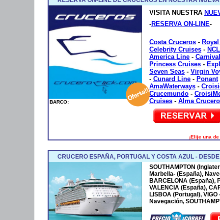
VISITA NUESTRA
NUE
-
RESERVA ON-LINE
-
Costa Cruceros
-
Royal
Celebrity Cruises
-
NCL
America Line
-
Carniva
Princess Cruises
-
Exp
Seven Seas
-
Virgin V
-
Cunard Line
-
Ponant
AmaWaterways
-
Crois
Crucemundo
-
CroisiM
Cruises
-
Alma Crucero
BARCO:
¡Elije una d
CRUCERO ESPAÑA, PORTUGAL Y COSTA AZUL - DESD
SOUTHAMPTON (Inglaterr
Marbella- (España), Nave
BARCELONA (España), P
VALENCIA (España), CA
LISBOA (Portugal), VIGO
Navegación, SOUTHAMPTO