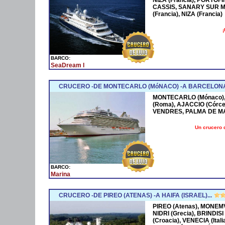
CASSIS, SANARY SUR M
(Francia), NIZA (Francia)
¡
BARCO:
SeaDream I
CRUCERO -DE MONTECARLO (MóNACO) -A BARCELONA
MONTECARLO (Mónaco), 
(Roma), AJACCIO (Córce
VENDRES, PALMA DE M
Un crucero 
BARCO:
Marina
CRUCERO -DE PIREO (ATENAS) -A HAIFA (ISRAEL)...
PIREO (Atenas), MONEMV
NIDRI (Grecia), BRINDISI
(Croacia), VENECIA (Ital