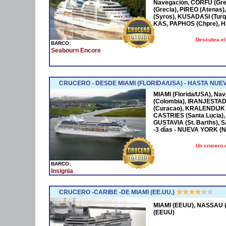
Navegación, CORFÚ (Grec
(Grecia), PIREO (Atenas)
(Syros), KUSADASI (Turq
KAS, PAPHOS (Chpre), HA
Descubra el
BARCO:
Seabourn Encore
CRUCERO - DESDE MIAMI (FLORIDA/USA) - HASTA NUE
MIAMI (Florida/USA), Na
(Colombia), IRANJESTAD
(Curacao), KRALENDIJK 
CASTRIES (Santa Lucia),
GUSTAVIA (St. Barths), 
-3 días - NUEVA YORK (
Un crucero 
BARCO:
Insignia
CRUCERO -CARIBE -DE MIAMI (EE.UU.)
MIAMI (EEUU), NASSAU (
(EEUU)