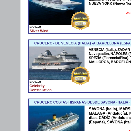
NUEVA YORK (Nueva York
Un 
BARCO:
Silver Wind
CRUCERO - DE VENECIA (ITALIA) -A BARCELONA (ESPA
VENECIA (Italia), ZADAR
Navegación, NÁPOLES (
SPEZIA (Florencia/Pisa)
MALLORCA, BARCELONA
BARCO:
Celebrity
Constellation
CRUCERO COSTAS HISPANAS DESDE SAVONA (ITALIA)
SAVONA (Italia), MARS
MÁLAGA (Andalucía), N
días- CÁDIZ (Andaluc
(España), SAVONA (Ital