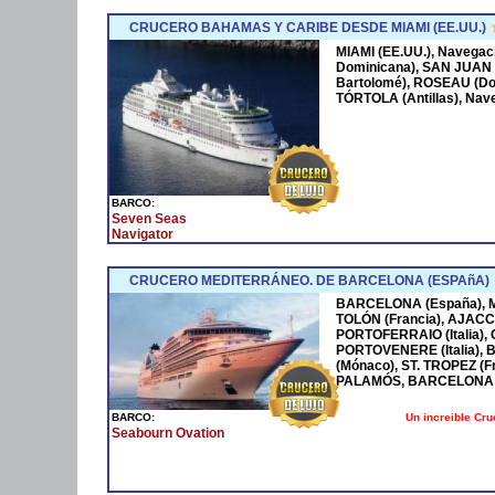
CRUCERO BAHAMAS Y CARIBE DESDE MIAMI (EE.UU.)
MIAMI (EE.UU.), Navega
Dominicana), SAN JUAN 
Bartolomé), ROSEAU (Dom
TÓRTOLA (Antillas), Nave
BARCO:
Seven Seas
Navigator
CRUCERO MEDITERRÁNEO. DE BARCELONA (ESPAñA)
BARCELONA (España), MA
TOLÓN (Francia), AJACCI
PORTOFERRAIO (Italia),
PORTOVENERE (Italia),
(Mónaco), ST. TROPEZ (F
PALAMÓS, BARCELONA 
Un increible Cr
BARCO:
Seabourn Ovation