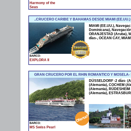
Harmony of the
Seas
..CRUCERO CARIBE Y BAHAMAS DESDE MIAMI (EE.UU.)
MIAMI (EE.UU.), Navega
Dominicana), Navegació
ORANJESTAD (Aruba), W
días-, OCEAN CAY, MIAMI
BARCO:
EXPLORA II
GRAN CRUCERO POR EL RHIN ROMANTICO Y MOSELA
DÜSSELDORF -2 días- (A
(Alemania), COCHEM (Al
(Alemania), RÜDESHEIM 
(Alemania), ESTRASBURG
BARCO:
MS Swiss Pearl