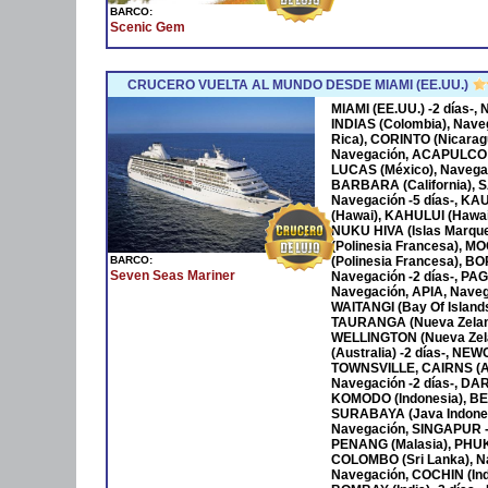
BARCO:
Scenic Gem
CRUCERO VUELTA AL MUNDO DESDE MIAMI (EE.UU.)
MIAMI (EE.UU.) -2 días-
INDIAS (Colombia), Nave
Rica), CORINTO (Nicara
Navegación, ACAPULCO 
LUCAS (México), Navega
BARBARA (California), S
Navegación -5 días-, KA
(Hawai), KAHULUI (Hawaí)
NUKU HIVA (Islas Marqu
(Polinesia Francesa), M
BARCO:
(Polinesia Francesa), B
Seven Seas Mariner
Navegación -2 días-, P
Navegación, APIA, Naveg
WAITANGI (Bay Of Islan
TAURANGA (Nueva Zeland
WELLINGTON (Nueva Zela
(Australia) -2 días-, NE
TOWNSVILLE, CAIRNS (Au
Navegación -2 días-, DAR
KOMODO (Indonesia), BENO
SURABAYA (Java Indones
Navegación, SINGAPUR -
PENANG (Malasia), PHUKET
COLOMBO (Sri Lanka), Na
Navegación, COCHIN (Ind