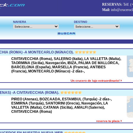
RESERVAS:
Telf.
(
Mail:
info@crucerocl
NAVIERA
DESTINO
CHIA (ROMA) -A MONTECARLO (MóNACO).
CIVITAVECCHIA (Roma), SALERNO (Italia), LA VALLETTA (Malta),
TAORMINA (Sicilia), Navegación, IBIZA, PALMA DE MALLORCA,
BARCELONA (España), MARSELLA (Francia), ANTIBES
(Francia), MONTECARLO (Mónaco) -2 días-,
Un crucero de lujo extraordinario!
ENAS) -A CIVITAVECCHIA (ROMA).
PIREO (Atenas), BOZCAADA, ESTAMBUL (Turquía) -2 días-,
ESMIRNA (Turquía), SANTORINI (Grecia), Navegación, LA
VALLETTA (Malta), CATANIA (Sicilia), AMALFI (Salerno),
CIVITAVECCHIA (Roma)
reserva tu plaza
CRUCEROS EN NUESTRA NUEVA WEB