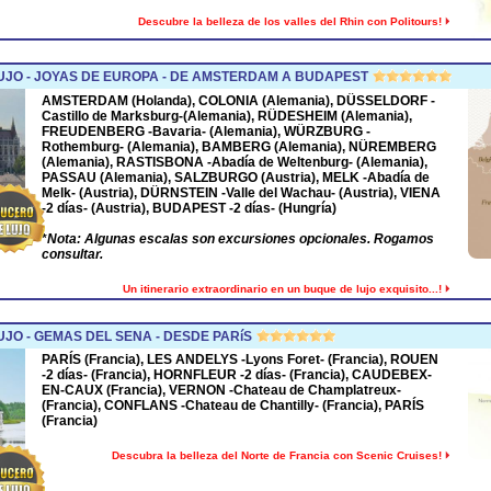
Descubre la belleza de los valles del Rhin con Politours!
UJO - JOYAS DE EUROPA - DE AMSTERDAM A BUDAPEST
AMSTERDAM
(Holanda),
COLONIA
(Alemania),
DÜSSELDORF
-
Castillo de Marksburg-(Alemania),
RÜDESHEIM
(Alemania),
FREUDENBERG
-Bavaria- (Alemania),
WÜRZBURG
-
Rothemburg- (Alemania),
BAMBERG
(Alemania),
NÜREMBERG
(Alemania),
RASTISBONA
-Abadía de Weltenburg- (Alemania),
PASSAU
(Alemania),
SALZBURGO
(Austria),
MELK
-Abadía de
Melk- (Austria),
DÜRNSTEIN
-Valle del Wachau- (Austria),
VIENA
-2 días- (Austria),
BUDAPEST
-2 días- (Hungría)
*
Nota: Algunas escalas son excursiones opcionales. Rogamos
consultar.
Un itinerario extraordinario en un buque de lujo exquisito...!
JO - GEMAS DEL SENA - DESDE PARíS
PARÍS (Francia), LES ANDELYS -Lyons Foret- (Francia), ROUEN
-2 días- (Francia), HORNFLEUR -2 días- (Francia), CAUDEBEX-
EN-CAUX (Francia), VERNON -Chateau de Champlatreux-
(Francia), CONFLANS -Chateau de Chantilly- (Francia), PARÍS
(Francia)
Descubra la belleza del Norte de Francia con Scenic Cruises!