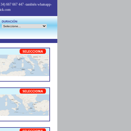
+34) 667 667 447
-también whatsapp-
ick.com
DURACIÓN