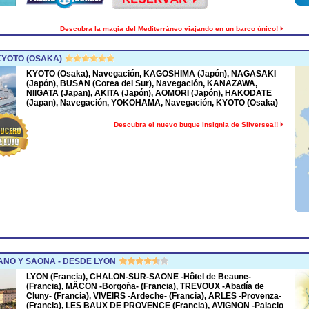
Descubra la magia del Mediterráneo viajando en un barco único!
KYOTO (OSAKA)
KYOTO (Osaka), Navegación, KAGOSHIMA (Japón), NAGASAKI
(Japón), BUSAN (Corea del Sur), Navegación, KANAZAWA,
NIIGATA (Japan), AKITA (Japón), AOMORI (Japón), HAKODATE
(Japan), Navegación, YOKOHAMA, Navegación, KYOTO (Osaka)
Descubra el nuevo buque insignia de Silversea!!
NO Y SAONA - DESDE LYON
LYON (Francia), CHALON-SUR-SAONE -Hôtel de Beaune-
(Francia), MÂCON -Borgoña- (Francia), TREVOUX -Abadía de
Cluny- (Francia), VIVEIRS -Ardeche- (Francia), ARLES -Provenza-
(Francia), LES BAUX DE PROVENCE (Francia), AVIGNON -Palacio