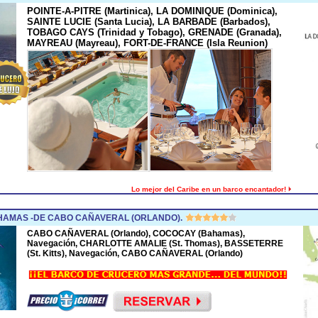
POINTE-A-PITRE (Martinica), LA DOMINIQUE (Dominica),
SAINTE LUCIE (Santa Lucia), LA BARBADE (Barbados),
TOBAGO CAYS (Trinidad y Tobago), GRENADE (Granada),
MAYREAU (Mayreau), FORT-DE-FRANCE (Isla Reunion)
Lo mejor del Caribe en un barco encantador!
HAMAS -DE CABO CAÑAVERAL (ORLANDO).
CABO CAÑAVERAL (Orlando), COCOCAY (Bahamas),
Navegación, CHARLOTTE AMALIE (St. Thomas), BASSETERRE
(St. Kitts), Navegación, CABO CAÑAVERAL (Orlando)