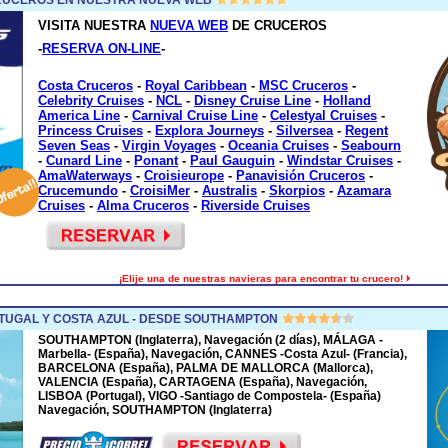
VISITA NUESTRA
NUEVA WEB
DE CRUCEROS
-
RESERVA ON-LINE
-
Costa Cruceros
-
Royal Caribbean
-
MSC Cruceros
-
Celebrity Cruises
-
NCL
-
Disney Cruise Line
-
Holland
America Line
-
Carnival Cruise Line
-
Celestyal Cruises
-
Princess Cruises
-
Explora Journeys
-
Silversea
-
Regent
Seven Seas
-
Virgin Voyages
-
Oceania Cruises
-
Seabourn
-
Cunard Line
-
Ponant
-
Paul Gauguin
-
Windstar Cruises
-
AmaWaterways
-
Croisieurope
-
Panavisión Cruceros
-
Crucemundo
-
CroisiMer
-
Australis
-
Skorpios
-
Azamara
Cruises
-
Alma Cruceros
-
Riverside Cruises
¡Elije una de nuestras navieras para encontrar tu crucero!
TUGAL Y COSTA AZUL - DESDE SOUTHAMPTON
SOUTHAMPTON (Inglaterra), Navegación (2 días), MÁLAGA -
Marbella- (España), Navegación, CANNES -Costa Azul- (Francia),
BARCELONA (España), PALMA DE MALLORCA (Mallorca),
VALENCIA (España), CARTAGENA (España), Navegación,
LISBOA (Portugal), VIGO -Santiago de Compostela- (España)
Navegación, SOUTHAMPTON (Inglaterra)