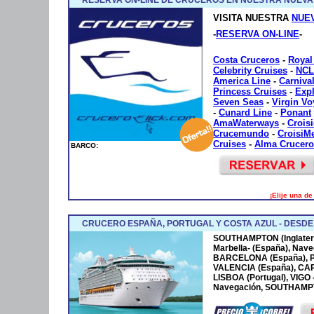
VISITA NUESTRA
NUE
-
RESERVA ON-LINE
-
Costa Cruceros
-
Royal
Celebrity Cruises
-
NCL
America Line
-
Carniva
Princess Cruises
-
Exp
Seven Seas
-
Virgin V
-
Cunard Line
-
Ponant
AmaWaterways
-
Crois
Crucemundo
-
CroisiM
Cruises
-
Alma Crucero
BARCO:
¡Elije una d
CRUCERO ESPAÑA, PORTUGAL Y COSTA AZUL - DESD
SOUTHAMPTON (Inglaterr
Marbella- (España), Nave
BARCELONA (España), P
VALENCIA (España), CA
LISBOA (Portugal), VIGO
Navegación, SOUTHAMPTO