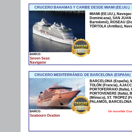
CRUCERO BAHAMAS Y CARIBE DESDE MIAMI (EE.UU.)
MIAMI (EE.UU.), Navega
Dominicana), SAN JUAN 
Bartolomé), ROSEAU (Dom
TÓRTOLA (Antillas), Nave
BARCO:
Seven Seas
Navigator
CRUCERO MEDITERRÁNEO. DE BARCELONA (ESPAñA)
BARCELONA (España), MA
TOLÓN (Francia), AJACCI
PORTOFERRAIO (Italia),
PORTOVENERE (Italia),
(Mónaco), ST. TROPEZ (F
PALAMÓS, BARCELONA 
Un increible Cr
BARCO:
Seabourn Ovation