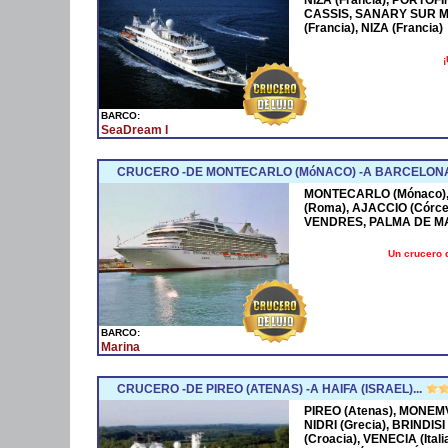
CASSIS, SANARY SUR M
(Francia), NIZA (Francia)
¡
BARCO:
SeaDream I
CRUCERO -DE MONTECARLO (MóNACO) -A BARCELONA
MONTECARLO (Mónaco), 
(Roma), AJACCIO (Córce
VENDRES, PALMA DE M
Un crucero 
BARCO:
Marina
CRUCERO -DE PIREO (ATENAS) -A HAIFA (ISRAEL)...
PIREO (Atenas), MONEMV
NIDRI (Grecia), BRINDISI
(Croacia), VENECIA (Ital