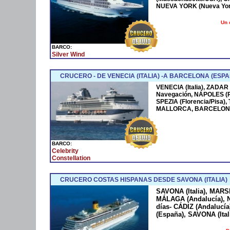
NUEVA YORK (Nueva York
Un 
BARCO:
Silver Wind
CRUCERO - DE VENECIA (ITALIA) -A BARCELONA (ESPA
VENECIA (Italia), ZADAR
Navegación, NÁPOLES (
SPEZIA (Florencia/Pisa)
MALLORCA, BARCELONA
BARCO:
Celebrity
Constellation
CRUCERO COSTAS HISPANAS DESDE SAVONA (ITALIA)
SAVONA (Italia), MARS
MÁLAGA (Andalucía), N
días- CÁDIZ (Andaluc
(España), SAVONA (Ital