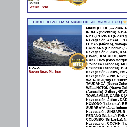
BARCO:
Scenic Gem
CRUCERO VUELTA AL MUNDO DESDE MIAMI (EE.UU.)
MIAMI (EE.UU.) -2 días-
INDIAS (Colombia), Nave
Rica), CORINTO (Nicara
Navegación, ACAPULCO 
LUCAS (México), Navega
BARBARA (California), S
Navegación -5 días-, KA
(Hawai), KAHULUI (Hawaí)
NUKU HIVA (Islas Marqu
(Polinesia Francesa), M
BARCO:
(Polinesia Francesa), B
Seven Seas Mariner
Navegación -2 días-, P
Navegación, APIA, Naveg
WAITANGI (Bay Of Islan
TAURANGA (Nueva Zeland
WELLINGTON (Nueva Zela
(Australia) -2 días-, NE
TOWNSVILLE, CAIRNS (Au
Navegación -2 días-, DAR
KOMODO (Indonesia), BENO
SURABAYA (Java Indones
Navegación, SINGAPUR -
PENANG (Malasia), PHUKET
COLOMBO (Sri Lanka), Na
Navegación, COCHIN (Ind