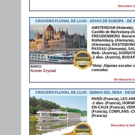
Descubre la
CRUCERO FLUVIAL DE LUJO - JOYAS DE EUROPA - D
AMSTERDAM
(Holanda),
Castillo de Marksburg-(A
FREUDENBERG
-Bavaria
Rothemburg- (Alemania)
(Alemania),
RASTISBON
PASSAU
(Alemania),
SA
Melk- (Austria),
DÜRNST
-2 días- (Austria),
BUDAP
*
Nota: Algunas escalas 
BARCO:
consultar.
Scenic Crystal
Un itinerario 
CRUCERO FLUVIAL DE LUJO - GEMAS DEL SENA - DESD
PARÍS (Francia), LES AN
-2 días- (Francia), HOR
EN-CAUX (Francia), VER
(Francia), CONFLANS -Cha
(Francia)
Descubra la bel