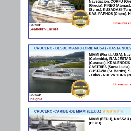
Navegación, CORFÚ (Grec
(Grecia), PIREO (Atenas)
(Syros), KUSADASI (Turq
KAS, PAPHOS (Chpre), HA
Descubra el
BARCO:
Seabourn Encore
CRUCERO - DESDE MIAMI (FLORIDA/USA) - HASTA NUE
MIAMI (Florida/USA), Na
(Colombia), IRANJESTAD
(Curacao), KRALENDIJK 
CASTRIES (Santa Lucia),
GUSTAVIA (St. Barths), 
-3 días - NUEVA YORK (
Un crucero 
BARCO:
Insignia
CRUCERO -CARIBE -DE MIAMI (EE.UU.)
MIAMI (EEUU), NASSAU (
(EEUU)