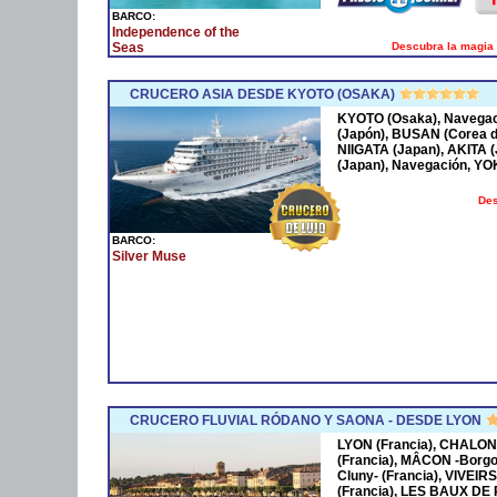
BARCO:
Independence of the
Descubra la magia 
Seas
CRUCERO ASIA DESDE KYOTO (OSAKA)
KYOTO (Osaka), Navega
(Japón), BUSAN (Corea 
NIIGATA (Japan), AKITA
(Japan), Navegación, Y
Des
BARCO:
Silver Muse
CRUCERO FLUVIAL RÓDANO Y SAONA - DESDE LYON
LYON (Francia), CHALON
(Francia), MÂCON -Borgo
Cluny- (Francia), VIVEIR
(Francia), LES BAUX DE