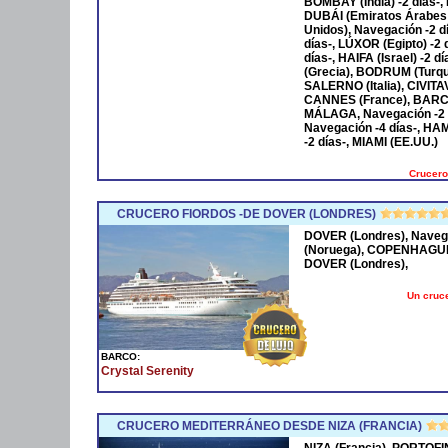
BOMBAY (India) -2 días-,
DUBÁI (Emiratos Árabes
Unidos), Navegación -2 
días-, LÚXOR (Egipto) -2
días-, HAIFA (Israel) -2
(Grecia), BODRUM (Turqu
SALERNO (Italia), CIVIT
CANNES (France), BARCE
MÁLAGA, Navegación -2 
Navegación -4 días-, HA
-2 días-, MIAMI (EE.UU.)
Crucero
CRUCERO FIORDOS -DE DOVER (LONDRES)
DOVER (Londres), Naveg
(Noruega), COPENHAGUE 
DOVER (Londres),
Un cruce
BARCO:
Crystal Serenity
CRUCERO MEDITERRÁNEO DESDE NIZA (FRANCIA)
NIZA (Francia), PORTOFI