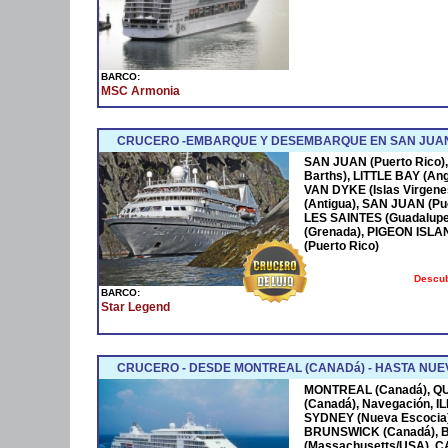
BARCO:
MSC Armonia
CRUCERO -EMBARQUE Y DESEMBARQUE EN SAN JUAN
SAN JUAN (Puerto Rico),
Barths), LITTLE BAY (Ang
VAN DYKE (Islas Virgen
(Antigua), SAN JUAN (Pue
LES SAINTES (Guadalupe
(Grenada), PIGEON ISLA
(Puerto Rico)
Descub
BARCO:
Star Legend
CRUCERO - DESDE MONTREAL (CANADá) - HASTA NUEV
MONTREAL (Canadá), Q
(Canadá), Navegación, 
SYDNEY (Nueva Escocia)
BRUNSWICK (Canadá), 
(Massachusetts/USA), 