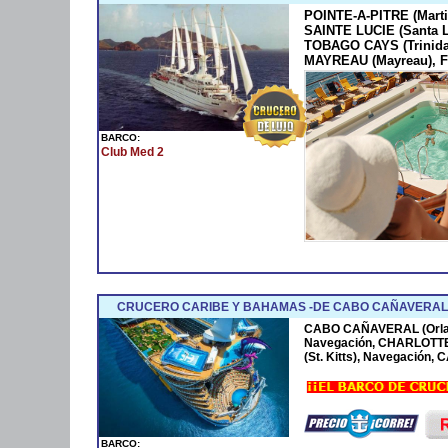
POINTE-A-PITRE (Marti
SAINTE LUCIE (Santa 
TOBAGO CAYS (Trinida
MAYREAU (Mayreau), F
BARCO:
Club Med 2
CRUCERO CARIBE Y BAHAMAS -DE CABO CAÑAVERAL 
CABO CAÑAVERAL (Orla
Navegación, CHARLOTTE
(St. Kitts), Navegación
BARCO: