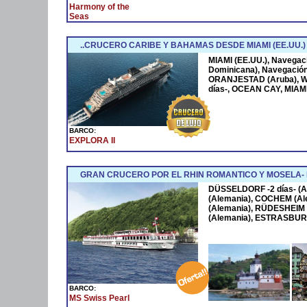
Harmony of the
Seas
..CRUCERO CARIBE Y BAHAMAS DESDE MIAMI (EE.UU.)
MIAMI (EE.UU.), Navega
Dominicana), Navegació
ORANJESTAD (Aruba), W
días-, OCEAN CAY, MIAMI
BARCO:
EXPLORA II
GRAN CRUCERO POR EL RHIN ROMANTICO Y MOSELA
DÜSSELDORF -2 días- (A
(Alemania), COCHEM (Al
(Alemania), RÜDESHEIM 
(Alemania), ESTRASBURG
BARCO:
MS Swiss Pearl