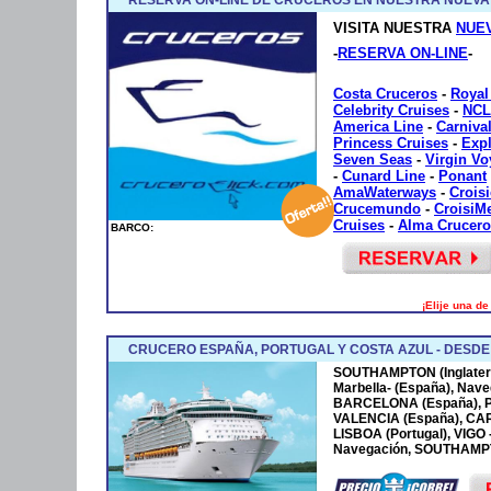
VISITA NUESTRA
NUE
-
RESERVA ON-LINE
-
Costa Cruceros
-
Royal
Celebrity Cruises
-
NCL
America Line
-
Carniva
Princess Cruises
-
Exp
Seven Seas
-
Virgin V
-
Cunard Line
-
Ponant
AmaWaterways
-
Crois
Crucemundo
-
CroisiM
Cruises
-
Alma Crucero
BARCO:
¡Elije una d
CRUCERO ESPAÑA, PORTUGAL Y COSTA AZUL - DESD
SOUTHAMPTON (Inglaterr
Marbella- (España), Nave
BARCELONA (España), P
VALENCIA (España), CA
LISBOA (Portugal), VIGO
Navegación, SOUTHAMPTO