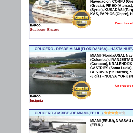
Navegación, CORFÚ (Grec
(Grecia), PIREO (Atenas)
(Syros), KUSADASI (Turq
KAS, PAPHOS (Chpre), HA
Descubra el
BARCO:
Seabourn Encore
CRUCERO - DESDE MIAMI (FLORIDA/USA) - HASTA NUE
MIAMI (Florida/USA), Na
(Colombia), IRANJESTAD
(Curacao), KRALENDIJK 
CASTRIES (Santa Lucia),
GUSTAVIA (St. Barths), 
-3 días - NUEVA YORK (
Un crucero 
BARCO:
Insignia
CRUCERO -CARIBE -DE MIAMI (EE.UU.)
MIAMI (EEUU), NASSAU (
(EEUU)