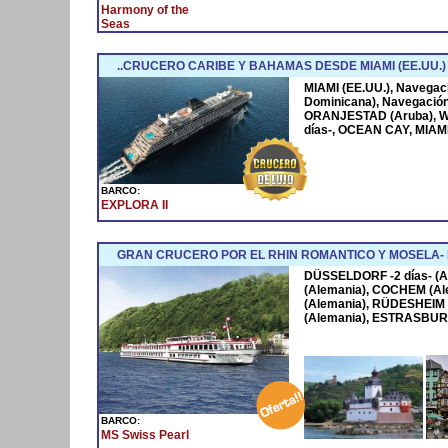
Harmony of the
Seas
..CRUCERO CARIBE Y BAHAMAS DESDE MIAMI (EE.UU.)
MIAMI (EE.UU.), Navega
Dominicana), Navegació
ORANJESTAD (Aruba), W
días-, OCEAN CAY, MIAMI
BARCO:
EXPLORA II
GRAN CRUCERO POR EL RHIN ROMANTICO Y MOSELA
DÜSSELDORF -2 días- (A
(Alemania), COCHEM (Al
(Alemania), RÜDESHEIM 
(Alemania), ESTRASBURG
BARCO:
MS Swiss Pearl