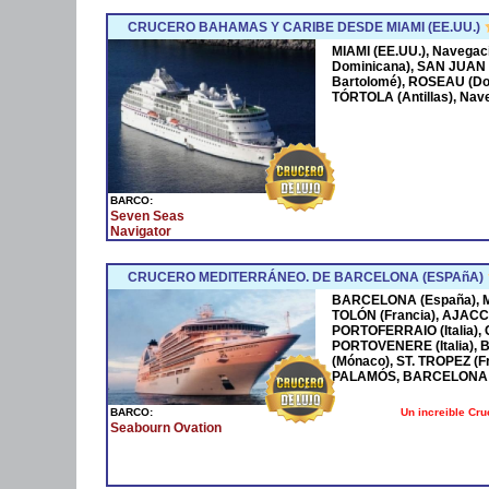
CRUCERO BAHAMAS Y CARIBE DESDE MIAMI (EE.UU.)
MIAMI (EE.UU.), Navega
Dominicana), SAN JUAN 
Bartolomé), ROSEAU (Dom
TÓRTOLA (Antillas), Nave
BARCO:
Seven Seas
Navigator
CRUCERO MEDITERRÁNEO. DE BARCELONA (ESPAñA)
BARCELONA (España), MA
TOLÓN (Francia), AJACCI
PORTOFERRAIO (Italia),
PORTOVENERE (Italia),
(Mónaco), ST. TROPEZ (F
PALAMÓS, BARCELONA 
Un increible Cr
BARCO:
Seabourn Ovation