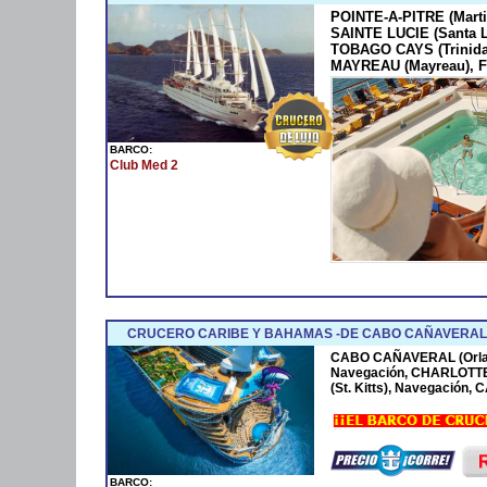
POINTE-A-PITRE (Marti
SAINTE LUCIE (Santa 
TOBAGO CAYS (Trinida
MAYREAU (Mayreau), F
BARCO:
Club Med 2
CRUCERO CARIBE Y BAHAMAS -DE CABO CAÑAVERAL 
CABO CAÑAVERAL (Orla
Navegación, CHARLOTTE
(St. Kitts), Navegación
BARCO: