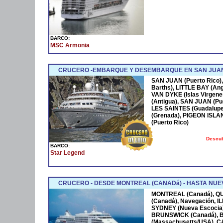
BARCO:
MSC Armonia
CRUCERO -EMBARQUE Y DESEMBARQUE EN SAN JUAN
SAN JUAN (Puerto Rico),
Barths), LITTLE BAY (Ang
VAN DYKE (Islas Virgen
(Antigua), SAN JUAN (Pue
LES SAINTES (Guadalupe
(Grenada), PIGEON ISLA
(Puerto Rico)
Descub
BARCO:
Star Legend
CRUCERO - DESDE MONTREAL (CANADá) - HASTA NUEV
MONTREAL (Canadá), Q
(Canadá), Navegación, 
SYDNEY (Nueva Escocia)
BRUNSWICK (Canadá), 
(Massachusetts/USA), 