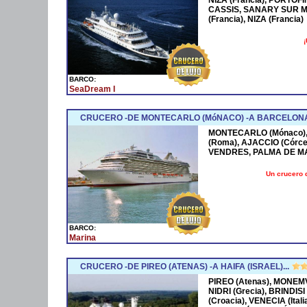
CASSIS, SANARY SUR M
(Francia), NIZA (Francia)
¡
BARCO:
SeaDream I
CRUCERO -DE MONTECARLO (MóNACO) -A BARCELONA
MONTECARLO (Mónaco), 
(Roma), AJACCIO (Córce
VENDRES, PALMA DE M
Un crucero 
BARCO:
Marina
CRUCERO -DE PIREO (ATENAS) -A HAIFA (ISRAEL)...
PIREO (Atenas), MONEMV
NIDRI (Grecia), BRINDISI
(Croacia), VENECIA (Ital