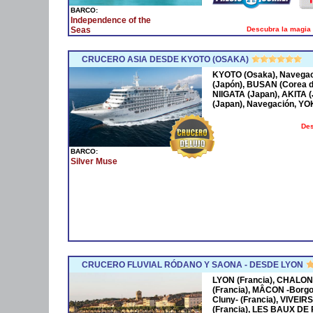
BARCO:
Independence of the
Descubra la magia 
Seas
CRUCERO ASIA DESDE KYOTO (OSAKA)
KYOTO (Osaka), Navega
(Japón), BUSAN (Corea 
NIIGATA (Japan), AKITA
(Japan), Navegación, Y
Des
BARCO:
Silver Muse
CRUCERO FLUVIAL RÓDANO Y SAONA - DESDE LYON
LYON (Francia), CHALON
(Francia), MÂCON -Borgo
Cluny- (Francia), VIVEIR
(Francia), LES BAUX DE