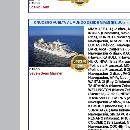
BARCO:
Scenic Gem
CRUCERO VUELTA AL MUNDO DESDE MIAMI (EE.UU.)
MIAMI (EE.UU.) -2 días-
INDIAS (Colombia), Nave
Rica), CORINTO (Nicara
Navegación, ACAPULCO 
LUCAS (México), Navega
BARBARA (California), S
Navegación -5 días-, KA
(Hawai), KAHULUI (Hawaí)
NUKU HIVA (Islas Marqu
(Polinesia Francesa), M
BARCO:
(Polinesia Francesa), B
Seven Seas Mariner
Navegación -2 días-, P
Navegación, APIA, Naveg
WAITANGI (Bay Of Islan
TAURANGA (Nueva Zeland
WELLINGTON (Nueva Zela
(Australia) -2 días-, NE
TOWNSVILLE, CAIRNS (Au
Navegación -2 días-, DAR
KOMODO (Indonesia), BENO
SURABAYA (Java Indones
Navegación, SINGAPUR -
PENANG (Malasia), PHUKET
COLOMBO (Sri Lanka), Na
Navegación, COCHIN (Ind