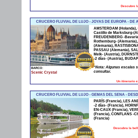
Descubre la
CRUCERO FLUVIAL DE LUJO - JOYAS DE EUROPA - D
AMSTERDAM
(Holanda),
Castillo de Marksburg-(A
FREUDENBERG
-Bavaria
Rothemburg- (Alemania)
(Alemania),
RASTISBON
PASSAU
(Alemania),
SA
Melk- (Austria),
DÜRNST
-2 días- (Austria),
BUDAP
*
Nota: Algunas escalas 
BARCO:
consultar.
Scenic Crystal
Un itinerario 
CRUCERO FLUVIAL DE LUJO - GEMAS DEL SENA - DESD
PARÍS (Francia), LES AN
-2 días- (Francia), HOR
EN-CAUX (Francia), VER
(Francia), CONFLANS -Cha
(Francia)
Descubra la bel