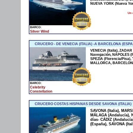
NUEVA YORK (Nueva York
Un 
BARCO:
Silver Wind
CRUCERO - DE VENECIA (ITALIA) -A BARCELONA (ESPA
VENECIA (Italia), ZADAR
Navegación, NÁPOLES (
SPEZIA (Florencia/Pisa)
MALLORCA, BARCELONA
BARCO:
Celebrity
Constellation
CRUCERO COSTAS HISPANAS DESDE SAVONA (ITALIA)
SAVONA (Italia), MARS
MÁLAGA (Andalucía), N
días- CÁDIZ (Andaluc
(España), SAVONA (Ital