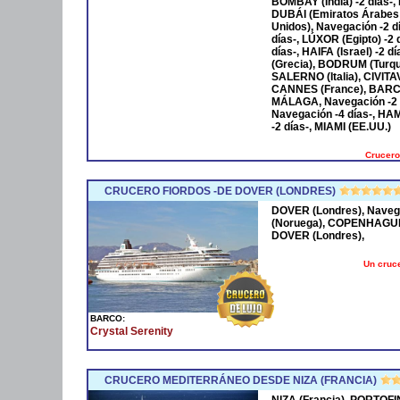
BOMBAY (India) -2 días-,
DUBÁI (Emiratos Árabes
Unidos), Navegación -2 
días-, LÚXOR (Egipto) -2
días-, HAIFA (Israel) -2
(Grecia), BODRUM (Turqu
SALERNO (Italia), CIVIT
CANNES (France), BARCE
MÁLAGA, Navegación -2 
Navegación -4 días-, HA
-2 días-, MIAMI (EE.UU.)
Crucero
CRUCERO FIORDOS -DE DOVER (LONDRES)
DOVER (Londres), Naveg
(Noruega), COPENHAGUE 
DOVER (Londres),
Un cruce
BARCO:
Crystal Serenity
CRUCERO MEDITERRÁNEO DESDE NIZA (FRANCIA)
NIZA (Francia), PORTOFI