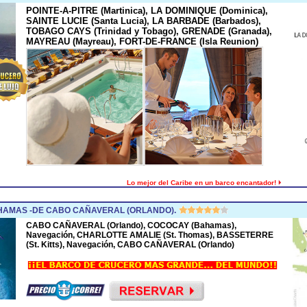
POINTE-A-PITRE (Martinica), LA DOMINIQUE (Dominica),
SAINTE LUCIE (Santa Lucia), LA BARBADE (Barbados),
TOBAGO CAYS (Trinidad y Tobago), GRENADE (Granada),
MAYREAU (Mayreau), FORT-DE-FRANCE (Isla Reunion)
Lo mejor del Caribe en un barco encantador!
HAMAS -DE CABO CAÑAVERAL (ORLANDO).
CABO CAÑAVERAL (Orlando), COCOCAY (Bahamas),
Navegación, CHARLOTTE AMALIE (St. Thomas), BASSETERRE
(St. Kitts), Navegación, CABO CAÑAVERAL (Orlando)