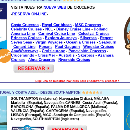
VISITA NUESTRA
NUEVA WEB
DE CRUCEROS
-
RESERVA ON-LINE
-
Costa Cruceros
-
Royal Caribbean
-
MSC Cruceros
-
Celebrity Cruises
-
NCL
-
Disney Cruise Line
-
Holland
America Line
-
Carnival Cruise Line
-
Celestyal Cruises
-
Princess Cruises
-
Explora Journeys
-
Silversea
-
Regent
Seven Seas
-
Virgin Voyages
-
Oceania Cruises
-
Seabourn
-
Cunard Line
-
Ponant
-
Paul Gauguin
-
Windstar Cruises
-
AmaWaterways
-
Croisieurope
-
Panavisión Cruceros
-
Crucemundo
-
CroisiMer
-
Australis
-
Skorpios
-
Azamara
Cruises
-
Alma Cruceros
-
Riverside Cruises
¡Elije una de nuestras navieras para encontrar tu crucero!
TUGAL Y COSTA AZUL - DESDE SOUTHAMPTON
SOUTHAMPTON (Inglaterra), Navegación (2 días), MÁLAGA -
Marbella- (España), Navegación, CANNES -Costa Azul- (Francia),
BARCELONA (España), PALMA DE MALLORCA (Mallorca),
VALENCIA (España), CARTAGENA (España), Navegación,
LISBOA (Portugal), VIGO -Santiago de Compostela- (España)
Navegación, SOUTHAMPTON (Inglaterra)