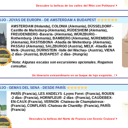
Descubre la belleza de los valles del Rhin con Politours!
UJO - JOYAS DE EUROPA - DE AMSTERDAM A BUDAPEST
AMSTERDAM
(Holanda),
COLONIA
(Alemania),
DÜSSELDORF
-
Castillo de Marksburg-(Alemania),
RÜDESHEIM
(Alemania),
FREUDENBERG
-Bavaria- (Alemania),
WÜRZBURG
-
Rothemburg- (Alemania),
BAMBERG
(Alemania),
NÜREMBERG
(Alemania),
RASTISBONA
-Abadía de Weltenburg- (Alemania),
PASSAU
(Alemania),
SALZBURGO
(Austria),
MELK
-Abadía de
Melk- (Austria),
DÜRNSTEIN
-Valle del Wachau- (Austria),
VIENA
-2 días- (Austria),
BUDAPEST
-2 días- (Hungría)
*
Nota: Algunas escalas son excursiones opcionales. Rogamos
consultar.
Un itinerario extraordinario en un buque de lujo exquisito...!
JO - GEMAS DEL SENA - DESDE PARíS
PARÍS (Francia), LES ANDELYS -Lyons Foret- (Francia), ROUEN
-2 días- (Francia), HORNFLEUR -2 días- (Francia), CAUDEBEX-
EN-CAUX (Francia), VERNON -Chateau de Champlatreux-
(Francia), CONFLANS -Chateau de Chantilly- (Francia), PARÍS
(Francia)
Descubra la belleza del Norte de Francia con Scenic Cruises!