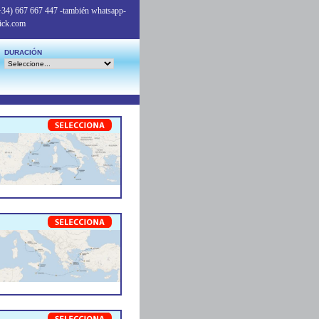
+34) 667 667 447
-también whatsapp-
ick.com
DURACIÓN