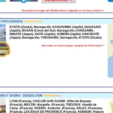
Descubra la magia del Mediterráneo viajando en un barco único!
KYOTO (OSAKA)
KYOTO (Osaka), Navegación, KAGOSHIMA (Japón), NAGASAKI
(Japón), BUSAN (Corea del Sur), Navegación, KANAZAWA,
NIIGATA (Japan), AKITA (Japón), AOMORI (Japón), HAKODATE
(Japan), Navegación, YOKOHAMA, Navegación, KYOTO (Osaka)
Descubra el nuevo buque insignia de Silversea!!
NO Y SAONA - DESDE LYON
LYON (Francia), CHALON-SUR-SAONE -Hôtel de Beaune-
(Francia), MÂCON -Borgoña- (Francia), TREVOUX -Abadía de
Cluny- (Francia), VIVEIRS -Ardeche- (Francia), ARLES -Provenza-
(Francia), LES BAUX DE PROVENCE (Francia), AVIGNON -Palacio