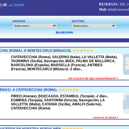
RESERVAS:
Telf.
(
Mail:
info@crucerocl
NAVIERA
DESTINO
CHIA (ROMA) -A MONTECARLO (MóNACO).
CIVITAVECCHIA (Roma), SALERNO (Italia), LA VALLETTA (Malta),
TAORMINA (Sicilia), Navegación, IBIZA, PALMA DE MALLORCA,
BARCELONA (España), MARSELLA (Francia), ANTIBES
(Francia), MONTECARLO (Mónaco) -2 días-,
Un crucero de lujo extraordinario!
ENAS) -A CIVITAVECCHIA (ROMA).
PIREO (Atenas), BOZCAADA, ESTAMBUL (Turquía) -2 días-,
ESMIRNA (Turquía), SANTORINI (Grecia), Navegación, LA
VALLETTA (Malta), CATANIA (Sicilia), AMALFI (Salerno),
CIVITAVECCHIA (Roma)
reserva tu plaza
CRUCEROS EN NUESTRA NUEVA WEB