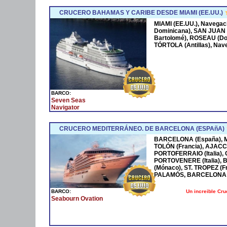
CRUCERO BAHAMAS Y CARIBE DESDE MIAMI (EE.UU.)
MIAMI (EE.UU.), Navega
Dominicana), SAN JUAN 
Bartolomé), ROSEAU (Dom
TÓRTOLA (Antillas), Nave
BARCO:
Seven Seas
Navigator
CRUCERO MEDITERRÁNEO. DE BARCELONA (ESPAñA)
BARCELONA (España), MA
TOLÓN (Francia), AJACCI
PORTOFERRAIO (Italia),
PORTOVENERE (Italia),
(Mónaco), ST. TROPEZ (F
PALAMÓS, BARCELONA 
Un increible Cr
BARCO:
Seabourn Ovation