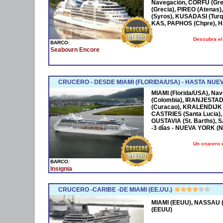
Navegación, CORFÚ (Grec
(Grecia), PIREO (Atenas)
(Syros), KUSADASI (Turq
KAS, PAPHOS (Chpre), HA
Descubra el
BARCO:
Seabourn Encore
CRUCERO - DESDE MIAMI (FLORIDA/USA) - HASTA NUE
MIAMI (Florida/USA), Na
(Colombia), IRANJESTAD
(Curacao), KRALENDIJK 
CASTRIES (Santa Lucia),
GUSTAVIA (St. Barths), 
-3 días - NUEVA YORK (
Un crucero 
BARCO:
Insignia
CRUCERO -CARIBE -DE MIAMI (EE.UU.)
MIAMI (EEUU), NASSAU (
(EEUU)