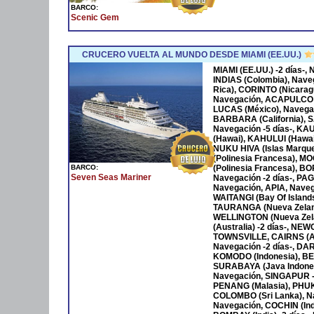
BARCO:
Scenic Gem
CRUCERO VUELTA AL MUNDO DESDE MIAMI (EE.UU.)
MIAMI (EE.UU.) -2 días-
INDIAS (Colombia), Nave
Rica), CORINTO (Nicara
Navegación, ACAPULCO 
LUCAS (México), Navega
BARBARA (California), S
Navegación -5 días-, KA
(Hawai), KAHULUI (Hawaí)
NUKU HIVA (Islas Marqu
(Polinesia Francesa), M
BARCO:
(Polinesia Francesa), B
Seven Seas Mariner
Navegación -2 días-, P
Navegación, APIA, Naveg
WAITANGI (Bay Of Islan
TAURANGA (Nueva Zeland
WELLINGTON (Nueva Zela
(Australia) -2 días-, NE
TOWNSVILLE, CAIRNS (Au
Navegación -2 días-, DAR
KOMODO (Indonesia), BENO
SURABAYA (Java Indones
Navegación, SINGAPUR -
PENANG (Malasia), PHUKET
COLOMBO (Sri Lanka), Na
Navegación, COCHIN (Ind