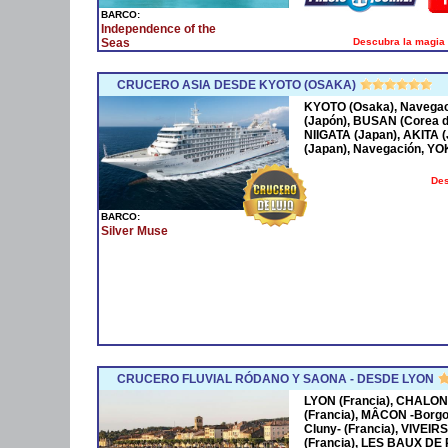
BARCO:
Independence of the
Descubra la magia 
Seas
CRUCERO ASIA DESDE KYOTO (OSAKA)
KYOTO (Osaka), Navega
(Japón), BUSAN (Corea 
NIIGATA (Japan), AKITA
(Japan), Navegación, Y
Des
BARCO:
Silver Muse
CRUCERO FLUVIAL RÓDANO Y SAONA - DESDE LYON
LYON (Francia), CHALON
(Francia), MÂCON -Borgo
Cluny- (Francia), VIVEIR
(Francia), LES BAUX DE