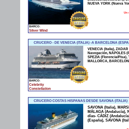
NUEVA YORK (Nueva York
Un 
BARCO:
Silver Wind
CRUCERO - DE VENECIA (ITALIA) -A BARCELONA (ESPA
VENECIA (Italia), ZADAR
Navegación, NÁPOLES (
SPEZIA (Florencia/Pisa)
MALLORCA, BARCELONA
BARCO:
Celebrity
Constellation
CRUCERO COSTAS HISPANAS DESDE SAVONA (ITALIA)
SAVONA (Italia), MARS
MÁLAGA (Andalucía), N
días- CÁDIZ (Andaluc
(España), SAVONA (Ital