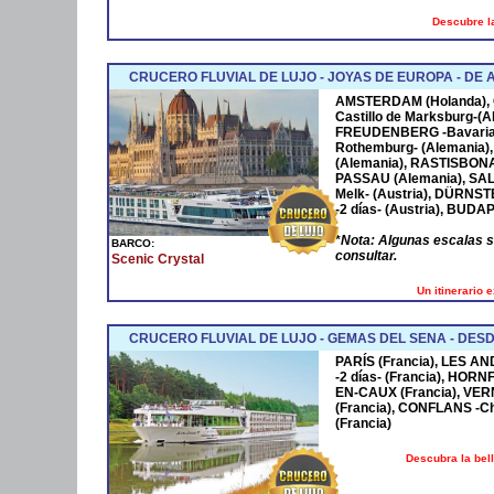
Descubre la
CRUCERO FLUVIAL DE LUJO - JOYAS DE EUROPA - D
AMSTERDAM
(Holanda),
Castillo de Marksburg-(A
FREUDENBERG
-Bavaria
Rothemburg- (Alemania)
(Alemania),
RASTISBON
PASSAU
(Alemania),
SA
Melk- (Austria),
DÜRNST
-2 días- (Austria),
BUDAP
*
Nota: Algunas escalas 
BARCO:
consultar.
Scenic Crystal
Un itinerario 
CRUCERO FLUVIAL DE LUJO - GEMAS DEL SENA - DESD
PARÍS (Francia), LES AN
-2 días- (Francia), HOR
EN-CAUX (Francia), VER
(Francia), CONFLANS -Cha
(Francia)
Descubra la bel