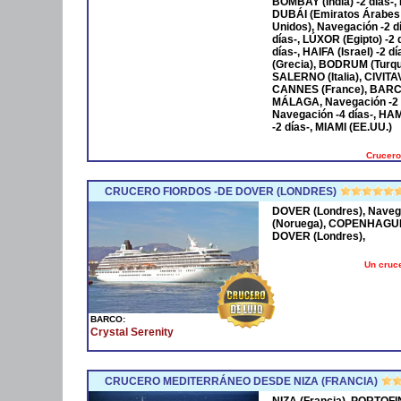
BOMBAY (India) -2 días-,
DUBÁI (Emiratos Árabes
Unidos), Navegación -2 
días-, LÚXOR (Egipto) -2
días-, HAIFA (Israel) -2
(Grecia), BODRUM (Turqu
SALERNO (Italia), CIVIT
CANNES (France), BARCE
MÁLAGA, Navegación -2 
Navegación -4 días-, HA
-2 días-, MIAMI (EE.UU.)
Crucero
CRUCERO FIORDOS -DE DOVER (LONDRES)
DOVER (Londres), Naveg
(Noruega), COPENHAGUE 
DOVER (Londres),
Un cruce
BARCO:
Crystal Serenity
CRUCERO MEDITERRÁNEO DESDE NIZA (FRANCIA)
NIZA (Francia), PORTOFI