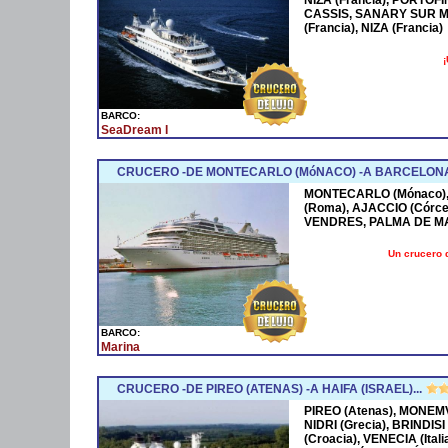
CASSIS, SANARY SUR M
(Francia), NIZA (Francia)
¡
BARCO:
SeaDream I
CRUCERO -DE MONTECARLO (MóNACO) -A BARCELONA
MONTECARLO (Mónaco), 
(Roma), AJACCIO (Córce
VENDRES, PALMA DE M
Un crucero 
BARCO:
Marina
CRUCERO -DE PIREO (ATENAS) -A HAIFA (ISRAEL)...
PIREO (Atenas), MONEMV
NIDRI (Grecia), BRINDISI
(Croacia), VENECIA (Ital