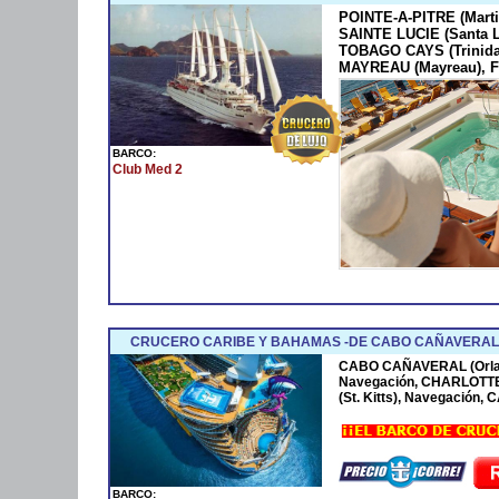
POINTE-A-PITRE (Marti
SAINTE LUCIE (Santa 
TOBAGO CAYS (Trinida
MAYREAU (Mayreau), F
BARCO:
Club Med 2
CRUCERO CARIBE Y BAHAMAS -DE CABO CAÑAVERAL 
CABO CAÑAVERAL (Orla
Navegación, CHARLOTTE
(St. Kitts), Navegación
BARCO: