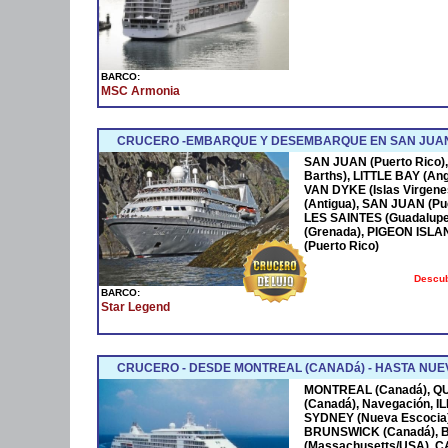
BARCO:
MSC Armonia
CRUCERO -EMBARQUE Y DESEMBARQUE EN SAN JUAN
SAN JUAN (Puerto Rico),
Barths), LITTLE BAY (Ang
VAN DYKE (Islas Virgen
(Antigua), SAN JUAN (Pue
LES SAINTES (Guadalupe
(Grenada), PIGEON ISLA
(Puerto Rico)
Descub
BARCO:
Star Legend
CRUCERO - DESDE MONTREAL (CANADá) - HASTA NUEV
MONTREAL (Canadá), Q
(Canadá), Navegación, 
SYDNEY (Nueva Escocia)
BRUNSWICK (Canadá), 
(Massachusetts/USA), 