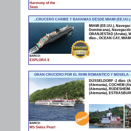
Harmony of the
Seas
..CRUCERO CARIBE Y BAHAMAS DESDE MIAMI (EE.UU.)
MIAMI (EE.UU.), Navega
Dominicana), Navegació
ORANJESTAD (Aruba), W
días-, OCEAN CAY, MIAMI
BARCO:
EXPLORA II
GRAN CRUCERO POR EL RHIN ROMANTICO Y MOSELA
DÜSSELDORF -2 días- (A
(Alemania), COCHEM (Al
(Alemania), RÜDESHEIM 
(Alemania), ESTRASBURG
BARCO:
MS Swiss Pearl