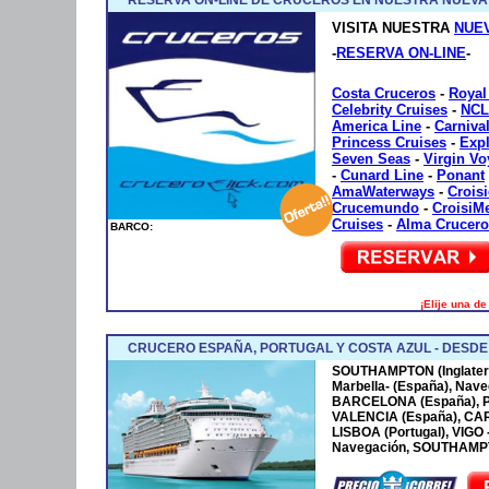
VISITA NUESTRA
NUE
-
RESERVA ON-LINE
-
Costa Cruceros
-
Royal
Celebrity Cruises
-
NCL
America Line
-
Carniva
Princess Cruises
-
Exp
Seven Seas
-
Virgin V
-
Cunard Line
-
Ponant
AmaWaterways
-
Crois
Crucemundo
-
CroisiM
Cruises
-
Alma Crucero
BARCO:
¡Elije una d
CRUCERO ESPAÑA, PORTUGAL Y COSTA AZUL - DESD
SOUTHAMPTON (Inglaterr
Marbella- (España), Nave
BARCELONA (España), P
VALENCIA (España), CA
LISBOA (Portugal), VIGO
Navegación, SOUTHAMPTO