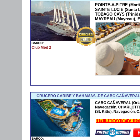
POINTE-A-PITRE (Marti
SAINTE LUCIE (Santa 
TOBAGO CAYS (Trinida
MAYREAU (Mayreau), F
BARCO:
Club Med 2
CRUCERO CARIBE Y BAHAMAS -DE CABO CAÑAVERAL 
CABO CAÑAVERAL (Orla
Navegación, CHARLOTTE
(St. Kitts), Navegación
BARCO: