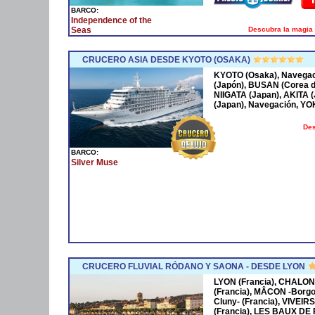
BARCO:
Independence of the
Descubra la magia 
Seas
CRUCERO ASIA DESDE KYOTO (OSAKA)
KYOTO (Osaka), Navega
(Japón), BUSAN (Corea 
NIIGATA (Japan), AKITA
(Japan), Navegación, Y
Des
BARCO:
Silver Muse
CRUCERO FLUVIAL RÓDANO Y SAONA - DESDE LYON
LYON (Francia), CHALON
(Francia), MÂCON -Borgo
Cluny- (Francia), VIVEIR
(Francia), LES BAUX DE