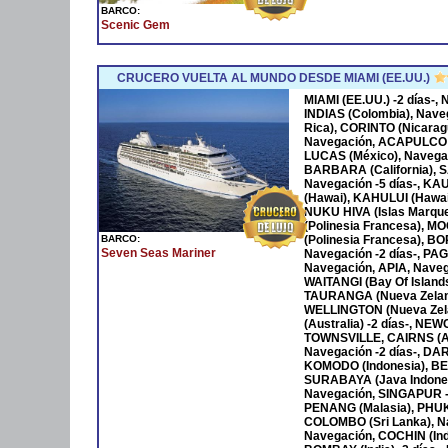
BARCO:
Scenic Gem
CRUCERO VUELTA AL MUNDO DESDE MIAMI (EE.UU.)
MIAMI (EE.UU.) -2 días-
INDIAS (Colombia), Nave
Rica), CORINTO (Nicara
Navegación, ACAPULCO 
LUCAS (México), Navega
BARBARA (California), S
Navegación -5 días-, KA
(Hawai), KAHULUI (Hawaí)
NUKU HIVA (Islas Marqu
(Polinesia Francesa), M
BARCO:
(Polinesia Francesa), B
Seven Seas Mariner
Navegación -2 días-, P
Navegación, APIA, Naveg
WAITANGI (Bay Of Islan
TAURANGA (Nueva Zeland
WELLINGTON (Nueva Zela
(Australia) -2 días-, NE
TOWNSVILLE, CAIRNS (Au
Navegación -2 días-, DAR
KOMODO (Indonesia), BENO
SURABAYA (Java Indones
Navegación, SINGAPUR -
PENANG (Malasia), PHUKET
COLOMBO (Sri Lanka), Na
Navegación, COCHIN (Ind