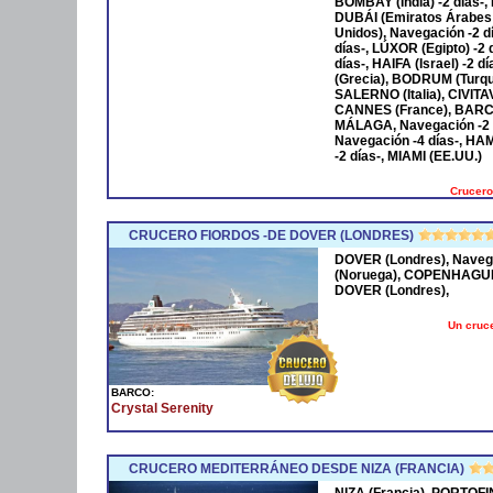
BOMBAY (India) -2 días-,
DUBÁI (Emiratos Árabes
Unidos), Navegación -2 
días-, LÚXOR (Egipto) -2
días-, HAIFA (Israel) -2
(Grecia), BODRUM (Turqu
SALERNO (Italia), CIVIT
CANNES (France), BARCE
MÁLAGA, Navegación -2 
Navegación -4 días-, HA
-2 días-, MIAMI (EE.UU.)
Crucero
CRUCERO FIORDOS -DE DOVER (LONDRES)
DOVER (Londres), Naveg
(Noruega), COPENHAGUE 
DOVER (Londres),
Un cruce
BARCO:
Crystal Serenity
CRUCERO MEDITERRÁNEO DESDE NIZA (FRANCIA)
NIZA (Francia), PORTOFI