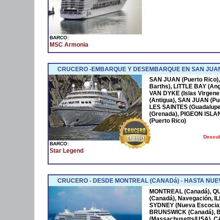
BARCO:
MSC Armonia
CRUCERO -EMBARQUE Y DESEMBARQUE EN SAN JUAN
SAN JUAN (Puerto Rico),
Barths), LITTLE BAY (Ang
VAN DYKE (Islas Virgen
(Antigua), SAN JUAN (Pue
LES SAINTES (Guadalupe
(Grenada), PIGEON ISLA
(Puerto Rico)
Descub
BARCO:
Star Legend
CRUCERO - DESDE MONTREAL (CANADá) - HASTA NUEV
MONTREAL (Canadá), Q
(Canadá), Navegación, 
SYDNEY (Nueva Escocia)
BRUNSWICK (Canadá), 
(Massachusetts/USA), 