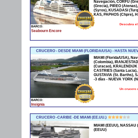
Navegación, CORFÚ (Grec
(Grecia), PIREO (Atenas)
(Syros), KUSADASI (Turq
KAS, PAPHOS (Chpre), HA
Descubra el
BARCO:
Seabourn Encore
CRUCERO - DESDE MIAMI (FLORIDA/USA) - HASTA NUE
MIAMI (Florida/USA), Na
(Colombia), IRANJESTAD
(Curacao), KRALENDIJK 
CASTRIES (Santa Lucia),
GUSTAVIA (St. Barths), 
-3 días - NUEVA YORK (
Un crucero 
BARCO:
Insignia
CRUCERO -CARIBE -DE MIAMI (EE.UU.)
MIAMI (EEUU), NASSAU (
(EEUU)