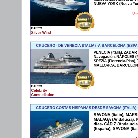
NUEVA YORK (Nueva York
Un 
BARCO:
Silver Wind
CRUCERO - DE VENECIA (ITALIA) -A BARCELONA (ESPA
VENECIA (Italia), ZADAR
Navegación, NÁPOLES (
SPEZIA (Florencia/Pisa)
MALLORCA, BARCELONA
BARCO:
Celebrity
Constellation
CRUCERO COSTAS HISPANAS DESDE SAVONA (ITALIA)
SAVONA (Italia), MARS
MÁLAGA (Andalucía), N
días- CÁDIZ (Andaluc
(España), SAVONA (Ital