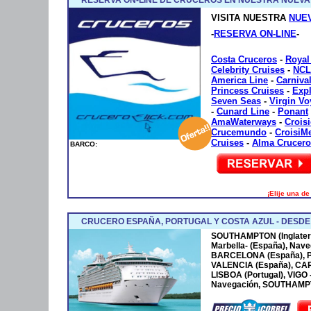
VISITA NUESTRA
NUE
-
RESERVA ON-LINE
-
Costa Cruceros
-
Royal
Celebrity Cruises
-
NCL
America Line
-
Carniva
Princess Cruises
-
Exp
Seven Seas
-
Virgin V
-
Cunard Line
-
Ponant
AmaWaterways
-
Crois
Crucemundo
-
CroisiM
Cruises
-
Alma Crucero
BARCO:
¡Elije una d
CRUCERO ESPAÑA, PORTUGAL Y COSTA AZUL - DESD
SOUTHAMPTON (Inglaterr
Marbella- (España), Nave
BARCELONA (España), P
VALENCIA (España), CA
LISBOA (Portugal), VIGO
Navegación, SOUTHAMPTO