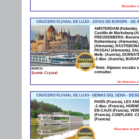
Descubre la
CRUCERO FLUVIAL DE LUJO - JOYAS DE EUROPA - D
AMSTERDAM
(Holanda),
Castillo de Marksburg-(A
FREUDENBERG
-Bavaria
Rothemburg- (Alemania)
(Alemania),
RASTISBON
PASSAU
(Alemania),
SA
Melk- (Austria),
DÜRNST
-2 días- (Austria),
BUDAP
*
Nota: Algunas escalas 
BARCO:
consultar.
Scenic Crystal
Un itinerario 
CRUCERO FLUVIAL DE LUJO - GEMAS DEL SENA - DESD
PARÍS (Francia), LES AN
-2 días- (Francia), HOR
EN-CAUX (Francia), VER
(Francia), CONFLANS -Cha
(Francia)
Descubra la bel