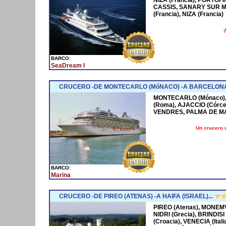
CASSIS, SANARY SUR M
(Francia), NIZA (Francia)
¡
BARCO:
SeaDream I
CRUCERO -DE MONTECARLO (MóNACO) -A BARCELONA
MONTECARLO (Mónaco), 
(Roma), AJACCIO (Córce
VENDRES, PALMA DE M
Un crucero 
BARCO:
Marina
CRUCERO -DE PIREO (ATENAS) -A HAIFA (ISRAEL)...
PIREO (Atenas), MONEMV
NIDRI (Grecia), BRINDISI
(Croacia), VENECIA (Ital