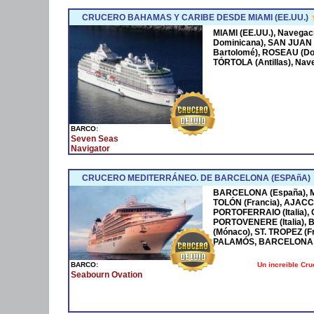
CRUCERO BAHAMAS Y CARIBE DESDE MIAMI (EE.UU.)
MIAMI (EE.UU.), Navega
Dominicana), SAN JUAN 
Bartolomé), ROSEAU (Dom
TÓRTOLA (Antillas), Nave
BARCO:
Seven Seas
Navigator
CRUCERO MEDITERRÁNEO. DE BARCELONA (ESPAñA)
BARCELONA (España), MA
TOLÓN (Francia), AJACCI
PORTOFERRAIO (Italia),
PORTOVENERE (Italia),
(Mónaco), ST. TROPEZ (F
PALAMÓS, BARCELONA 
Un increible Cr
BARCO:
Seabourn Ovation