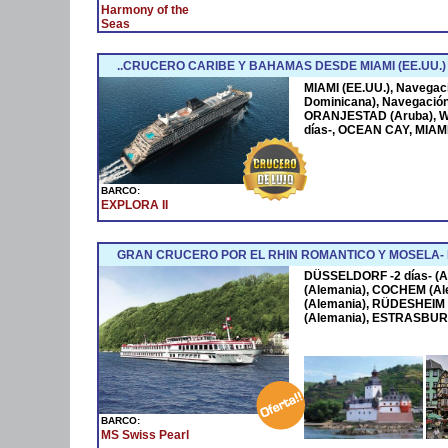
Harmony of the
Seas
..CRUCERO CARIBE Y BAHAMAS DESDE MIAMI (EE.UU.)
MIAMI (EE.UU.), Navega
Dominicana), Navegació
ORANJESTAD (Aruba), W
días-, OCEAN CAY, MIAMI
BARCO:
EXPLORA II
GRAN CRUCERO POR EL RHIN ROMANTICO Y MOSELA
DÜSSELDORF -2 días- (A
(Alemania), COCHEM (Al
(Alemania), RÜDESHEIM 
(Alemania), ESTRASBURG
BARCO:
MS Swiss Pearl