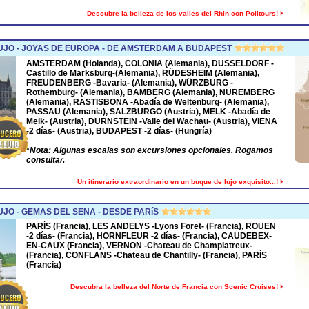
Descubre la belleza de los valles del Rhin con Politours!
UJO - JOYAS DE EUROPA - DE AMSTERDAM A BUDAPEST
AMSTERDAM
(Holanda),
COLONIA
(Alemania),
DÜSSELDORF
-
Castillo de Marksburg-(Alemania),
RÜDESHEIM
(Alemania),
FREUDENBERG
-Bavaria- (Alemania),
WÜRZBURG
-
Rothemburg- (Alemania),
BAMBERG
(Alemania),
NÜREMBERG
(Alemania),
RASTISBONA
-Abadía de Weltenburg- (Alemania),
PASSAU
(Alemania),
SALZBURGO
(Austria),
MELK
-Abadía de
Melk- (Austria),
DÜRNSTEIN
-Valle del Wachau- (Austria),
VIENA
-2 días- (Austria),
BUDAPEST
-2 días- (Hungría)
*
Nota: Algunas escalas son excursiones opcionales. Rogamos
consultar.
Un itinerario extraordinario en un buque de lujo exquisito...!
JO - GEMAS DEL SENA - DESDE PARíS
PARÍS (Francia), LES ANDELYS -Lyons Foret- (Francia), ROUEN
-2 días- (Francia), HORNFLEUR -2 días- (Francia), CAUDEBEX-
EN-CAUX (Francia), VERNON -Chateau de Champlatreux-
(Francia), CONFLANS -Chateau de Chantilly- (Francia), PARÍS
(Francia)
Descubra la belleza del Norte de Francia con Scenic Cruises!