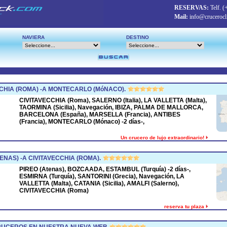
RESERVAS:
Telf.
(
Mail:
info@crucerocl
NAVIERA
DESTINO
CHIA (ROMA) -A MONTECARLO (MóNACO).
CIVITAVECCHIA (Roma), SALERNO (Italia), LA VALLETTA (Malta),
TAORMINA (Sicilia), Navegación, IBIZA, PALMA DE MALLORCA,
BARCELONA (España), MARSELLA (Francia), ANTIBES
(Francia), MONTECARLO (Mónaco) -2 días-,
Un crucero de lujo extraordinario!
ENAS) -A CIVITAVECCHIA (ROMA).
PIREO (Atenas), BOZCAADA, ESTAMBUL (Turquía) -2 días-,
ESMIRNA (Turquía), SANTORINI (Grecia), Navegación, LA
VALLETTA (Malta), CATANIA (Sicilia), AMALFI (Salerno),
CIVITAVECCHIA (Roma)
reserva tu plaza
CRUCEROS EN NUESTRA NUEVA WEB