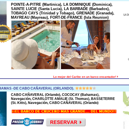
POINTE-A-PITRE (Martinica), LA DOMINIQUE (Dominica),
SAINTE LUCIE (Santa Lucia), LA BARBADE (Barbados),
TOBAGO CAYS (Trinidad y Tobago), GRENADE (Granada),
MAYREAU (Mayreau), FORT-DE-FRANCE (Isla Reunion)
Lo mejor del Caribe en un barco encantador!
HAMAS -DE CABO CAÑAVERAL (ORLANDO).
CABO CAÑAVERAL (Orlando), COCOCAY (Bahamas),
Navegación, CHARLOTTE AMALIE (St. Thomas), BASSETERRE
(St. Kitts), Navegación, CABO CAÑAVERAL (Orlando)