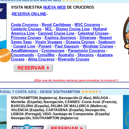
VISITA NUESTRA
NUEVA WEB
DE CRUCEROS
-
RESERVA ON-LINE
-
Costa Cruceros
-
Royal Caribbean
-
MSC Cruceros
-
Celebrity Cruises
-
NCL
-
Disney Cruise Line
-
Holland
America Line
-
Carnival Cruise Line
-
Celestyal Cruises
-
Princess Cruises
-
Explora Journeys
-
Silversea
-
Regent
Seven Seas
-
Virgin Voyages
-
Oceania Cruises
-
Seabourn
-
Cunard Line
-
Ponant
-
Paul Gauguin
-
Windstar Cruises
-
AmaWaterways
-
Croisieurope
-
Panavisión Cruceros
-
Crucemundo
-
CroisiMer
-
Australis
-
Skorpios
-
Azamara
Cruises
-
Alma Cruceros
-
Riverside Cruises
¡Elije una de nuestras navieras para encontrar tu crucero!
TUGAL Y COSTA AZUL - DESDE SOUTHAMPTON
SOUTHAMPTON (Inglaterra), Navegación (2 días), MÁLAGA -
Marbella- (España), Navegación, CANNES -Costa Azul- (Francia),
BARCELONA (España), PALMA DE MALLORCA (Mallorca),
VALENCIA (España), CARTAGENA (España), Navegación,
LISBOA (Portugal), VIGO -Santiago de Compostela- (España)
Navegación, SOUTHAMPTON (Inglaterra)