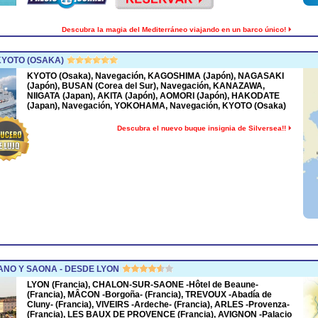
Descubra la magia del Mediterráneo viajando en un barco único!
KYOTO (OSAKA)
KYOTO (Osaka), Navegación, KAGOSHIMA (Japón), NAGASAKI
(Japón), BUSAN (Corea del Sur), Navegación, KANAZAWA,
NIIGATA (Japan), AKITA (Japón), AOMORI (Japón), HAKODATE
(Japan), Navegación, YOKOHAMA, Navegación, KYOTO (Osaka)
Descubra el nuevo buque insignia de Silversea!!
NO Y SAONA - DESDE LYON
LYON (Francia), CHALON-SUR-SAONE -Hôtel de Beaune-
(Francia), MÂCON -Borgoña- (Francia), TREVOUX -Abadía de
Cluny- (Francia), VIVEIRS -Ardeche- (Francia), ARLES -Provenza-
(Francia), LES BAUX DE PROVENCE (Francia), AVIGNON -Palacio