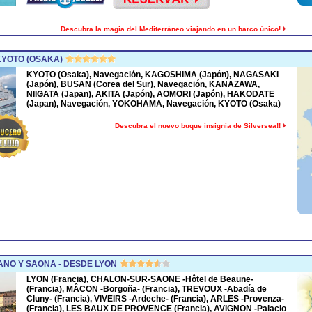
Descubra la magia del Mediterráneo viajando en un barco único!
KYOTO (OSAKA)
KYOTO (Osaka), Navegación, KAGOSHIMA (Japón), NAGASAKI
(Japón), BUSAN (Corea del Sur), Navegación, KANAZAWA,
NIIGATA (Japan), AKITA (Japón), AOMORI (Japón), HAKODATE
(Japan), Navegación, YOKOHAMA, Navegación, KYOTO (Osaka)
Descubra el nuevo buque insignia de Silversea!!
NO Y SAONA - DESDE LYON
LYON (Francia), CHALON-SUR-SAONE -Hôtel de Beaune-
(Francia), MÂCON -Borgoña- (Francia), TREVOUX -Abadía de
Cluny- (Francia), VIVEIRS -Ardeche- (Francia), ARLES -Provenza-
(Francia), LES BAUX DE PROVENCE (Francia), AVIGNON -Palacio