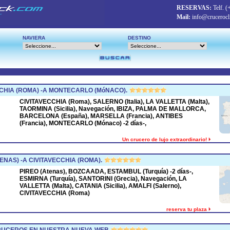
RESERVAS:
Telf.
(
Mail:
info@crucerocl
NAVIERA
DESTINO
CHIA (ROMA) -A MONTECARLO (MóNACO).
CIVITAVECCHIA (Roma), SALERNO (Italia), LA VALLETTA (Malta),
TAORMINA (Sicilia), Navegación, IBIZA, PALMA DE MALLORCA,
BARCELONA (España), MARSELLA (Francia), ANTIBES
(Francia), MONTECARLO (Mónaco) -2 días-,
Un crucero de lujo extraordinario!
ENAS) -A CIVITAVECCHIA (ROMA).
PIREO (Atenas), BOZCAADA, ESTAMBUL (Turquía) -2 días-,
ESMIRNA (Turquía), SANTORINI (Grecia), Navegación, LA
VALLETTA (Malta), CATANIA (Sicilia), AMALFI (Salerno),
CIVITAVECCHIA (Roma)
reserva tu plaza
CRUCEROS EN NUESTRA NUEVA WEB