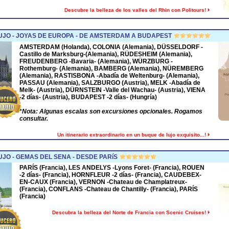
Descubre la belleza de los valles del Rhin con Politours!
UJO - JOYAS DE EUROPA - DE AMSTERDAM A BUDAPEST
AMSTERDAM
(Holanda),
COLONIA
(Alemania),
DÜSSELDORF
-
Castillo de Marksburg-(Alemania),
RÜDESHEIM
(Alemania),
FREUDENBERG
-Bavaria- (Alemania),
WÜRZBURG
-
Rothemburg- (Alemania),
BAMBERG
(Alemania),
NÜREMBERG
(Alemania),
RASTISBONA
-Abadía de Weltenburg- (Alemania),
PASSAU
(Alemania),
SALZBURGO
(Austria),
MELK
-Abadía de
Melk- (Austria),
DÜRNSTEIN
-Valle del Wachau- (Austria),
VIENA
-2 días- (Austria),
BUDAPEST
-2 días- (Hungría)
*
Nota: Algunas escalas son excursiones opcionales. Rogamos
consultar.
Un itinerario extraordinario en un buque de lujo exquisito...!
JO - GEMAS DEL SENA - DESDE PARíS
PARÍS (Francia), LES ANDELYS -Lyons Foret- (Francia), ROUEN
-2 días- (Francia), HORNFLEUR -2 días- (Francia), CAUDEBEX-
EN-CAUX (Francia), VERNON -Chateau de Champlatreux-
(Francia), CONFLANS -Chateau de Chantilly- (Francia), PARÍS
(Francia)
Descubra la belleza del Norte de Francia con Scenic Cruises!