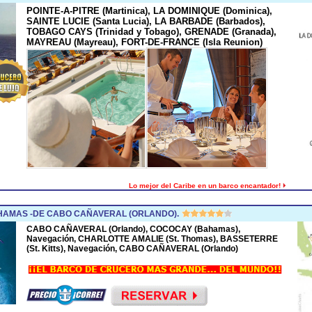
POINTE-A-PITRE (Martinica), LA DOMINIQUE (Dominica),
SAINTE LUCIE (Santa Lucia), LA BARBADE (Barbados),
TOBAGO CAYS (Trinidad y Tobago), GRENADE (Granada),
MAYREAU (Mayreau), FORT-DE-FRANCE (Isla Reunion)
Lo mejor del Caribe en un barco encantador!
HAMAS -DE CABO CAÑAVERAL (ORLANDO).
CABO CAÑAVERAL (Orlando), COCOCAY (Bahamas),
Navegación, CHARLOTTE AMALIE (St. Thomas), BASSETERRE
(St. Kitts), Navegación, CABO CAÑAVERAL (Orlando)