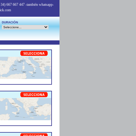
+34) 667 667 447
-también whatsapp-
ick.com
DURACIÓN