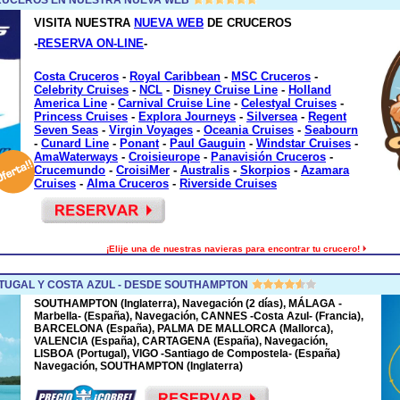
VISITA NUESTRA
NUEVA WEB
DE CRUCEROS
-
RESERVA ON-LINE
-
Costa Cruceros
-
Royal Caribbean
-
MSC Cruceros
-
Celebrity Cruises
-
NCL
-
Disney Cruise Line
-
Holland
America Line
-
Carnival Cruise Line
-
Celestyal Cruises
-
Princess Cruises
-
Explora Journeys
-
Silversea
-
Regent
Seven Seas
-
Virgin Voyages
-
Oceania Cruises
-
Seabourn
-
Cunard Line
-
Ponant
-
Paul Gauguin
-
Windstar Cruises
-
AmaWaterways
-
Croisieurope
-
Panavisión Cruceros
-
Crucemundo
-
CroisiMer
-
Australis
-
Skorpios
-
Azamara
Cruises
-
Alma Cruceros
-
Riverside Cruises
¡Elije una de nuestras navieras para encontrar tu crucero!
TUGAL Y COSTA AZUL - DESDE SOUTHAMPTON
SOUTHAMPTON (Inglaterra), Navegación (2 días), MÁLAGA -
Marbella- (España), Navegación, CANNES -Costa Azul- (Francia),
BARCELONA (España), PALMA DE MALLORCA (Mallorca),
VALENCIA (España), CARTAGENA (España), Navegación,
LISBOA (Portugal), VIGO -Santiago de Compostela- (España)
Navegación, SOUTHAMPTON (Inglaterra)