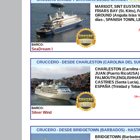
MARIGOT, SINT EUSTAT
FRIARS BAY (St. Kitts)
GROUND (Anguila Islas V
días-, SPANISH TOWN, 
¡
BARCO:
SeaDream I
CRUCCERO - DESDE CHARLESTON (CAROLINA DEL SU
CHARLESTON (Carolina de
JUAN (Puerto Rico/USA) -
FALMOUTH,ENGLISHHAR
CASTRIES (Santa Lucia)
ESPAÑA (Trinidad y Tob
Un 
BARCO:
Silver Wind
CRUCERO - DESDE BRIDGETOWN (BARBADOS) - HAST
BRIDGETOWN (Barbados