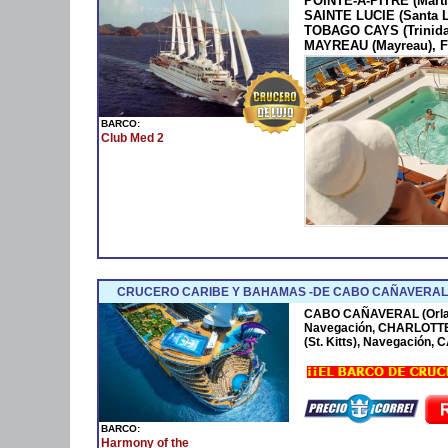
POINTE-A-PITRE (Marti
SAINTE LUCIE (Santa 
TOBAGO CAYS (Trinida
MAYREAU (Mayreau), F
BARCO:
Club Med 2
CRUCERO CARIBE Y BAHAMAS -DE CABO CAÑAVERAL 
CABO CAÑAVERAL (Orla
Navegación, CHARLOTTE
(St. Kitts), Navegación
BARCO:
Harmony of the