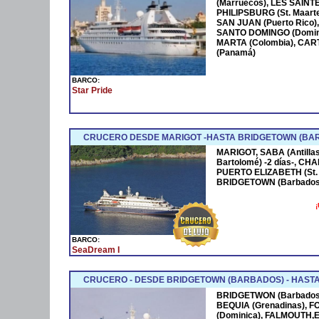
(Marruecos), LES SAINTE
PHILIPSBURG (St. Maart
SAN JUAN (Puerto Rico),
SANTO DOMINGO (Domini
MARTA (Colombia), CAR
(Panamá)
BARCO:
Star Pride
CRUCERO DESDE MARIGOT -HASTA BRIDGETOWN (BA
MARIGOT, SABA (Antilla
Bartolomé) -2 días-, C
PUERTO ELIZABETH (St. 
BRIDGETOWN (Barbados
¡
BARCO:
SeaDream I
CRUCERO - DESDE BRIDGETOWN (BARBADOS) - HASTA S
BRIDGETWON (Barbados) 
BEQUIA (Grenadinas), F
(Dominica), FALMOUTH,