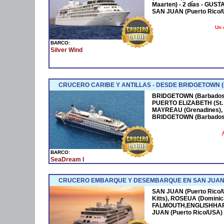
Maarten) - 2 días - GUST
SAN JUAN (Puerto Rico/
Un 
BARCO:
Silver Wind
CRUCERO CARIBE Y ANTILLAS - DESDE BRIDGETOWN
BRIDGETOWN (Barbados
PUERTO ELIZABETH (St. 
MAYREAU (Grenadines), 
BRIDGETOWN (Barbados
¡
BARCO:
SeaDream I
CRUCERO EMBARQUE Y DESEMBARQUE EN SAN JUAN (
SAN JUAN (Puerto Rico
Kitts), ROSEUA (Dominic
FALMOUTH,ENGLISHHARB
JUAN (Puerto Rico/USA)