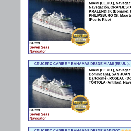
MIAMI (EE.UU.), Navega
Navegación, ORANJESTA
KRALENDIJK (Bonaire),
PHILIPSBURG (St. Maarte
(Puerto Rico)
BARCO:
Seven Seas
Navigator
CRUCERO CARIBE Y BAHAMAS DESDE MIAMI (EE.UU.).
MIAMI (EE.UU.), Navega
Dominicana), SAN JUAN 
Bartolomé), ROSEAU (Dom
TÓRTOLA (Antillas), Nave
BARCO:
Seven Seas
Navigator
CRUCERO CARIBE Y BAHAMAS DESDE MARIGOT