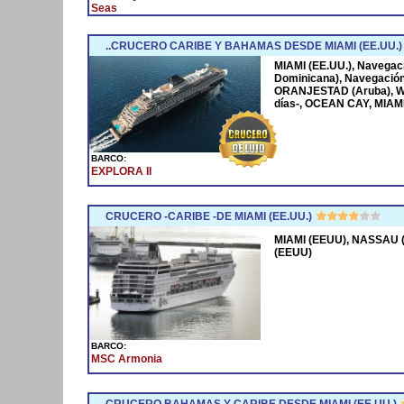
Seas
..CRUCERO CARIBE Y BAHAMAS DESDE MIAMI (EE.UU.)
MIAMI (EE.UU.), Navega
Dominicana), Navegació
ORANJESTAD (Aruba), W
días-, OCEAN CAY, MIAMI
BARCO:
EXPLORA II
CRUCERO -CARIBE -DE MIAMI (EE.UU.)
MIAMI (EEUU), NASSAU (
(EEUU)
BARCO:
MSC Armonia
CRUCERO BAHAMAS Y CARIBE DESDE MIAMI (EE.UU.)