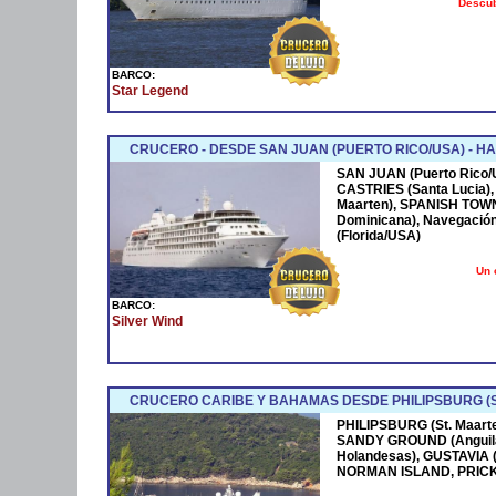
Descub
BARCO:
Star Legend
CRUCERO - DESDE SAN JUAN (PUERTO RICO/USA) - 
SAN JUAN (Puerto Rico/U
CASTRIES (Santa Lucia)
Maarten), SPANISH TOW
Dominicana), Navegació
(Florida/USA)
Un 
BARCO:
Silver Wind
CRUCERO CARIBE Y BAHAMAS DESDE PHILIPSBURG (S
PHILIPSBURG (St. Maart
SANDY GROUND (Anguila I
Holandesas), GUSTAVIA (
NORMAN ISLAND, PRICKL