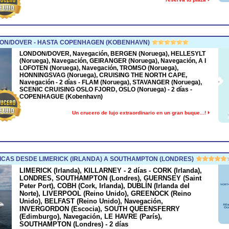
ON/DOVER - HASTA COPENHAGEN (KOBENHAVN)
LONDON/DOVER, Navegación, BERGEN (Noruega), HELLESYLT
(Noruega), Navegación, GEIRANGER (Noruega), Navegación, A I
LOFOTEN (Noruega), Navegación, TROMSO (Noruega),
HONNINGSVAG (Noruega), CRUISING THE NORTH CAPE,
Navegación - 2 días - FLAM (Noruega), STAVANGER (Noruega),
SCENIC CRUISING OSLO FJORD, OSLO (Noruega) - 2 días -
COPENHAGUE (Kobenhavn)
Un crucero de lujo extraordinario en un gran buque...!
ICAS DESDE LIMERICK (IRLANDA) A SOUTHAMPTON (LONDRES)
LIMERICK (Irlanda), KILLARNEY - 2 días - CORK (Irlanda),
LONDRES, SOUTHAMPTON (Londres), GUERNSEY (Saint
Peter Port), COBH (Cork, Irlanda), DUBLÍN (Irlanda del
Norte), LIVERPOOL (Reino Unido), GREENOCK (Reino
Unido), BELFAST (Reino Unido), Navegación,
INVERGORDON (Escocia), SOUTH QUEENSFERRY
(Edimburgo), Navegación, LE HAVRE (París),
SOUTHAMPTON (Londres) - 2 días