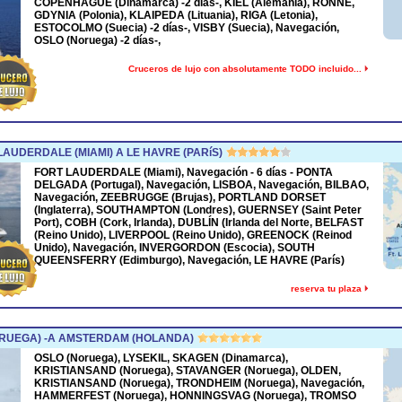
COPENHAGUE (Dinamarca) -2 días-, KIEL (Alemania), RONNE,
GDYNIA (Polonia), KLAIPEDA (Lituania), RIGA (Letonia),
ESTOCOLMO (Suecia) -2 días-, VISBY (Suecia), Navegación,
OSLO (Noruega) -2 días-,
Cruceros de lujo con absolutamente TODO incluido...
UDERDALE (MIAMI) A LE HAVRE (PARíS)
FORT LAUDERDALE (Miami), Navegación - 6 días - PONTA
DELGADA (Portugal), Navegación, LISBOA, Navegación, BILBAO,
Navegación, ZEEBRUGGE (Brujas), PORTLAND DORSET
(Inglaterra), SOUTHAMPTON (Londres), GUERNSEY (Saint Peter
Port), COBH (Cork, Irlanda), DUBLÍN (Irlanda del Norte, BELFAST
(Reino Unido), LIVERPOOL (Reino Unido), GREENOCK (Reinod
Unido), Navegación, INVERGORDON (Escocia), SOUTH
QUEENSFERRY (Edimburgo), Navegación, LE HAVRE (París)
reserva tu plaza
RUEGA) -A AMSTERDAM (HOLANDA)
OSLO (Noruega), LYSEKIL, SKAGEN (Dinamarca),
KRISTIANSAND (Noruega), STAVANGER (Noruega), OLDEN,
KRISTIANSAND (Noruega), TRONDHEIM (Noruega), Navegación,
HAMMERFEST (Noruega), HONNINGSVAG (Noruega), TROMSO