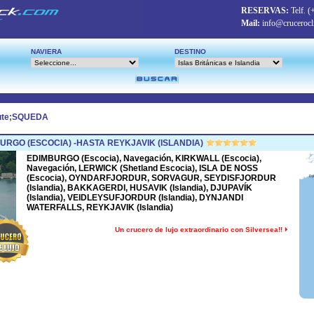
RESERVAS:
Telf.
(
Mail:
info@crucerocl
NAVIERA
DESTINO
ute;SQUEDA
RGO (ESCOCIA) -HASTA REYKJAVIK (ISLANDIA)
EDIMBURGO (Escocia), Navegación, KIRKWALL (Escocia),
Navegación, LERWICK (Shetland Escocia), ISLA DE NOSS
(Escocia), OYNDARFJORDUR, SORVAGUR, SEYDISFJORDUR
(Islandia), BAKKAGERDI, HUSAVIK (Islandia), DJUPAVÍK
(Islandia), VEIDLEYSUFJORDUR (Islandia), DYNJANDI
WATERFALLS, REYKJAVIK (Islandia)
Un crucero de lujo extraordinario con Silversea!!