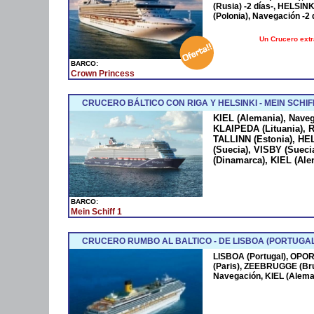
(Rusia) -2 días-, HELSINK
(Polonia), Navegación -
Un Crucero extra
BARCO:
Crown Princess
CRUCERO BÁLTICO CON RIGA Y HELSINKI - MEIN SCHIFF
KIEL (Alemania), Naveg
KLAIPEDA (Lituania), R
TALLINN (Estonia), H
(Suecia), VISBY (Sue
(Dinamarca), KIEL (Ale
BARCO:
Mein Schiff 1
CRUCERO RUMBO AL BALTICO - DE LISBOA (PORTUGAL)
LISBOA (Portugal), OPOR
(Paris), ZEEBRUGGE (Bru
Navegación, KIEL (Alema