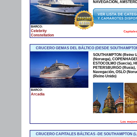
NAVEGACIÓN, AMSTER
BARCO:
Celebrity
Capitales
Constellation
CRUCERO GEMAS DEL BÁLTICO (DESDE SOUTHAMPTO
SOUTHAMPTON (Reino Un
(Noruega), COPENHAGEN 
ESTOCOLMO (Suecia), HEL
PETERSBURGO (Rusia), 
Navegación, OSLO (Nor
(Reino Unido)
BARCO:
Arcadia
Los mejores
CRUCERO CAPITALES BÁLTICAS -DE SOUTHAMPTON (