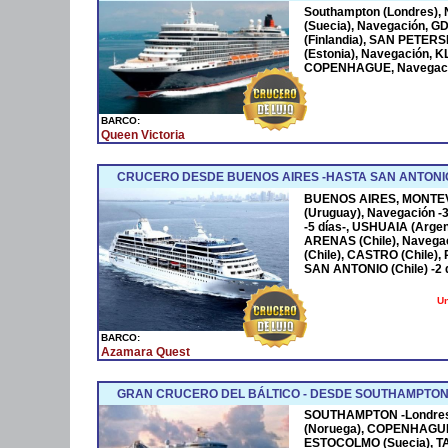
Southampton (Londres),
(Suecia), Navegación, G
(Finlandia), SAN PETERS
(Estonia), Navegación, K
COPENHAGUE, Navegació
BARCO:
Queen Victoria
CRUCERO DESDE BUENOS AIRES -HASTA SAN ANTONIO
BUENOS AIRES, MONTEV
(Uruguay), Navegación -
-5 días-, USHUAIA (Argen
ARENAS (Chile), Naveg
(Chile), CASTRO (Chile)
SAN ANTONIO (Chile) -2 d
Un
BARCO:
Azamara Quest
GRAN CRUCERO DEL BÁLTICO - DESDE SOUTHAMPTON
SOUTHAMPTON -Londres-
(Noruega), COPENHAGUE 
ESTOCOLMO (Suecia), T