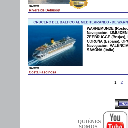
BARCO:
Riverside Debussy
CRUCERO DEL BALTICO AL MEDITERRANEO - DE WARN
WARNEMUNDE (Rostock
Navegación, IJMUIDEN 
ZEEBRUGGE (Brujas), L
CORUÑA (España), OPO
Navegación, VALENCIA
SAVONA (Italia)
BARCO:
Costa Fascinosa
1
2
QUIÉNES
SOMOS