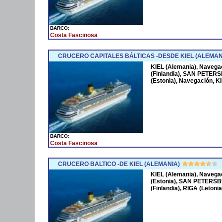
BARCO:
Costa Fascinosa
CRUCERO CAPITALES BÁLTICAS -DESDE KIEL (ALEMAN
KIEL (Alemania), Naveg
(Finlandia), SAN PETERS
(Estonia), Navegación, K
BARCO:
Costa Fascinosa
CRUCERO BALTICO -DE KIEL (ALEMANIA)
KIEL (Alemania), Naveg
(Estonia), SAN PETERSBU
(Finlandia), RIGA (Letoni