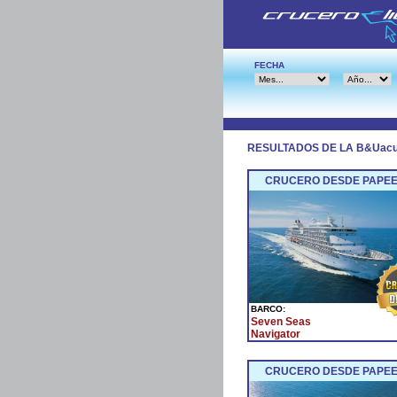
FECHA
RESULTADOS DE LA B&Uac
CRUCERO DESDE PAPEET
BARCO:
Seven Seas
Navigator
CRUCERO DESDE PAPEET