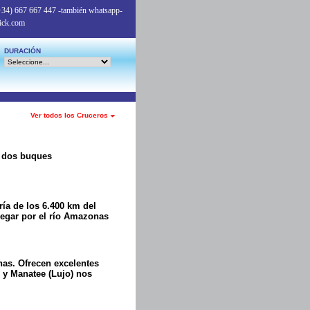
+34) 667 667 447
-también whatsapp-
ick.com
DURACIÓN
Ver todos los Cruceros
en dos buques
ría de los 6.400 km del
vegar por el río Amazonas
nas. Ofrecen excelentes
 y Manatee (Lujo) nos