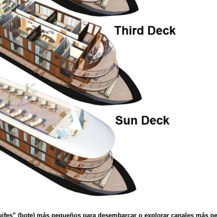
uifes” (bote) más pequeños para desembarcar o explorar canales más p