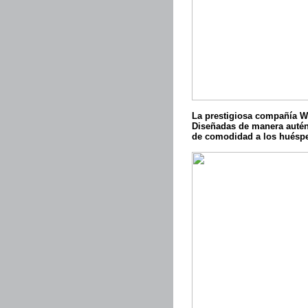
La prestigiosa compañía Wim
Diseñadas de manera autént
de comodidad a los huéspe