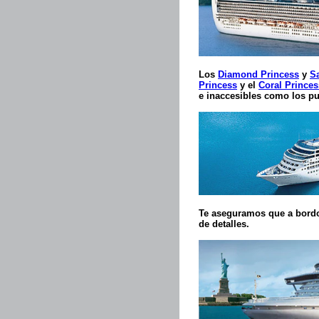
Los
Diamond Princess
y
S
Princess
y el
Coral Princes
e inaccesibles como los pu
Te aseguramos que a bordo
de detalles.