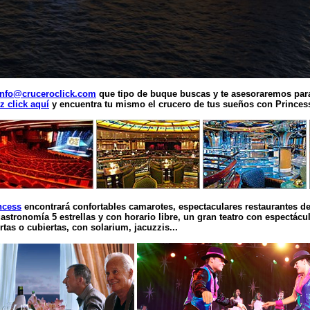
info@cruceroclick.com
que tipo de buque buscas y te asesoraremos para
z click aquí
y encuentra tu mismo el crucero de tus sueños con Princes
ncess
encontrará confortables camarotes, espectaculares restaurantes d
astronomía 5 estrellas y con horario libre, un gran teatro con espectácu
rtas o cubiertas, con solarium, jacuzzis...