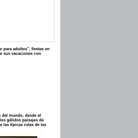
 para adultos", fiestas en
 de sus vacaciones con
s del mundo, desde el
 los gélidos paisajes de
 las típicas rutas de las