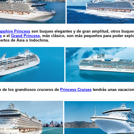
apphire Princess
son buques elegantes y de gran amplitud, otros buqu
s
o el
Grand Princess
, más clásico, son más pequeños para poder expl
ertos de Asia o Indochina.
 de los grandiosos cruceros de
Princess Cruises
tendrás unas vacacione