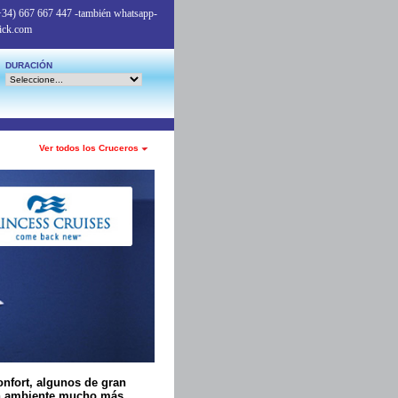
+34) 667 667 447
-también whatsapp-
ick.com
DURACIÓN
Ver todos los Cruceros
onfort, algunos de gran
 un ambiente mucho más