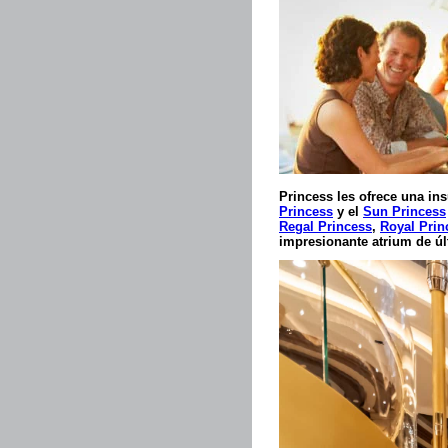
Princess les ofrece una i
Princess
y el
Sun Princess
Regal Princess
,
Royal Prin
impresionante atrium de últ