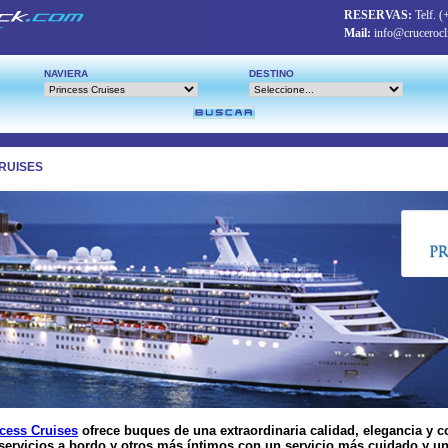
RESERVAS:
Telf.
(
Mail:
info@crucerocl
NAVIERA
DESTINO
RUISES
cess Cruises
ofrece buques de una extraordinaria calidad, elegancia y c
 servicios a bordo y otros más íntimos con un servicio más cuidado y