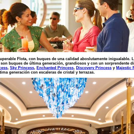
nsuperable Flota, con buques de una calidad aboslutamente inigualable
son buques de última generación, grandiosos y con un sorprendente d
cess
,
Sky Princess
,
Enchanted Princess
,
Discovery Princess
y
Majestic 
ima generación con escaleras de cristal y terrazas.