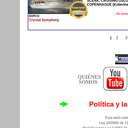
SCENIC CRUISING OSLO F
COPENHAGUE (Kobenha
Un cruce
BARCO:
Crystal Symphony
1
2
3
QUIÉNES
SOMOS
Política y l
Esta web cump
Ley 34/2002 de 11
Real Decreto Ley 1/2007 d