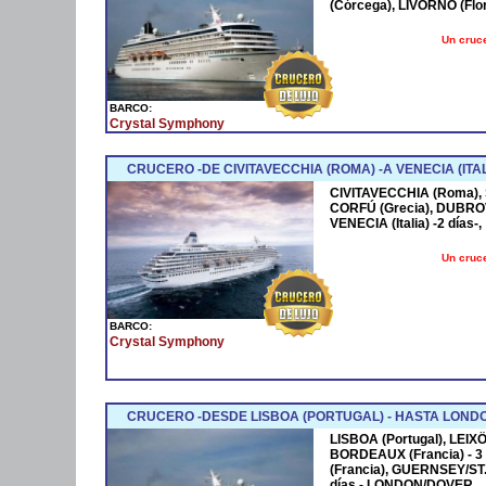
(Córcega), LIVORNO (Flo
Un cruce
BARCO:
Crystal Symphony
CRUCERO -DE CIVITAVECCHIA (ROMA) -A VENECIA (ITAL
CIVITAVECCHIA (Roma), S
CORFÚ (Grecia), DUBROV
VENECIA (Italia) -2 días-,
Un cruce
BARCO:
Crystal Symphony
CRUCERO -DESDE LISBOA (PORTUGAL) - HASTA LOND
LISBOA (Portugal), LEI
BORDEAUX (Francia) - 3 
(Francia), GUERNSEY/ST
días - LONDON/DOVER