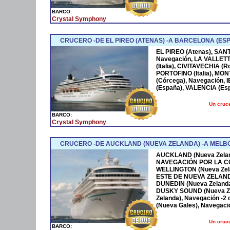
BARCO:
Crystal Symphony
CRUCERO -DE EL PIREO (ATENAS) -A BARCELONA (ESP
EL PIREO (Atenas), SANT
Navegación, LA VALLETTA
(Italia), CIVITAVECHIA (R
PORTOFINO (Italia), MO
(Córcega), Navegación,
(España), VALENCIA (Es
Un cruce
BARCO:
Crystal Symphony
CRUCERO -DE AUCKLAND (NUEVA ZELANDA) -A MELBO
AUCKLAND (Nueva Zelan
NAVEGACIÓN POR LA C
WELLINGTON (Nueva Ze
ESTE DE NUEVA ZELAND
DUNEDIN (Nueva Zeland
DUSKY SOUND (Nueva Z
Zelanda), Navegación -2 d
(Nueva Gales), Navegaci
Un cruce
BARCO: