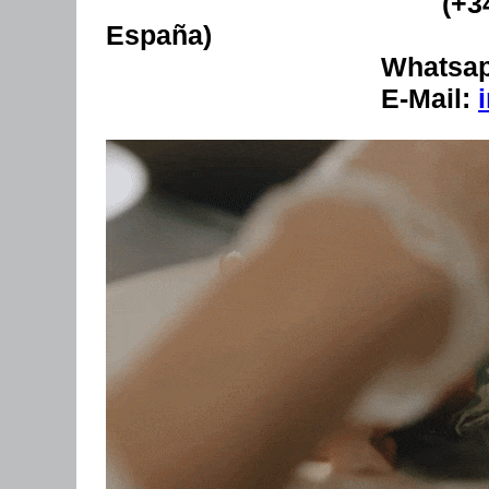
(+34) 667 667 44
España)
Whatsapp
E-Mail: