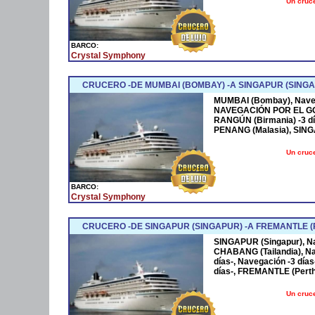
Un cruce
BARCO:
Crystal Symphony
CRUCERO -DE MUMBAI (BOMBAY) -A SINGAPUR (SINGA
MUMBAI (Bombay), Naveg
NAVEGACIÓN POR EL GO
RANGÚN (Birmania) -3 dí
PENANG (Malasia), SINGA
Un cruce
BARCO:
Crystal Symphony
CRUCERO -DE SINGAPUR (SINGAPUR) -A FREMANTLE (
SINGAPUR (Singapur), Na
CHABANG (Tailandia), Na
días-, Navegación -3 días
días-, FREMANTLE (Perth
Un cruce