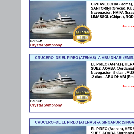
CIVITAVECCHIA (Roma), N
SANTORINI (Grecia), KUS
Navegación, HAIFA (Israe
LIMASSOL (Chipre), RODAS
Un cruce
BARCO:
Crystal Symphony
CRUCERO -DE EL PIREO (ATENAS) -A ABU DHABI (EMIR
EL PIREO (Atenas), HER
SUEZ, AQABA (Jordania) -
Navegación -5 días-, MU
-2 días-, ABU DHABI (Em
Un cruce
BARCO:
Crystal Symphony
CRUCERO -DE EL PIREO (ATENAS) -A SINGAPUR (SINGA
EL PIREO (Atenas), HER
SUEZ, AQABA (Jordania) -