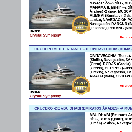
Navegación -5 días-, MU
MANAMA (Bahrein) -2 día
Árabes) -2 días-, MUSCAT
MUMBAI (Bombay) -2 días
Lanka), NAVEGACIÓN P
Navegación, RANGÚN (Bi
(Tailandia), PENANG (Mal
BARCO:
Crystal Symphony
Un cruce
CRUCERO MEDITERRÁNEO -DE CIVITAVECCHIA (ROMA)
CIVITAVECCHIA (Roma), 
(Sicilia), Navegación, 
(Creta), RODAS (Grecia
(Grecia), EL PIREO (Ate
(Grecia), Navegación, LA
AMALFI (Italia), CIVITA
Un cruce
BARCO:
Crystal Symphony
CRUCERO -DE ABU DHABI (EMIRATOS ÁRABES) -A MUM
ABU DHABI (Emiratos Ára
días-, DOHA (Qatar), DU
(Omán) -2 días-, Navegac