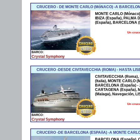
CRUCERO - DE MONTE CARLO (MóNACO) -A BARCELON
MONTE CARLO (Mónaco),
IBIZA (España), PALMA
(España), BARCELONA (Es
Un cruce
BARCO:
Crystal Symphony
CRUCERO -DESDE CIVITAVECCHIA (ROMA) - HASTA LI
CIVITAVECCHIA (Roma), 
(Italia), MONTE CARLO (M
BARCELONA (España) - 
CARTAGENA (España), 
(Malaga), Navegación, LI
Un cruce
BARCO:
Crystal Symphony
CRUCERO -DE BARCELONA (ESPAñA) -A MONTE CARLO
BARCELONA (España), C