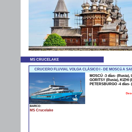
MS CRUCELAKE
CRUCERO FLUVIAL VOLGA CLÁSICO I - DE MOSCú A 
MOSCÚ -3 días- (Rusia),
GORITSY (Rusia), KIZHI 
PETERSBURGO -4 días- (
Des
BARCO:
MS Crucelake