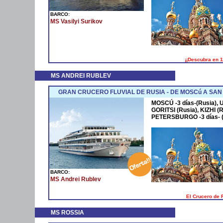
BARCO:
MS Vasilyi Surikov
¡¡Descubra en 1
MS ANDREI RUBLEV
GRAN CRUCERO FLUVIAL DE RUSIA - DE MOSCú A SA
MOSCÚ -3 días-(Rusia), 
GORITSI (Rusia), KIZHI 
PETERSBURGO -3 días- (
BARCO:
MS Andrei Rublev
El Crucero de 
MS ROSSIA