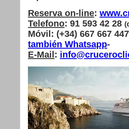
Reserva on-line
:
www.cr
Telefono
: 91 593 42 28
(
Móvil: (+34) 667 667 447
también Whatsapp
-
E-Mail
:
info@crucerocli