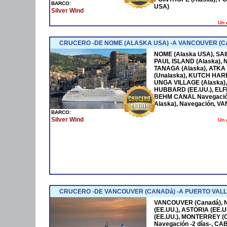
BARCO:
USA)
Silver Wind
Un 
CRUCERO -DE NOME (ALASKA USA) -A VANCOUVER (C
NOME (Alaska USA), SA
PAUL ISLAND (Alaska), 
TANAGA (Alaska), ATKA
(Unalaska), KUTCH HARB
UNGA VILLAGE (Alaska),
HUBBARD (EE.UU.), ELFI
BEHM CANAL Navegación
Alaska), Navegación, 
BARCO:
Silver Wind
Un 
CRUCERO -DE VANCOUVER (CANADá) -A PUERTO VAL
VANCOUVER (Canadá), 
(EE.UU.), ASTORIA (EE.
(EE.UU.), MONTERREY (C
Navegación -2 días-, C