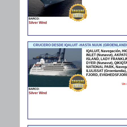
BARCO:
Silver Wind
CRUCERO DESDE IQALUIT -HASTA NUUK (GROENLANDI
IQALUIT, Navegación, 
INLET (Nunavut), AKPAT
ISLAND, LADY FRANKLI
DYER (Nunavut), QIKIQ
NATIONAL PARK, Navega
ILULISSAT (Groenlandia)
FJORD, EVIGHEDSFJORDE
Un 
BARCO:
Silver Wind