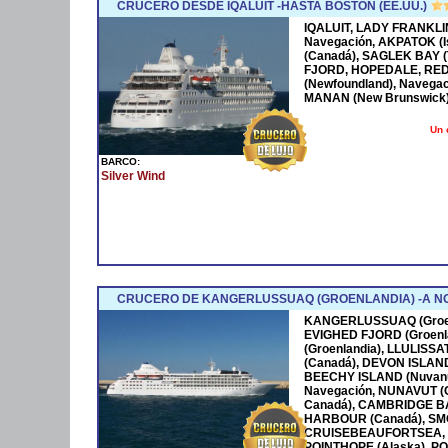
CRUCERO DESDE IQALUIT -HASTA BOSTON (EE.UU.)
IQALUIT, LADY FRANKL
Navegación, AKPATOK (
(Canadá), SAGLEK BAY (
FJORD, HOPEDALE, RED 
(Newfoundland), Navega
MANAN (New Brunswick)
Un 
BARCO:
Silver Wind
CRUCERO DE KANGERLUSSUAQ (GROENLANDIA) -A N
KANGERLUSSUAQ (Groenl
EVIGHED FJORD (Groenla
(Groenlandia), LLULISSA
(Canadá), DEVON ISLAN
BEECHY ISLAND (Nuvanu
Navegación, NUNAVUT (
Canadá), CAMBRIDGE BAY
HARBOUR (Canadá), SMO
CRUISEBEAUFORTSEA, IS
POINTHOPE (Alaska), P