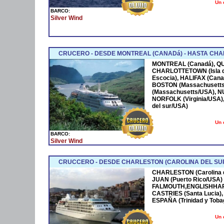
Un 
BARCO:
Silver Wind
CRUCERO - DESDE MONTREAL (CANADá) - HASTA CH
MONTREAL (Canadá), QU
CHARLOTTETOWN (Isla de
Escocia), HALIFAX (Can
BOSTON (Massachusett
(Massachusetts/USA), NU
NORFOLK (Virginia/USA)
del sur/USA)
Un 
BARCO:
Silver Wind
CRUCCERO - DESDE CHARLESTON (CAROLINA DEL SU
CHARLESTON (Carolina de
JUAN (Puerto Rico/USA) -
FALMOUTH,ENGLISHHAR
CASTRIES (Santa Lucia)
ESPAÑA (Trinidad y Tob
Un 