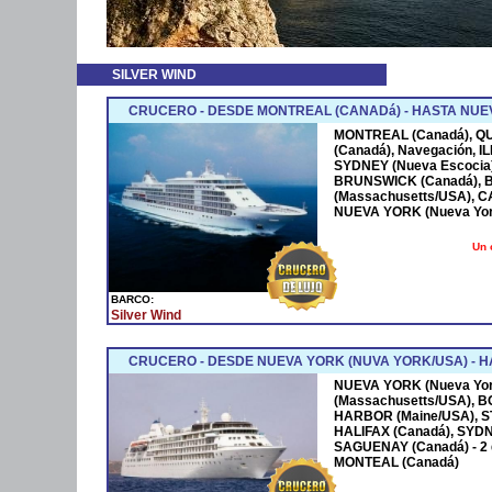
SILVER WIND
CRUCERO - DESDE MONTREAL (CANADá) - HASTA NUEV
MONTREAL (Canadá), Q
(Canadá), Navegación, 
SYDNEY (Nueva Escocia)
BRUNSWICK (Canadá), 
(Massachusetts/USA), 
NUEVA YORK (Nueva York
Un 
BARCO:
Silver Wind
CRUCERO - DESDE NUEVA YORK (NUVA YORK/USA) - HA
NUEVA YORK (Nueva Yo
(Massachusetts/USA), 
HARBOR (Maine/USA), S
HALIFAX (Canadá), SYDN
SAGUENAY (Canadá) - 2 d
MONTEAL (Canadá)