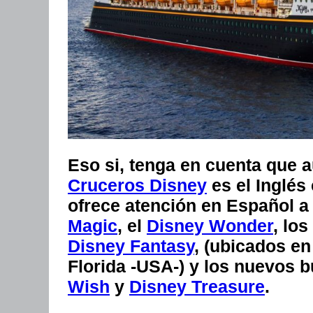
Eso si, tenga en cuenta que 
Cruceros Disney
es el Inglé
ofrece atención en Español a
Magic
, el
Disney Wonder
, lo
Disney Fantasy
, (ubicados en
Florida -USA-) y los nuevos 
Wish
y
Disney Treasure
.