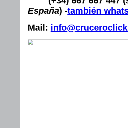
(+34) 667 667 447 (
España
) -
también what
Mail:
info@cruceroclick