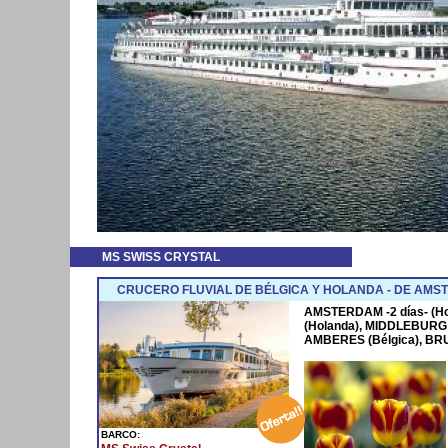
MS SWISS CRYSTAL
CRUCERO FLUVIAL DE BÉLGICA Y HOLANDA - DE AM
AMSTERDAM -2 días- (H
(Holanda), MIDDLEBURG (
AMBERES (Bélgica), BRUS
BARCO: