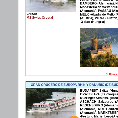
BAMBERG (Alemania), N
Monasterio de Weltenbu
(Alemania), PASSAU (Alem
BARCO:
MELK -Abadía de Melk- (
MS Swiss Crystal
(Austria), VIENA (Austr
-3 días-(Hungría)
El Rhin y
GRAN CRUCERO DE EUROPA RHIN Y DANUBIO (DE BU
BUDAPEST -2 días-(Hung
BRATISLAVA (Eslovaquia)
Kueringer Schloss- (Austr
ASCHACH -Salzburgo- (A
REGENSBURG (Alemania),
(Alemania), ROTH -Nür
(Alemania), MARKTBREI
-Festung Marienberg-(Al