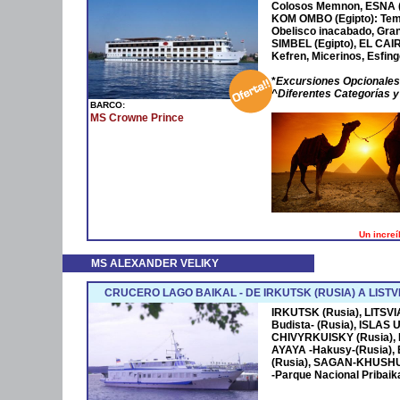
Colosos Memnon, ESNA (E
KOM OMBO (Egipto): Tem
Obelisco inacabado, Gran
SIMBEL (Egipto), EL CAIR
Kefren, Micerinos, Esfin
*
Excursiones Opcionales
^
Diferentes Categorías y
BARCO:
MS Crowne Prince
Un increí
MS ALEXANDER VELIKY
CRUCERO LAGO BAIKAL - DE IRKUTSK (RUSIA) A LISTV
IRKUTSK (Rusia), LITSV
Budista- (Rusia), ISLAS
CHIVYRKUISKY (Rusia),
AYAYA -Hakusy-(Rusia)
(Rusia), SAGAN-KHUSH
-Parque Nacional Pribaik