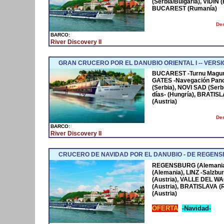
(Serbia/Bulgaria), VIDI
BUCAREST (Rumanía)
Des
BARCO:
River Discovery II
GRAN CRUCERO POR EL DANUBIO ORIENTAL I -- VERSI
BUCAREST -Turnu Magurel
GATES -Navegación Pano
(Serbia), NOVI SAD (Ser
días- (Hungría), BRATISL
(Austria)
Des
BARCO:
River Discovery II
CRUCERO DE NAVIDAD POR EL DANUBIO - DE REGENS
REGENSBURG (Alemania
(Alemania), LINZ -Salzbu
(Austria), VALLE DEL 
(Austria), BRATISLAVA (R
(Austria)
OFERTA
-Navidad-