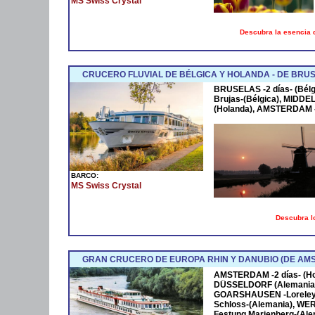
MS Swiss Crystal
Descubra la esencia d
CRUCERO FLUVIAL DE BÉLGICA Y HOLANDA - DE BR
BRUSELAS -2 días- (Bélg
Brujas-(Bélgica), MID
(Holanda), AMSTERDAM -2
BARCO:
MS Swiss Crystal
Descubra lo
GRAN CRUCERO DE EUROPA RHIN Y DANUBIO (DE AM
AMSTERDAM -2 días- (Ho
DÜSSELDORF (Alemania)
GOARSHAUSEN -Loreley-
Schloss-(Alemania), WE
Festung Marienberg-(Al