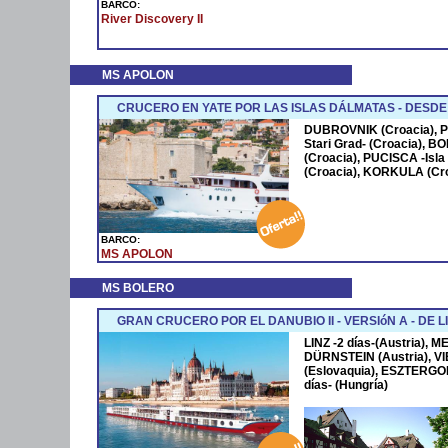
BARCO:
River Discovery II
MS APOLON
CRUCERO EN YATE POR LAS ISLAS DÁLMATAS - DESD
DUBROVNIK (Croacia), PO
Stari Grad- (Croacia), BOL
(Croacia), PUCISCA -Isl
(Croacia), KORKULA (Cro
BARCO:
MS APOLON
MS BOLERO
GRAN CRUCERO POR EL DANUBIO II - VERSIóN A - DE L
LINZ -2 días-(Austria), M
DÜRNSTEIN (Austria), VI
(Eslovaquia), ESZTERGO
días- (Hungría)