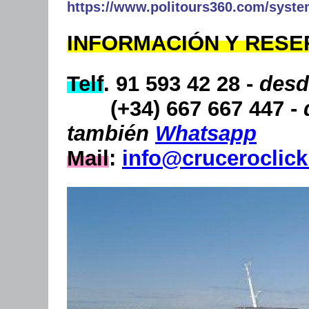
INFORMACIÓN Y RESE
Telf
. 91 593 42 28 -
desd
(+34) 667 667 447 -
también
Whatsapp
Mail
:
info@cruceroclic