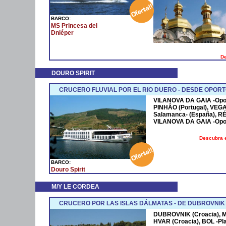
BARCO:
MS Princesa del
Dniéper
De
DOURO SPIRIT
CRUCERO FLUVIAL POR EL RIO DUERO - DESDE OPOR
VILANOVA DA GAIA -Oport
PINHÂO (Portugal), VEG
Salamanca- (España), RÉ
VILANOVA DA GAIA -Oport
Descubra e
BARCO:
Douro Spirit
M/Y LE CORDEA
CRUCERO POR LAS ISLAS DÁLMATAS - DE DUBROVNIK
DUBROVNIK (Croacia), M
HVAR (Croacia), BOL -Play