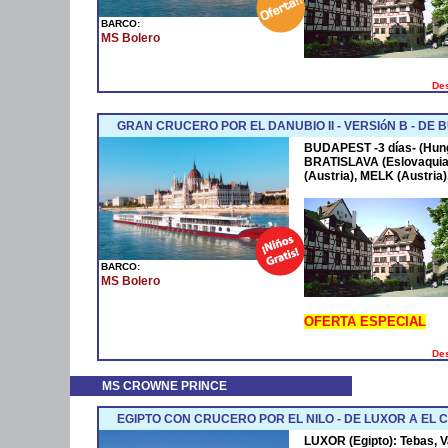
BARCO:
MS Bolero
Des
GRAN CRUCERO POR EL DANUBIO II - VERSIóN B - DE B
BUDAPEST -3 días- (Hung
BRATISLAVA (Eslovaquia)
(Austria), MELK (Austria),
BARCO:
MS Bolero
OFERTA ESPECIAL
Des
MS CROWNE PRINCE
EGIPTO CON CRUCERO POR EL NILO - DE LUXOR A EL C
LUXOR (Egipto): Tebas, V