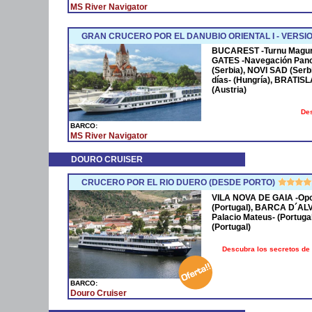
MS River Navigator
GRAN CRUCERO POR EL DANUBIO ORIENTAL I - VERSIO
BUCAREST -Turnu Magurel
GATES -Navegación Pano
(Serbia), NOVI SAD (Ser
días- (Hungría), BRATISL
(Austria)
Des
BARCO:
MS River Navigator
DOURO CRUISER
CRUCERO POR EL RIO DUERO (DESDE PORTO)
VILA NOVA DE GAIA -Opor
(Portugal), BARCA D´ALV
Palacio Mateus- (Portuga
(Portugal)
Descubra los secretos de l
BARCO:
Douro Cruiser