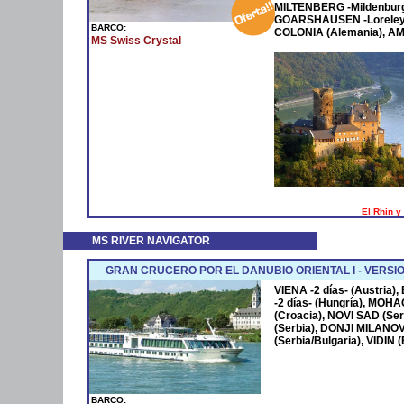
MILTENBERG -Mildenburg
GOARSHAUSEN -Loreley-
BARCO:
COLONIA (Alemania), AM
MS Swiss Crystal
El Rhin y
MS RIVER NAVIGATOR
GRAN CRUCERO POR EL DANUBIO ORIENTAL I - VERSIO
VIENA -2 días- (Austria
-2 días- (Hungría), MOHA
(Croacia), NOVI SAD (S
(Serbia), DONJI MILANO
(Serbia/Bulgaria), VIDI
BARCO: