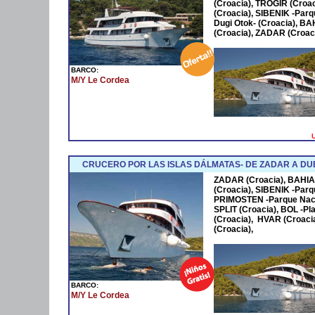
(Croacia), TROGIR (Croa
(Croacia), SIBENIK -Parqu
Dugi Otok- (Croacia), B
(Croacia), ZADAR (Croac
BARCO:
M/Y Le Cordea
U
CRUCERO POR LAS ISLAS DÁLMATAS- DE ZADAR A D
ZADAR (Croacia), BAHIA 
(Croacia), SIBENIK -Parq
PRIMOSTEN -Parque Nacio
SPLIT (Croacia), BOL -Pla
(Croacia), HVAR (Croac
(Croacia),
BARCO:
M/Y Le Cordea