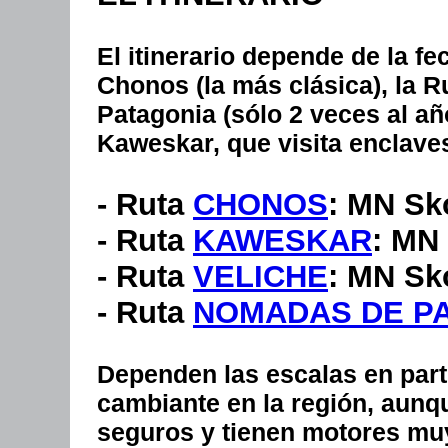
El itinerario depende de la fe
Chonos (la más clásica), la 
Patagonia (sólo 2 veces al año
Kaweskar, que visita enclav
- Ruta
CHONOS
:
MN Sko
- Ruta
KAWESKAR
:
MN S
- Ruta
VELICHE
:
MN Skor
- Ruta
NOMADAS DE P
Dependen las escalas en part
cambiante en la región, aun
seguros y tienen motores muy