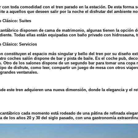
r con toda comodidad con el tren parado en la estación. De esta forma s
ite a aquellos que deseen salir por la noche el disfrutar del ambiente n
scantábrico disponen de cama de matrimonio, algunas tienen la opción 
ndiente. Todas ellas están equipadas con baño privado con hidrosauna, 
n constituyen el espacio más singular y bello del tren por su diseño ex
uatro coches salón dispone de bar y pista de baile. Es el coche pub, de
s. Otro de los salones dispone de un segundo bar para tomar una copa 
tipo de disfrute, como leer, compartir un juego de mesa con otros viajer
s grandes ventanales.
sde este tren adquieren una nueva dimensión, donde la elegancia y el ref
cantábrico cada momento está rodeado de una pátina de refinada elegan
ea de los años 20 y 30 del siglo pasado, con una gastronomía extraordina