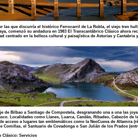
 las que discurría el histórico Ferrocarril de La Robla, el viejo tren hu
aya, comenzó su andadura en 1983 El Transcantábrico Clásico ahora rec
ad centrado en la belleza cultural y paisajística de Asturias y Cantabria
iaje de Bilbao a Santiago de Compostela, desgranando una a una las joya
asco. Localidades como Llanes, Luarca, Candás, Ribadeo, Cabezón de la
de acceso a lugares tan emblemáticos como la NeoCueva de Altamira (répl
e Comillas, el Santuario de Covadonga o San Julián de los Prados (ent