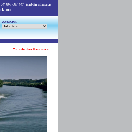
+34) 667 667 447
-también whatsapp-
ick.com
DURACIÓN
Ver todos los Cruceros