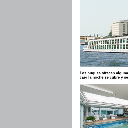
Los buques ofrecen algunas
caer la noche se cubre y se