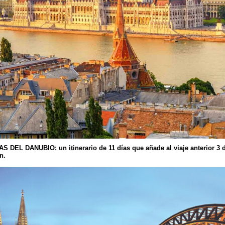
AS DEL DANUBIO:
un itinerario de 11 días que añade al viaje anterior 3 d
ón.