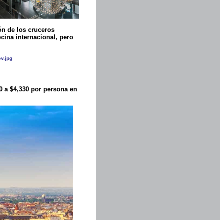
ón de los cruceros
cina internacional, pero
0 a $4,330 por persona en