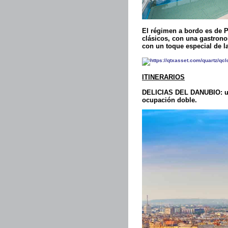
El régimen a bordo es de P
clásicos, con una gastrono
con un toque especial de la
ITINERARIOS
DELICIAS DEL DANUBIO:
u
ocupación doble.