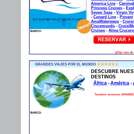
America Line
-
Carniva
Princess Cruises
-
Exp
Seven Seas
-
Virgin V
-
Cunard Line
-
Ponant
AmaWaterways
-
Crois
Crucemundo
-
CroisiM
Cruises
-
Alma Crucero
BARCO:
¡Elije una d
GRANDES VIAJES POR EL MUNDO
DESCUBRE NUES
DESTINOS
África
-
América
-
También tenemos GRANDES 
BARCO: