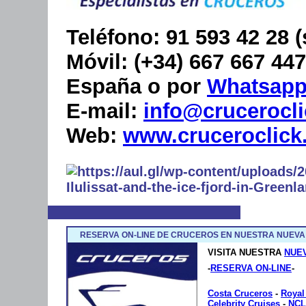
Teléfono
: 91 593 42 28 
Móvil
: (+34) 667 667 44
España o por
Whatsap
E-mail
:
info@crucerocl
Web
:
www.cruceroclick.
RESERVA ON-LINE DE CRUCEROS EN NUESTRA NUEVA
VISITA NUESTRA
NUE
-
RESERVA ON-LINE
-
Costa Cruceros
-
Royal
Celebrity Cruises
-
NCL