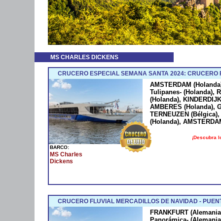
MS CHARLES DICKENS
CRUCERO ESPECIAL SEMANA SANTA 2024: CRUCERO 
AMSTERDAM (Holanda)
Tulipanes- (Holanda)
(Holanda), KINDERDIJK
AMBERES (Holanda), GA
TERNEUZEN (Bélgica)
(Holanda), AMSTERDAM
¡Descubra l
BARCO:
MS Charles
Dickens
CRUCERO FLUVIAL MERCADILLOS DE NAVIDAD - PUEN
FRANKFURT (Alemania)
Panorámica- (Alemani