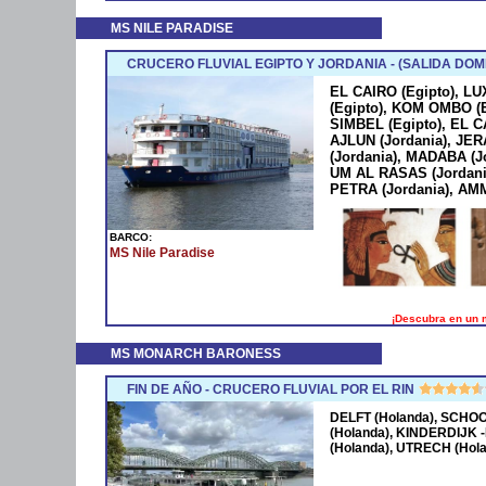
MS NILE PARADISE
CRUCERO FLUVIAL EGIPTO Y JORDANIA - (SALIDA DOM
EL CAIRO (Egipto), LU
(Egipto), KOM OMBO (E
SIMBEL (Egipto), EL C
AJLUN (Jordania), JE
(Jordania), MADABA (J
UM AL RASAS (Jordani
PETRA (Jordania), AMM
BARCO:
MS Nile Paradise
¡Descubra en un m
MS MONARCH BARONESS
FIN DE AÑO - CRUCERO FLUVIAL POR EL RIN
DELFT (Holanda), SCHO
(Holanda), KINDERDIJK 
(Holanda), UTRECH (Hol