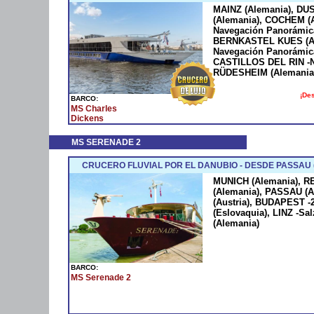
MAINZ (Alemania), DU
(Alemania), COCHEM (
Navegación Panorámic
BERNKASTEL KUES (Al
Navegación Panorámic
CASTILLOS DEL RIN -N
RÜDESHEIM (Alemania
¡De
BARCO:
MS Charles
Dickens
MS SERENADE 2
CRUCERO FLUVIAL POR EL DANUBIO - DESDE PASSAU 
MUNICH (Alemania), R
(Alemania), PASSAU (A
(Austria), BUDAPEST -
(Eslovaquia), LINZ -Sa
(Alemania)
BARCO:
MS Serenade 2